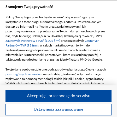
Dostępność
Szanujemy Twoją prywatność
Moje zgody
Kliknij "Akceptuję i przechodzę do serwisu", aby wyrazić zgody na
Procedura zgłoszeń wewnętrznych
korzystanie z technologii automatycznego śledzenia i zbierania danych,
dostęp do informacji na Twoim urządzeniu końcowym i ich
przechowywanie oraz na przetwarzanie Twoich danych osobowych przez
nas, czyli Telewizję Polską S.A. w likwidacji (zwaną dalej również „TVP”),
Zaufanych Partnerów z IAB* (1201 firm)
oraz pozostałych
Zaufanych
Partnerów TVP (93 firm)
, w celach marketingowych (w tym do
zautomatyzowanego dopasowania reklam do Twoich zainteresowań i
mierzenia ich skuteczności) i pozostałych, które wskazujemy poniżej, a
także zgody na udostępnianie przez nas identyfikatora PPID do Google.
Twoje dane osobowe zbierane podczas odwiedzania przez Ciebie naszych
poszczególnych serwisów
zwanych dalej „Portalem”, w tym informacje
zapisywane za pomocą technologii takich jak: pliki cookie, sygnalizatory
WWW lub innych podobnych technologii umożliwiających świadczenie
dopasowanych i bezpiecznych usług, personalizację treści oraz reklam,
udostępnianie funkcji mediów społecznościowych oraz analizowanie ruchu
Akceptuję i przechodzę do serwisu
w Internecie.
Twoje dane osobowe zbierane podczas odwiedzania przez Ciebie
Ustawienia zaawansowane
poszczególnych serwisów
na Portalu, takie jak adresy IP, identyfikatory