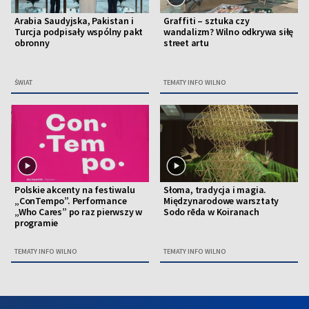
Arabia Saudyjska, Pakistan i
Graffiti – sztuka czy
Turcja podpisały wspólny pakt
wandalizm? Wilno odkrywa siłę
obronny
street artu
ŚWIAT
TEMATY INFO WILNO
Polskie akcenty na festiwalu
Słoma, tradycja i magia.
„ConTempo”. Performance
Międzynarodowe warsztaty
„Who Cares” po raz pierwszy w
Sodo rēda w Koiranach
programie
TEMATY INFO WILNO
TEMATY INFO WILNO