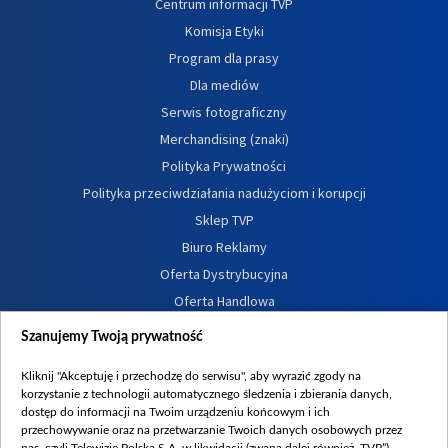
Centrum informacji TVP
Komisja Etyki
Program dla prasy
Dla mediów
Serwis fotograficzny
Merchandising (znaki)
Polityka Prywatności
Polityka przeciwdziałania nadużyciom i korupcji
Sklep TVP
Biuro Reklamy
Oferta Dystrybucyjna
Oferta Handlowa
Dostępność
Szanujemy Twoją prywatność
Moje zgody
Kliknij "Akceptuję i przechodzę do serwisu", aby wyrazić zgody na
Procedura zgłoszeń wewnętrznych
korzystanie z technologii automatycznego śledzenia i zbierania danych,
dostęp do informacji na Twoim urządzeniu końcowym i ich
przechowywanie oraz na przetwarzanie Twoich danych osobowych przez