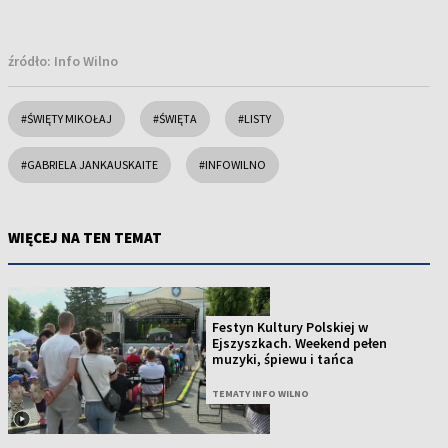
źródło:
Info Wilno
#ŚWIĘTY MIKOŁAJ
#ŚWIĘTA
#LISTY
#GABRIELA JANKAUSKAITE
#INFOWILNO
WIĘCEJ NA TEN TEMAT
Festyn Kultury Polskiej w
Ejszyszkach. Weekend pełen
muzyki, śpiewu i tańca
TEMATY INFO WILNO