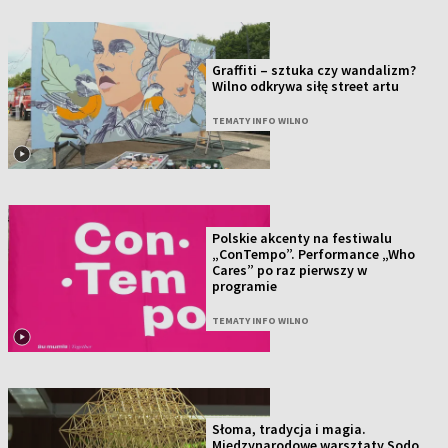
Graffiti – sztuka czy wandalizm?
Wilno odkrywa siłę street artu
TEMATY INFO WILNO
Polskie akcenty na festiwalu
„ConTempo”. Performance „Who
Cares” po raz pierwszy w
programie
TEMATY INFO WILNO
Słoma, tradycja i magia.
Międzynarodowe warsztaty Sodo