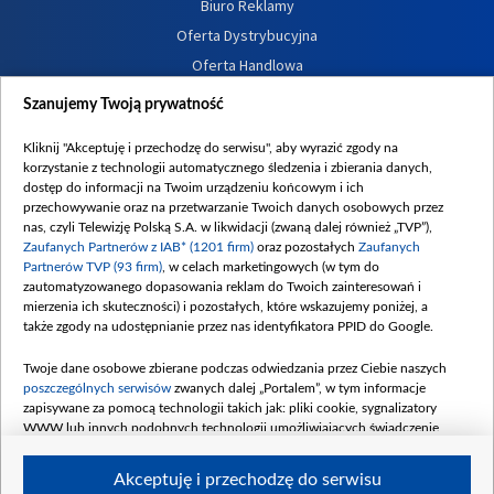
Biuro Reklamy
Oferta Dystrybucyjna
Oferta Handlowa
Dostępność
Szanujemy Twoją prywatność
Moje zgody
Kliknij "Akceptuję i przechodzę do serwisu", aby wyrazić zgody na
Procedura zgłoszeń wewnętrznych
korzystanie z technologii automatycznego śledzenia i zbierania danych,
dostęp do informacji na Twoim urządzeniu końcowym i ich
przechowywanie oraz na przetwarzanie Twoich danych osobowych przez
nas, czyli Telewizję Polską S.A. w likwidacji (zwaną dalej również „TVP”),
Zaufanych Partnerów z IAB* (1201 firm)
oraz pozostałych
Zaufanych
Partnerów TVP (93 firm)
, w celach marketingowych (w tym do
zautomatyzowanego dopasowania reklam do Twoich zainteresowań i
mierzenia ich skuteczności) i pozostałych, które wskazujemy poniżej, a
także zgody na udostępnianie przez nas identyfikatora PPID do Google.
Twoje dane osobowe zbierane podczas odwiedzania przez Ciebie naszych
poszczególnych serwisów
zwanych dalej „Portalem”, w tym informacje
zapisywane za pomocą technologii takich jak: pliki cookie, sygnalizatory
WWW lub innych podobnych technologii umożliwiających świadczenie
dopasowanych i bezpiecznych usług, personalizację treści oraz reklam,
udostępnianie funkcji mediów społecznościowych oraz analizowanie ruchu
Akceptuję i przechodzę do serwisu
w Internecie.