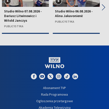
◀
▶
Studio Wilno 07.08.2026 -
Studio Wilno 06.08.2026 -
St
Dariusz Litwinowicz i
Alina Jakavonienė
D
Witold Janczys
C
PUBLICYSTYKA
PUBLICYSTYKA
P
Abonament TVP
Rada Programowa
Ogłoszenia przetargowe
Akademia Telewizyjna