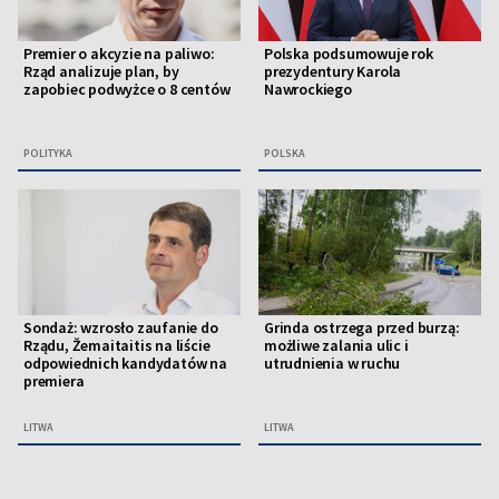
Premier o akcyzie na paliwo:
Polska podsumowuje rok
Rząd analizuje plan, by
prezydentury Karola
zapobiec podwyżce o 8 centów
Nawrockiego
POLITYKA
POLSKA
Sondaż: wzrosło zaufanie do
Grinda ostrzega przed burzą:
Rządu, Žemaitaitis na liście
możliwe zalania ulic i
odpowiednich kandydatów na
utrudnienia w ruchu
premiera
LITWA
LITWA