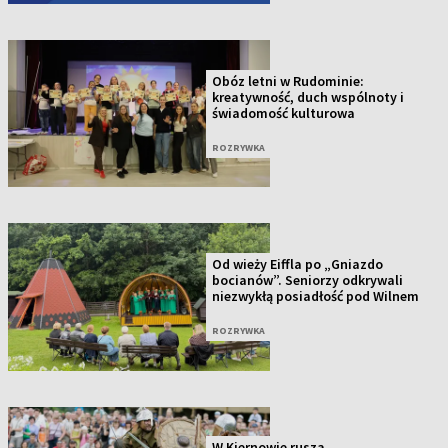
Obóz letni w Rudominie:
kreatywność, duch wspólnoty i
świadomość kulturowa
ROZRYWKA
Od wieży Eiffla po „Gniazdo
bocianów”. Seniorzy odkrywali
niezwykłą posiadłość pod Wilnem
ROZRYWKA
W Kiernowie rusza