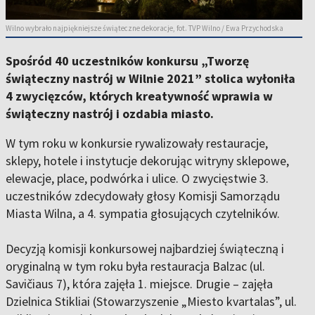
Wilno wybrało najpiękniejsze świąteczne dekoracje, fot. TVP Wilno / Ewa Przychodska
Spośród 40 uczestników konkursu „Tworzę
świąteczny nastrój w Wilnie 2021” stolica wyłoniła
4 zwycięzców, których kreatywność wprawia w
świąteczny nastrój i ozdabia miasto.
W tym roku w konkursie rywalizowały restauracje,
sklepy, hotele i instytucje dekorując witryny sklepowe,
elewacje, place, podwórka i ulice. O zwycięstwie 3.
uczestników zdecydowały głosy Komisji Samorządu
Miasta Wilna, a 4. sympatia głosujących czytelników.
Decyzją komisji konkursowej najbardziej świąteczną i
oryginalną w tym roku była restauracja Balzac (ul.
Savičiaus 7), która zajęła 1. miejsce. Drugie – zajęła
Dzielnica Stikliai (Stowarzyszenie „Miesto kvartalas”, ul.