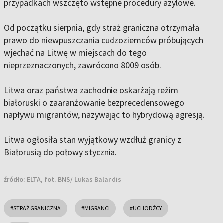
przypadkach wszczęto wstępne procedury azylowe.
Od początku sierpnia, gdy straż graniczna otrzymała
prawo do niewpuszczania cudzoziemców próbujących
wjechać na Litwę w miejscach do tego
nieprzeznaczonych, zawrócono 8009 osób.
Litwa oraz państwa zachodnie oskarżają reżim
białoruski o zaaranżowanie bezprecedensowego
napływu migrantów, nazywając to hybrydową agresją.
Litwa ogłosiła stan wyjątkowy wzdłuż granicy z
Białorusią do połowy stycznia.
źródło:
ELTA, fot. BNS/ Lukas Balandis
#STRAŻ GRANICZNA
#MIGRANCI
#UCHODŹCY