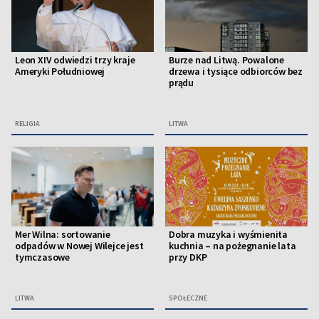
Leon XIV odwiedzi trzy kraje
Burze nad Litwą. Powalone
Ameryki Południowej
drzewa i tysiące odbiorców bez
prądu
RELIGIA
LITWA
Mer Wilna: sortowanie
Dobra muzyka i wyśmienita
odpadów w Nowej Wilejce jest
kuchnia – na pożegnanie lata
tymczasowe
przy DKP
LITWA
SPOŁECZNE