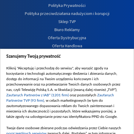
Polityka Prywatności
Polityka przeciwdziałania nadużyciom i korupcji
Sklep TVP
Biuro Reklamy
Oferta Dystrybucyjna
Oferta Handlowa
Dostępność
Szanujemy Twoją prywatność
Moje zgody
Kliknij "Akceptuję i przechodzę do serwisu", aby wyrazić zgody na
Procedura zgłoszeń wewnętrznych
korzystanie z technologii automatycznego śledzenia i zbierania danych,
dostęp do informacji na Twoim urządzeniu końcowym i ich
przechowywanie oraz na przetwarzanie Twoich danych osobowych przez
nas, czyli Telewizję Polską S.A. w likwidacji (zwaną dalej również „TVP”),
Zaufanych Partnerów z IAB* (1201 firm)
oraz pozostałych
Zaufanych
Partnerów TVP (93 firm)
, w celach marketingowych (w tym do
zautomatyzowanego dopasowania reklam do Twoich zainteresowań i
mierzenia ich skuteczności) i pozostałych, które wskazujemy poniżej, a
także zgody na udostępnianie przez nas identyfikatora PPID do Google.
Twoje dane osobowe zbierane podczas odwiedzania przez Ciebie naszych
poszczególnych serwisów
zwanych dalej „Portalem”, w tym informacje