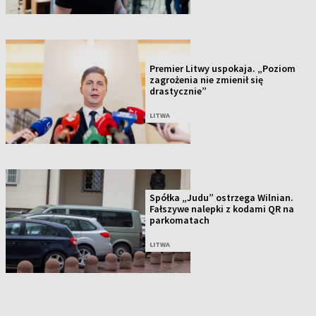
Premier Litwy uspokaja. „Poziom
zagrożenia nie zmienił się
drastycznie”
LITWA
Spółka „Judu” ostrzega Wilnian.
Fałszywe nalepki z kodami QR na
parkomatach
LITWA