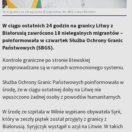
Straż graniczna nie wpuściła 18 migrantów, fot. BNS/ Lukas Balandis
W ciągu ostatnich 24 godzin na granicy Litwy z
Białorusią zawrócono 18 nielegalnych migrantów –
poinformowała w czwartek Służba Ochrony Granic
Państwowych (SBGS).
Kontrole graniczne po stronie litewskiej
przeprowadzane są w ramach wzmocnionego systemu.
Służba Ochrony Granic Państwowych poinformowała w
środę, że w ciągu ostatniej doby na Litwę nie
wpuszczono żadnej osoby z powodów humanitarnych.
W środę ze szpitala w Wilnie wypisano obywatela Syrii,
który w zeszły piątek został przyjęty z granicy z
Białorusią. Syryjczyk wystąpił o azyl na Litwie. W takich