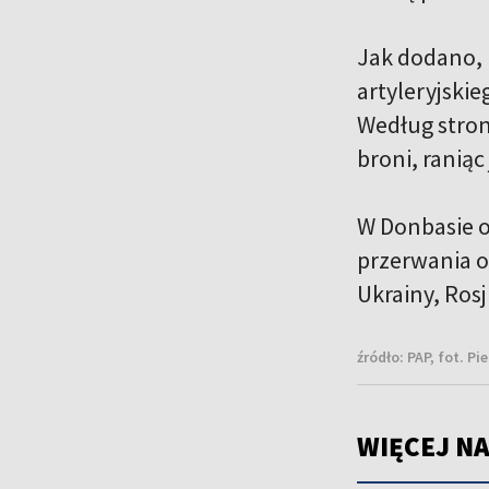
Jak dodano, 
artyleryjskie
Według stron
broni, raniąc
W Donbasie o
przerwania o
Ukrainy, Ros
źródło:
PAP, fot. P
WIĘCEJ NA