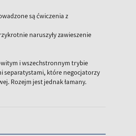
owadzone są ćwiczenia z
trzykrotnie naruszyły zawieszenie
kowitym i wszechstronnym trybie
i separatystami, które negocjatorzy
wej. Rozejm jest jednak łamany.