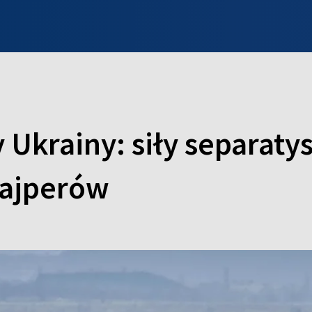
INFO WILNO
WILNO NA DZIEŃ DOBRY
PROGRAMY
ZGŁOŚ
Ukrainy: siły separaty
snajperów