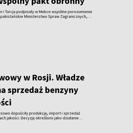
wspólny pakt obronny
an i Turcja podpisały w Mekce wspólne porozumienie
 pakistańskie Ministerstwo Spraw Zagranicznych,
łpracę w dziedzinie bezpieczeństwa i nie jest
adnemu państwu ani sojuszowi.
iwowy w Rosji. Władze
na sprzedaż benzyny
ości
sowo dopuściły produkcję, import i sprzedaż
ch jakości. Decyzję określono jako działanie
łagodzić ogólnokrajowe problemy z dostępnością