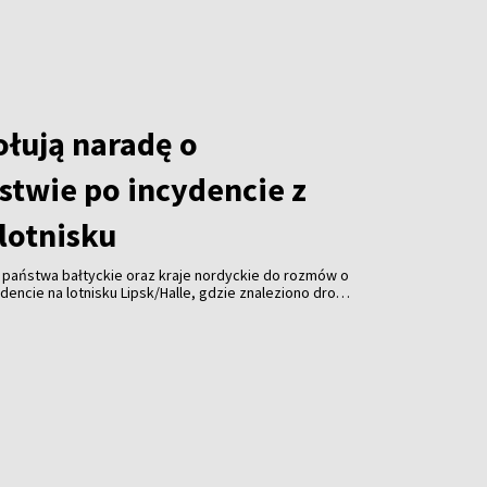
łują naradę o
stwie po incydencie z
lotnisku
, państwa bałtyckie oraz kraje nordyckie do rozmów o
encie na lotnisku Lipsk/Halle, gdzie znaleziono drona
 Spotkanie ma odbyć się pod koniec sierpnia.