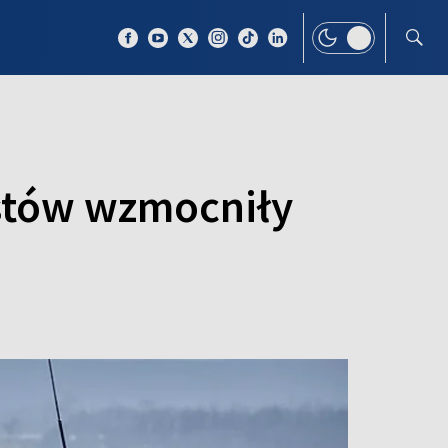
 TEMAT
WIĘCEJ
stów wzmocniły