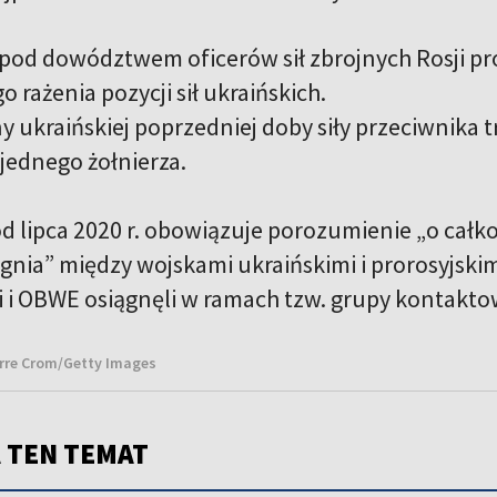
pod dowództwem oficerów sił zbrojnych Rosji pr
go rażenia pozycji sił ukraińskich.
y ukraińskiej poprzedniej doby siły przeciwnika 
 jednego żołnierza.
d lipca 2020 r. obowiązuje porozumienie „o cał
gnia” między wojskami ukraińskimi i prorosyjskim
ji i OBWE osiągnęli w ramach tzw. grupy kontakto
ierre Crom/Getty Images
 TEN TEMAT