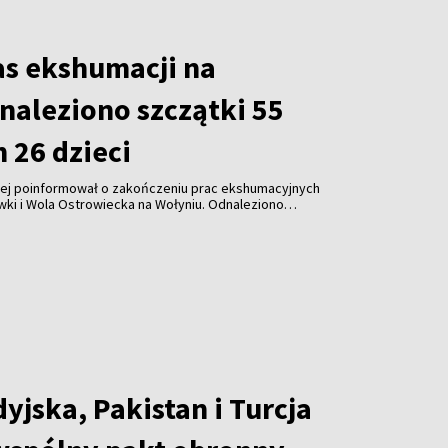
as ekshumacji na
naleziono szczątki 55
m 26 dzieci
wej poinformował o zakończeniu prac ekshumacyjnych
ki i Wola Ostrowiecka na Wołyniu. Odnaleziono
26 dzieci, a także ponad 300 przedmiotów osobistych.
r zaplanowano na 30 sierpnia.
yjska, Pakistan i Turcja