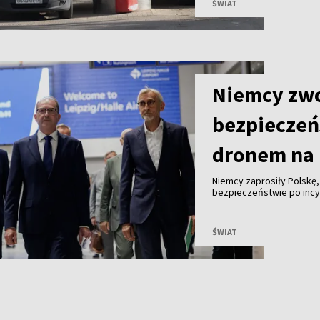
ŚWIAT
Niemcy zwo
bezpieczeń
dronem na 
Niemcy zaprosiły Polskę
bezpieczeństwie po incyd
z ładunkiem wybuchowym.
ŚWIAT