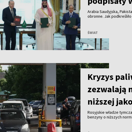
podpisały 
Arabia Saudyjska, Pakist
obronne. Jak podkreśliło
umowa ma zacieśnić wspó
wymierzona przeciwko ż
ŚWIAT
Kryzys pal
zezwalają 
niższej jak
Rosyjskie władze tymcza
benzyny o niższych norma
antykryzysowe mające z
paliwa.