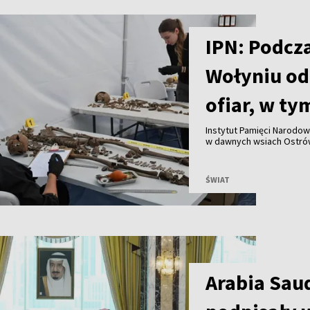
IPN: Podcz
Wołyniu od
ofiar, w ty
Instytut Pamięci Narodo
w dawnych wsiach Ostrów
szczątki 55 osób, w tym 
Uroczysty pochówek ofia
ŚWIAT
Arabia Saud