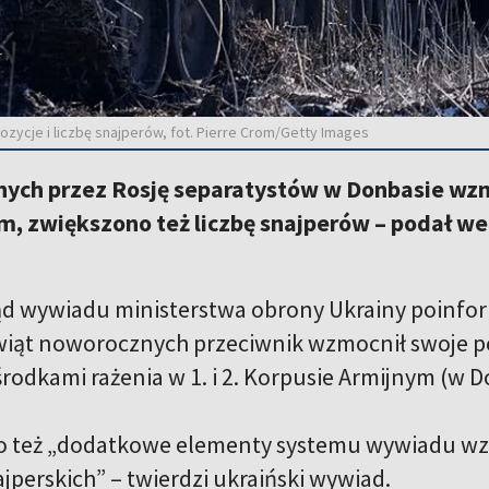
zycje i liczbę snajperów, fot. Pierre Crom/Getty Images
anych przez Rosję separatystów w Donbasie wzm
, zwiększono też liczbę snajperów – podał we
ąd wywiadu ministerstwa obrony Ukrainy poinf
świąt noworocznych przeciwnik wzmocnił swoje 
rodkami rażenia w 1. i 2. Korpusie Armijnym (w D
też „dodatkowe elementy systemu wywiadu wzdłu
ajperskich” – twierdzi ukraiński wywiad.