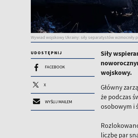
Wywiad wojskowy Ukrainy: siły separatystów wzmocniły po
Siły wspier
UDOSTĘPNIJ
noworocznym
FACEBOOK
wojskowy.
X
Główny zarz
że podczas 
WYŚLIJ MAILEM
osobowym i ś
Rozlokowano 
liczbę par sn