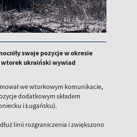
ocniły swoje pozycje w okresie
 wtorek ukraiński wywiad
ormował we wtorkowym komunikacie,
pozycje dodatkowym składem
oniecku i Ługańsku).
ż linii rozgraniczenia i zwiększono