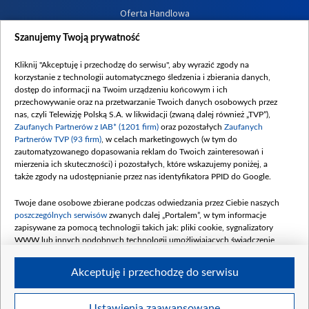
Oferta Handlowa
Dostępność
Szanujemy Twoją prywatność
Moje zgody
Kliknij "Akceptuję i przechodzę do serwisu", aby wyrazić zgody na
Procedura zgłoszeń wewnętrznych
korzystanie z technologii automatycznego śledzenia i zbierania danych,
dostęp do informacji na Twoim urządzeniu końcowym i ich
przechowywanie oraz na przetwarzanie Twoich danych osobowych przez
nas, czyli Telewizję Polską S.A. w likwidacji (zwaną dalej również „TVP”),
Zaufanych Partnerów z IAB* (1201 firm)
oraz pozostałych
Zaufanych
Partnerów TVP (93 firm)
, w celach marketingowych (w tym do
zautomatyzowanego dopasowania reklam do Twoich zainteresowań i
mierzenia ich skuteczności) i pozostałych, które wskazujemy poniżej, a
także zgody na udostępnianie przez nas identyfikatora PPID do Google.
Twoje dane osobowe zbierane podczas odwiedzania przez Ciebie naszych
poszczególnych serwisów
zwanych dalej „Portalem”, w tym informacje
zapisywane za pomocą technologii takich jak: pliki cookie, sygnalizatory
WWW lub innych podobnych technologii umożliwiających świadczenie
dopasowanych i bezpiecznych usług, personalizację treści oraz reklam,
udostępnianie funkcji mediów społecznościowych oraz analizowanie ruchu
Akceptuję i przechodzę do serwisu
w Internecie.
Twoje dane osobowe zbierane podczas odwiedzania przez Ciebie
Ustawienia zaawansowane