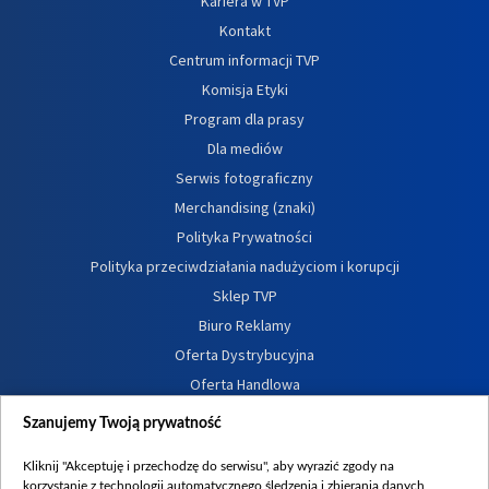
Kariera w TVP
Kontakt
Centrum informacji TVP
Komisja Etyki
Program dla prasy
Dla mediów
Serwis fotograficzny
Merchandising (znaki)
Polityka Prywatności
Polityka przeciwdziałania nadużyciom i korupcji
Sklep TVP
Biuro Reklamy
Oferta Dystrybucyjna
Oferta Handlowa
Dostępność
Szanujemy Twoją prywatność
Moje zgody
Kliknij "Akceptuję i przechodzę do serwisu", aby wyrazić zgody na
Procedura zgłoszeń wewnętrznych
korzystanie z technologii automatycznego śledzenia i zbierania danych,