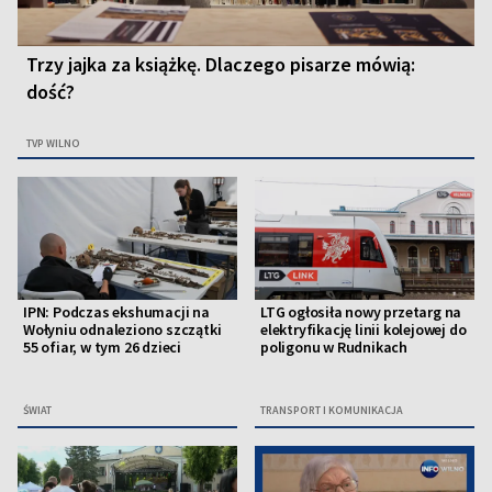
Trzy jajka za książkę. Dlaczego pisarze mówią:
dość?
TVP WILNO
IPN: Podczas ekshumacji na
LTG ogłosiła nowy przetarg na
Wołyniu odnaleziono szczątki
elektryfikację linii kolejowej do
55 ofiar, w tym 26 dzieci
poligonu w Rudnikach
ŚWIAT
TRANSPORT I KOMUNIKACJA