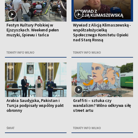
Festyn Kultury Polskiej w
Wywiad z Alicją Klimaszewską -
Ejszyszkach. Weekend pełen
współzałożycielką
muzyki, śpiewu i tańca
Społecznego Komitetu Opieki
nad Starą Rossą
TEMATY INFO WILNO
TEMATY INFO WILNO
Arabia Saudyjska, Pakistan i
Graffiti – sztuka czy
Turcja podpisały wspólny pakt
wandalizm? Wilno odkrywa siłę
obronny
street artu
ŚWIAT
TEMATY INFO WILNO