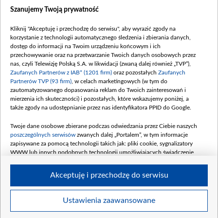
Dostępność
Szanujemy Twoją prywatność
Moje zgody
Kliknij "Akceptuję i przechodzę do serwisu", aby wyrazić zgody na
Procedura zgłoszeń wewnętrznych
korzystanie z technologii automatycznego śledzenia i zbierania danych,
dostęp do informacji na Twoim urządzeniu końcowym i ich
przechowywanie oraz na przetwarzanie Twoich danych osobowych przez
nas, czyli Telewizję Polską S.A. w likwidacji (zwaną dalej również „TVP”),
Zaufanych Partnerów z IAB* (1201 firm)
oraz pozostałych
Zaufanych
Partnerów TVP (93 firm)
, w celach marketingowych (w tym do
zautomatyzowanego dopasowania reklam do Twoich zainteresowań i
mierzenia ich skuteczności) i pozostałych, które wskazujemy poniżej, a
także zgody na udostępnianie przez nas identyfikatora PPID do Google.
Twoje dane osobowe zbierane podczas odwiedzania przez Ciebie naszych
poszczególnych serwisów
zwanych dalej „Portalem”, w tym informacje
zapisywane za pomocą technologii takich jak: pliki cookie, sygnalizatory
WWW lub innych podobnych technologii umożliwiających świadczenie
dopasowanych i bezpiecznych usług, personalizację treści oraz reklam,
udostępnianie funkcji mediów społecznościowych oraz analizowanie ruchu
Akceptuję i przechodzę do serwisu
w Internecie.
Twoje dane osobowe zbierane podczas odwiedzania przez Ciebie
Ustawienia zaawansowane
poszczególnych serwisów
na Portalu, takie jak adresy IP, identyfikatory
©2026 Telewizja Polska S. A. w likwidacji
Twoich urządzeń końcowych i identyfikatory plików cookie, informacje o