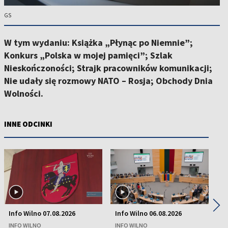
GS
W tym wydaniu: Książka „Płynąc po Niemnie”;
Konkurs „Polska w mojej pamięci”; Szlak
Nieskończoności; Strajk pracowników komunikacji;
Nie udały się rozmowy NATO – Rosja; Obchody Dnia
Wolności.
INNE ODCINKI
◀
▶
Info Wilno 07.08.2026
Info Wilno 06.08.2026
In
INFO WILNO
INFO WILNO
IN