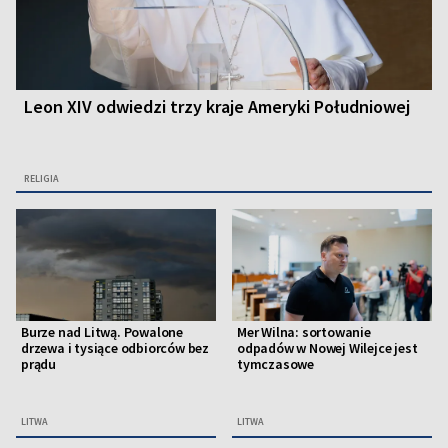
Leon XIV odwiedzi trzy kraje Ameryki Południowej
RELIGIA
Burze nad Litwą. Powalone
Mer Wilna: sortowanie
drzewa i tysiące odbiorców bez
odpadów w Nowej Wilejce jest
prądu
tymczasowe
LITWA
LITWA