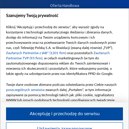
Oferta Handlowa
Dostępność
Szanujemy Twoją prywatność
Moje zgody
Kliknij "Akceptuję i przechodzę do serwisu", aby wyrazić zgody na
Procedura zgłoszeń wewnętrznych
korzystanie z technologii automatycznego śledzenia i zbierania danych,
dostęp do informacji na Twoim urządzeniu końcowym i ich
przechowywanie oraz na przetwarzanie Twoich danych osobowych przez
nas, czyli Telewizję Polską S.A. w likwidacji (zwaną dalej również „TVP”),
Zaufanych Partnerów z IAB* (1201 firm)
oraz pozostałych
Zaufanych
Partnerów TVP (93 firm)
, w celach marketingowych (w tym do
zautomatyzowanego dopasowania reklam do Twoich zainteresowań i
mierzenia ich skuteczności) i pozostałych, które wskazujemy poniżej, a
także zgody na udostępnianie przez nas identyfikatora PPID do Google.
Twoje dane osobowe zbierane podczas odwiedzania przez Ciebie naszych
poszczególnych serwisów
zwanych dalej „Portalem”, w tym informacje
zapisywane za pomocą technologii takich jak: pliki cookie, sygnalizatory
WWW lub innych podobnych technologii umożliwiających świadczenie
dopasowanych i bezpiecznych usług, personalizację treści oraz reklam,
udostępnianie funkcji mediów społecznościowych oraz analizowanie ruchu
Akceptuję i przechodzę do serwisu
w Internecie.
Twoje dane osobowe zbierane podczas odwiedzania przez Ciebie
Ustawienia zaawansowane