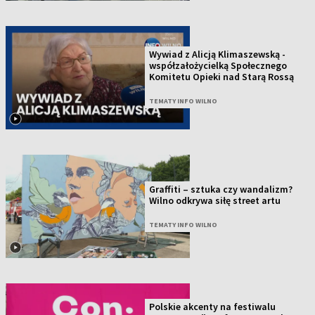
Wywiad z Alicją Klimaszewską -
współzałożycielką Społecznego
Komitetu Opieki nad Starą Rossą
TEMATY INFO WILNO
Graffiti – sztuka czy wandalizm?
Wilno odkrywa siłę street artu
TEMATY INFO WILNO
Polskie akcenty na festiwalu