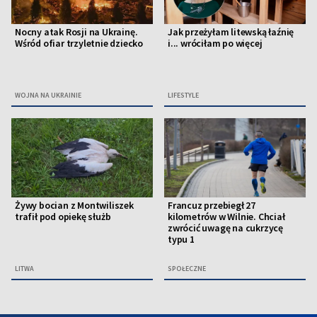
Nocny atak Rosji na Ukrainę.
Jak przeżyłam litewską łaźnię
Wśród ofiar trzyletnie dziecko
i... wróciłam po więcej
WOJNA NA UKRAINIE
LIFESTYLE
Żywy bocian z Montwiliszek
Francuz przebiegł 27
trafił pod opiekę służb
kilometrów w Wilnie. Chciał
zwrócić uwagę na cukrzycę
typu 1
LITWA
SPOŁECZNE