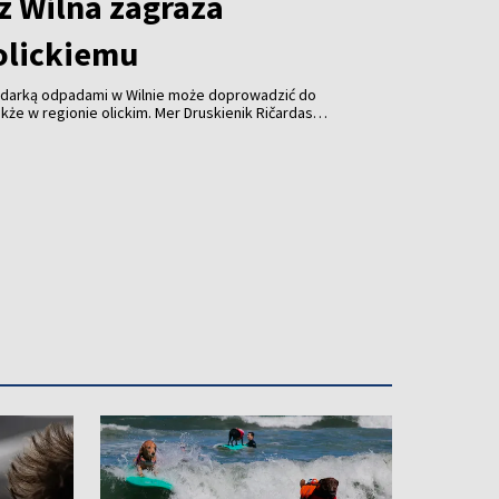
z Wilna zagraża
olickiemu
odarką odpadami w Wilnie może doprowadzić do
kże w regionie olickim. Mer Druskienik Ričardas
 od początku sierpnia Wileńska Elektrociepłownia
uje już do spalania odpadów z tego regionu.