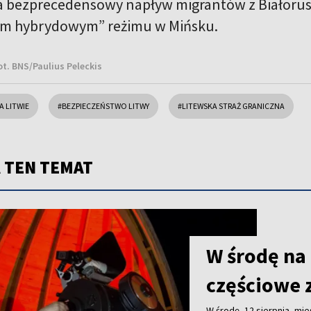
 bezprecedensowy napływ migrantów z Białorusi,
iem hybrydowym” reżimu w Mińsku.
ot. BNS/Paulius Peleckis
 LITWIE
#BEZPIECZEŃSTWO LITWY
#LITEWSKA STRAŻ GRANICZNA
 TEN TEMAT
W środę na
częściowe 
W środę, 12 sierpnia, m