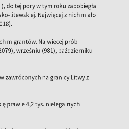
), do tej pory w tym roku zapobiegła
o-litewskiej. Najwięcej z nich miało
1018).
ych migrantów. Najwięcej prób
079), wrześniu (981), październiku
ów zawróconych na granicy Litwy z
ię prawie 4,2 tys. nielegalnych