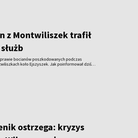
 z Montwiliszek trafił
 służb
 sprawie bocianów poszkodowanych podczas
wiliszkach koło Ejszyszek. Jak poinformował dziś
i pan Krzysztof Gotowiecki, wczoraj wieczorem
ejsce i zabrały żywego, rannego bociana.
enik ostrzega: kryzys