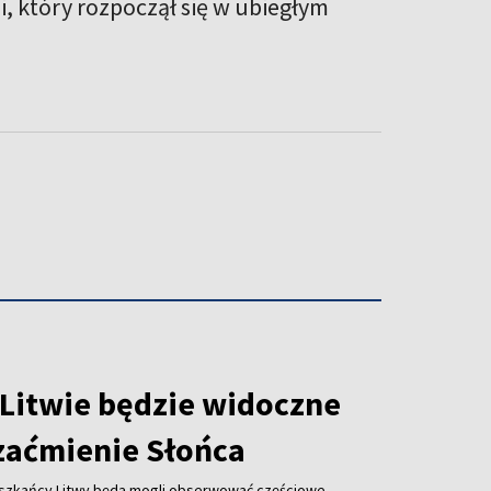
 który rozpoczął się w ubiegłym
 Litwie będzie widoczne
zaćmienie Słońca
ieszkańcy Litwy będą mogli obserwować częściowe