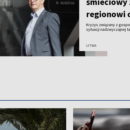
śmieciowy 
regionowi 
Kryzys związany z gosp
sytuacji nadzwyczajnej ta
Malinauskas alarmuje, że
Kogeneracyjna nie przyjm
LITWA