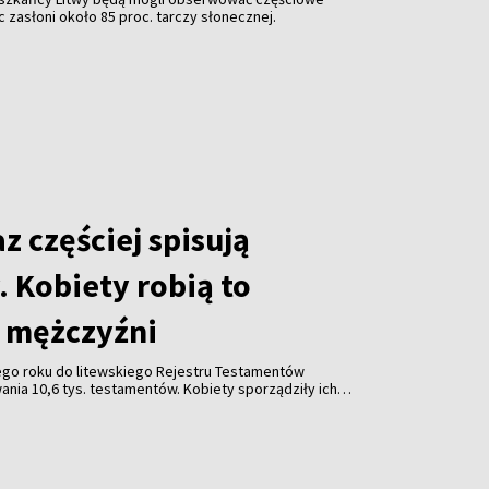
c zasłoni około 85 proc. tarczy słonecznej.
az częściej spisują
 Kobiety robią to
ż mężczyźni
go roku do litewskiego Rejestru Testamentów
nia 10,6 tys. testamentów. Kobiety sporządziły ich
zyźni – wynika z danych Ministerstwa Sprawiedliwości