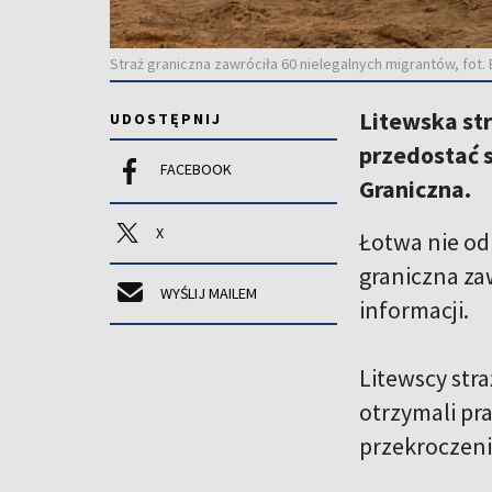
Straż graniczna zawróciła 60 nielegalnych migrantów, fot.
Litewska st
UDOSTĘPNIJ
przedostać s
FACEBOOK
Graniczna.
X
Łotwa nie od
graniczna za
WYŚLIJ MAILEM
informacji.
Litewscy stra
otrzymali pr
przekroczeni