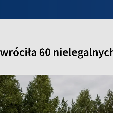
INFO WILNO
WILNO NA DZIEŃ DOBRY
PROGRAMY
ZGŁOŚ
awróciła 60 nielegalny