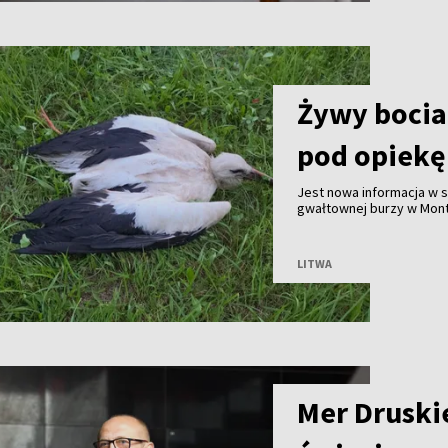
Żywy bocian
pod opiekę
Jest nowa informacja w
gwałtownej burzy w Mont
mieszkaniec miejscowośc
służby przyjechały na mi
LITWA
Mer Druski