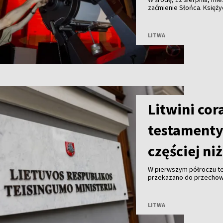
zaćmienie Słońca. Księży
LITWA
Litwini cor
testamenty.
częściej ni
W pierwszym półroczu te
przekazano do przechowa
znacznie więcej niż mężc
Litwy.
LITWA