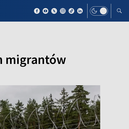
 TEMAT
WIĘCEJ
ch migrantów