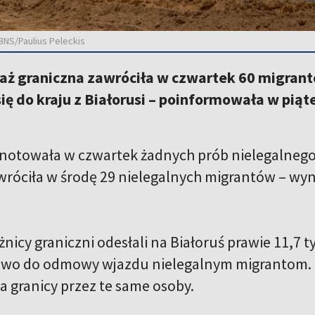
 BNS/Paulius Peleckis
raż graniczna zawróciła w czwartek 60 migrant
ię do kraju z Białorusi – poinformowała w pi
notowała w czwartek żadnych prób nielegalnego p
wróciła w środę 29 nielegalnych migrantów – wy
żnicy graniczni odesłali na Białoruś prawie 11,7 ty
awo do odmowy wjazdu nielegalnym migrantom. L
a granicy przez te same osoby.