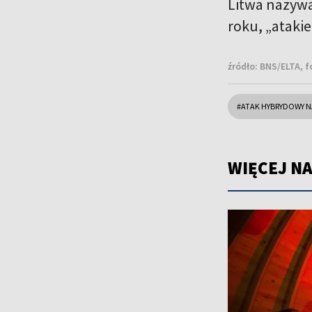
Litwa nazywa
roku, „atak
źródło:
BNS/ELTA, f
#ATAK HYBRYDOWY NA
WIĘCEJ NA