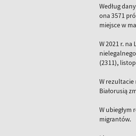
Według danyc
ona 3571 pró
miejsce w mar
W 2021 r. na
nielegalnego
(2311), listo
W rezultacie
Białorusią zm
W ubiegłym ro
migrantów.