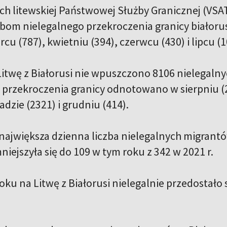
h litewskiej Państwowej Służby Granicznej (VSAT
bom nielegalnego przekroczenia granicy białorusk
cu (787), kwietniu (394), czerwcu (430) i lipcu (
 Litwę z Białorusi nie wpuszczono 8106 nielegaln
 przekroczenia granicy odnotowano w sierpniu (2
padzie (2321) i grudniu (414).
 największa dzienna liczba nielegalnych migrant
niejszyła się do 109 w tym roku z 342 w 2021 r.
ku na Litwę z Białorusi nielegalnie przedostało s