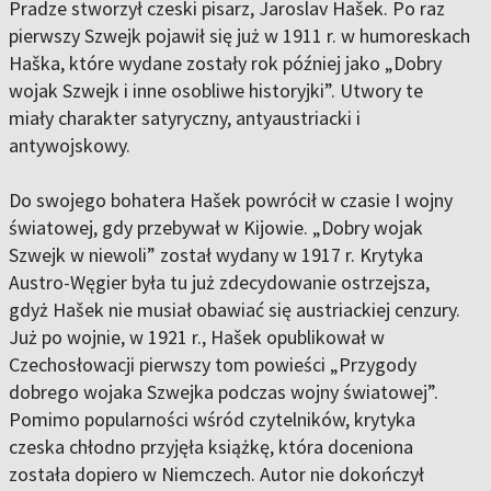
Pradze stworzył czeski pisarz, Jaroslav Hašek. Po raz
pierwszy Szwejk pojawił się już w 1911 r. w humoreskach
Haška, które wydane zostały rok później jako „Dobry
wojak Szwejk i inne osobliwe historyjki”. Utwory te
miały charakter satyryczny, antyaustriacki i
antywojskowy.
Do swojego bohatera Hašek powrócił w czasie I wojny
światowej, gdy przebywał w Kijowie. „Dobry wojak
Szwejk w niewoli” został wydany w 1917 r. Krytyka
Austro-Węgier była tu już zdecydowanie ostrzejsza,
gdyż Hašek nie musiał obawiać się austriackiej cenzury.
Już po wojnie, w 1921 r., Hašek opublikował w
Czechosłowacji pierwszy tom powieści „Przygody
dobrego wojaka Szwejka podczas wojny światowej”.
Pomimo popularności wśród czytelników, krytyka
czeska chłodno przyjęła książkę, która doceniona
została dopiero w Niemczech. Autor nie dokończył