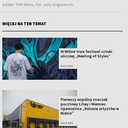
źródło:
TVP Wilno, fot. Jurij Grigorovich
WIĘCEJ NA TEN TEMAT
W Wilnie trwa festiwal sztuki
ulicznej „Meeting of Styles”
KULTURA
Pierwszy wspólny znaczek
pocztowy Litwy i Niemiec.
Upamiętnia „Kolonię artystów w
Nidzie”
KULTURA