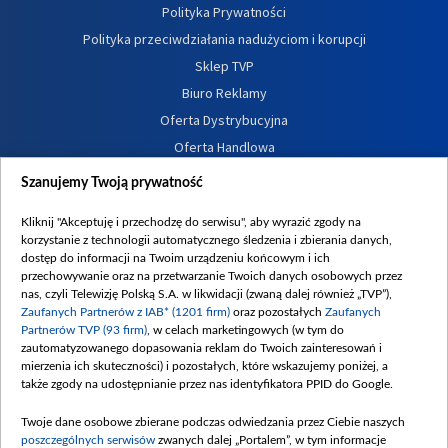
Polityka Prywatności
Polityka przeciwdziałania nadużyciom i korupcji
Sklep TVP
Biuro Reklamy
Oferta Dystrybucyjna
Oferta Handlowa
Dostępność
Szanujemy Twoją prywatność
Moje zgody
Kliknij "Akceptuję i przechodzę do serwisu", aby wyrazić zgody na
Procedura zgłoszeń wewnętrznych
korzystanie z technologii automatycznego śledzenia i zbierania danych,
dostęp do informacji na Twoim urządzeniu końcowym i ich
przechowywanie oraz na przetwarzanie Twoich danych osobowych przez
nas, czyli Telewizję Polską S.A. w likwidacji (zwaną dalej również „TVP”),
Zaufanych Partnerów z IAB* (1201 firm)
oraz pozostałych
Zaufanych
Partnerów TVP (93 firm)
, w celach marketingowych (w tym do
zautomatyzowanego dopasowania reklam do Twoich zainteresowań i
mierzenia ich skuteczności) i pozostałych, które wskazujemy poniżej, a
także zgody na udostępnianie przez nas identyfikatora PPID do Google.
Twoje dane osobowe zbierane podczas odwiedzania przez Ciebie naszych
poszczególnych serwisów
zwanych dalej „Portalem”, w tym informacje