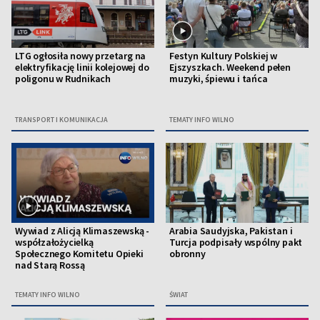
LTG ogłosiła nowy przetarg na
Festyn Kultury Polskiej w
elektryfikację linii kolejowej do
Ejszyszkach. Weekend pełen
poligonu w Rudnikach
muzyki, śpiewu i tańca
TRANSPORT I KOMUNIKACJA
TEMATY INFO WILNO
Wywiad z Alicją Klimaszewską -
Arabia Saudyjska, Pakistan i
współzałożycielką
Turcja podpisały wspólny pakt
Społecznego Komitetu Opieki
obronny
nad Starą Rossą
TEMATY INFO WILNO
ŚWIAT