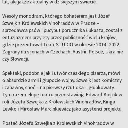
lat, ale jakże aktualny w dzisiejszym świecie.
Wesoły monodram, którego bohaterem jest Józef
Szwejk z Królewskich Vinohradów w Pradze –
sprzedawca psów i pucybut porucznika Łukasza, został z
entuzjazmem przyjęty przez publiczność wielu krajów,
gdzie prezentował Teatr STUDIO w okresie 2014–2022.
Zagrany na scenach w Czechach, Austrii, Polsce, Ukrainie
czy Słowacji.
Spektakl, podobnie jak i utwór czeskiego pisarza, mówi
o absurdzie armii i głupocie wojny. Szwejk jest komiczny
i zabawny, choć – na pierwszy rzut oka – głupkowaty.
Tym razem ekipę teatru przedstawiają Edward Kiejzik w
roli Józefa Szwejka z Królewskich Vinohradów, Kinga
Lewko i Mirosław Marcinkiewicz jako asystenci projektu.
Postać Józefa Szwejka z Królewskich Vinohradów w