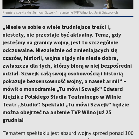
Premiera spektaklu „Tu mówi Szwejk” na antenie TVP Wilno, fot. Jurij Grigorovich
„Niesie w sobie o wiele trudniejsze treści i,
niestety, nie przestaje być aktualny. Teraz, gdy
jesteśmy na granicy wojny, jest to szczególnie
odczuwalne. Niezależnie od zmieniających się
czasów, historii, wojna nigdy nie niesie dobra,
zwłaszcza dla tych, którzy biorą w niej bezpośredni
udział. Szwejk całą swoją osobowością i historią
pokazuje bezsensowność wojny, a nawet armii” –
mówił o monodramie „Tu mówi Szwejk” Edward
Kiejzik z Polskiego Studia Teatralnego w Wilnie
Teatr „Studio”. Spektakl „Tu mówi Szwejk” będzie
można obejrzeć na antenie TVP Wilno już 25
grudnia!
Tematem spektaklu jest absurd wojny sprzed ponad 100