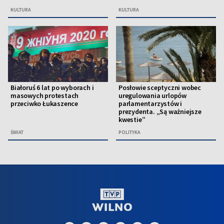
KULTURA
KULTURA
Białoruś 6 lat po wyborach i
Posłowie sceptyczni wobec
masowych protestach
uregulowania urlopów
przeciwko Łukaszence
parlamentarzystów i
prezydenta. „Są ważniejsze
kwestie”
ŚWIAT
POLITYKA