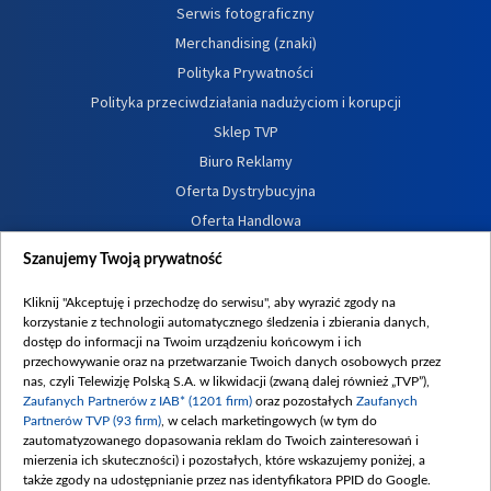
Serwis fotograficzny
Merchandising (znaki)
Polityka Prywatności
Polityka przeciwdziałania nadużyciom i korupcji
Sklep TVP
Biuro Reklamy
Oferta Dystrybucyjna
Oferta Handlowa
Dostępność
Szanujemy Twoją prywatność
Moje zgody
Kliknij "Akceptuję i przechodzę do serwisu", aby wyrazić zgody na
Procedura zgłoszeń wewnętrznych
korzystanie z technologii automatycznego śledzenia i zbierania danych,
dostęp do informacji na Twoim urządzeniu końcowym i ich
przechowywanie oraz na przetwarzanie Twoich danych osobowych przez
nas, czyli Telewizję Polską S.A. w likwidacji (zwaną dalej również „TVP”),
Zaufanych Partnerów z IAB* (1201 firm)
oraz pozostałych
Zaufanych
Partnerów TVP (93 firm)
, w celach marketingowych (w tym do
zautomatyzowanego dopasowania reklam do Twoich zainteresowań i
mierzenia ich skuteczności) i pozostałych, które wskazujemy poniżej, a
także zgody na udostępnianie przez nas identyfikatora PPID do Google.