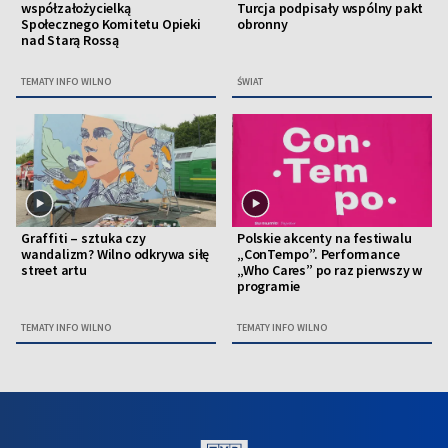
współzałożycielką
Turcja podpisały wspólny pakt
Społecznego Komitetu Opieki
obronny
nad Starą Rossą
TEMATY INFO WILNO
ŚWIAT
Graffiti – sztuka czy
Polskie akcenty na festiwalu
wandalizm? Wilno odkrywa siłę
„ConTempo”. Performance
street artu
„Who Cares” po raz pierwszy w
programie
TEMATY INFO WILNO
TEMATY INFO WILNO