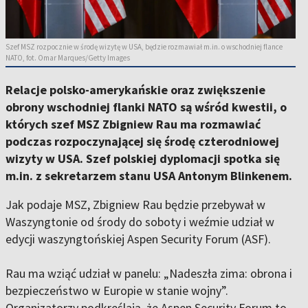
Szef MSZ rozpocznie w środę wizytę w USA, będzie rozmawiał m.in. o wschodniej flance
NATO, fot. Omar Marques/Getty Images
Relacje polsko-amerykańskie oraz zwiększenie
obrony wschodniej flanki NATO są wśród kwestii, o
których szef MSZ Zbigniew Rau ma rozmawiać
podczas rozpoczynającej się środę czterodniowej
wizyty w USA. Szef polskiej dyplomacji spotka się
m.in. z sekretarzem stanu USA Antonym Blinkenem.
Jak podaje MSZ, Zbigniew Rau będzie przebywał w
Waszyngtonie od środy do soboty i weźmie udział w
edycji waszyngtońskiej Aspen Security Forum (ASF).
Rau ma wziąć udział w panelu: „Nadeszła zima: obrona i
bezpieczeństwo w Europie w stanie wojny”.
Organizatorzy podkreślają, że Aspen Security Forum to