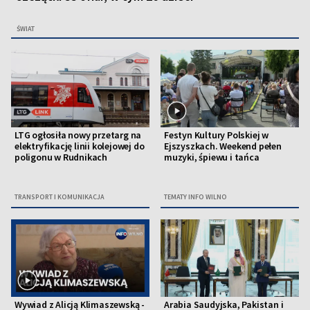
ŚWIAT
LTG ogłosiła nowy przetarg na
Festyn Kultury Polskiej w
elektryfikację linii kolejowej do
Ejszyszkach. Weekend pełen
poligonu w Rudnikach
muzyki, śpiewu i tańca
TRANSPORT I KOMUNIKACJA
TEMATY INFO WILNO
Wywiad z Alicją Klimaszewską -
Arabia Saudyjska, Pakistan i