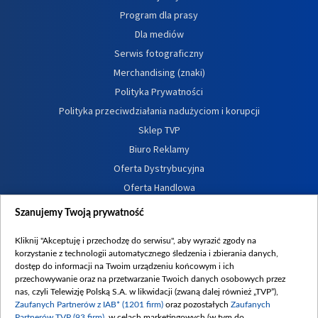
Program dla prasy
Dla mediów
Serwis fotograficzny
Merchandising (znaki)
Polityka Prywatności
Polityka przeciwdziałania nadużyciom i korupcji
Sklep TVP
Biuro Reklamy
Oferta Dystrybucyjna
Oferta Handlowa
Dostępność
Szanujemy Twoją prywatność
Moje zgody
Kliknij "Akceptuję i przechodzę do serwisu", aby wyrazić zgody na
Procedura zgłoszeń wewnętrznych
korzystanie z technologii automatycznego śledzenia i zbierania danych,
dostęp do informacji na Twoim urządzeniu końcowym i ich
przechowywanie oraz na przetwarzanie Twoich danych osobowych przez
nas, czyli Telewizję Polską S.A. w likwidacji (zwaną dalej również „TVP”),
Zaufanych Partnerów z IAB* (1201 firm)
oraz pozostałych
Zaufanych
Partnerów TVP (93 firm)
, w celach marketingowych (w tym do