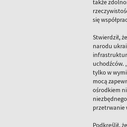
także zdolno
rzeczywistośc
się współpra
Stwierdził, ż
narodu ukrai
infrastruktu
uchodźców. „
tylko w wymi
mocą zapewni
ośrodkiem ni
niezbędnego 
przetrwanie
Podkreślił, ż