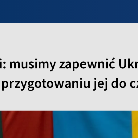
INFO WILNO
WILNO NA DZIEŃ DOBRY
PROGRAMY
ZGŁOŚ
i: musimy zapewnić Ukr
 przygotowaniu jej do 