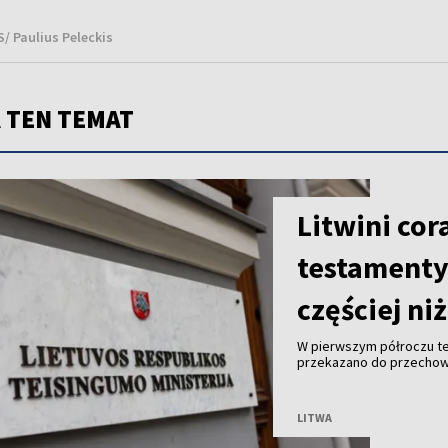
S/ Paulius Peleckis
 TEN TEMAT
Litwini cor
testamenty.
częściej ni
W pierwszym półroczu te
przekazano do przechowa
znacznie więcej niż mężc
Litwy.
LITWA