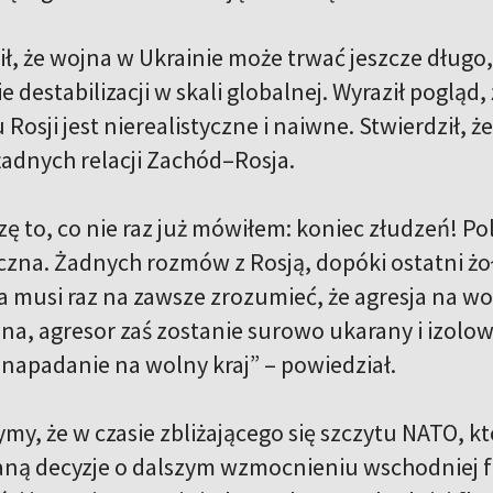
ił, że wojna w Ukrainie może trwać jeszcze dług
e destabilizacji w skali globalnej. Wyraził pogląd
Rosji jest nierealistyczne i naiwne. Stwierdził, 
adnych relacji Zachód–Rosja.
ę to, co nie raz już mówiłem: koniec złudzeń! Pol
czna. Żadnych rozmów z Rosją, dopóki ostatni żoł
a musi raz na zawsze zrozumieć, że agresja na wo
a, agresor zaś zostanie surowo ukarany i izolowa
napadanie na wolny kraj” – powiedział.
zymy, że w czasie zbliżającego się szczytu NATO, 
aną decyzje o dalszym wzmocnieniu wschodniej fla