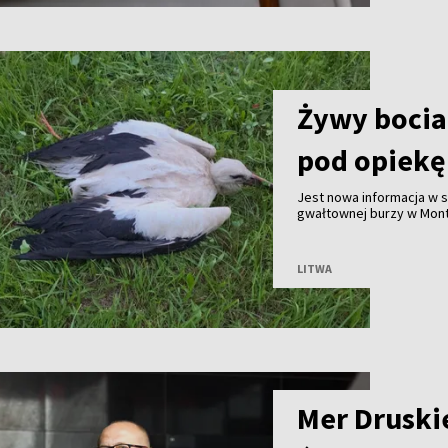
Żywy bocian
pod opiekę
Jest nowa informacja w
gwałtownej burzy w Mont
mieszkaniec miejscowośc
służby przyjechały na mi
LITWA
Mer Druski