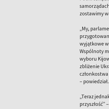
samorządach,
zostawimy wa
„My, parlame
przygotowania
wyjątkowe wy
Wspólnoty mo
wyboru Kijow
zbliżenie Uk
członkostwa 
– powiedział
„Teraz jednak
przyszłość” –