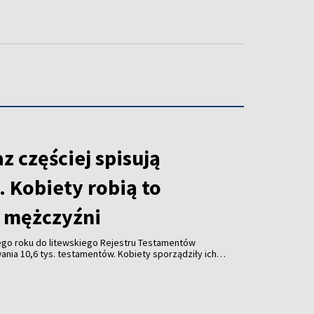
az częściej spisują
 Kobiety robią to
ż mężczyźni
go roku do litewskiego Rejestru Testamentów
nia 10,6 tys. testamentów. Kobiety sporządziły ich
zyźni – wynika z danych Ministerstwa Sprawiedliwości