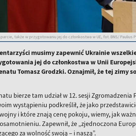
arcie, także w przygotowaniu jej do członkostwa w UE, fot. BNS/ Paulius P
entarzyści musimy zapewnić Ukrainie wszelkie
ygotowania jej do członkostwa w Unii Europejsk
natu Tomasz Grodzki. Oznajmił, że tej zimy so
natu bierze tam udział w 12. sesji Zgromadzenia 
woim wystąpieniu podkreślił, że jako przedstawic
wojny i które znają cenę pokoju, wiemy, jak ważn
osamotnieniu. Zapewnił, że „zjednoczona Europa
ącego za wolność swoją – i naszą”.