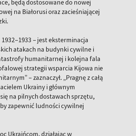
lance, będą dostosowane do nowej
owej na Białorusi oraz zacieśniającej
zki.
h 1932–1933 – jest eksterminacja
ich atakach na budynki cywilne i
tastrofy humanitarnej i kolejna fala
alowej strategii wsparcia Kijowa nie
itarnym” – zaznaczył. „Pragnę z całą
jacielem Ukrainy i głównym
się na pilnych dostawach sprzętu,
by zapewnić ludności cywilnej
.
moc Ukraińcom, działając w