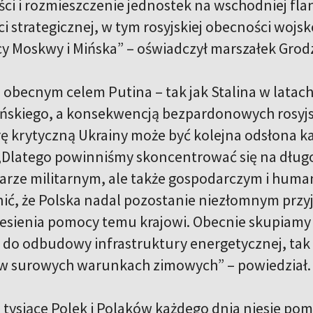
ści i rozmieszczenie jednostek na wschodniej f
i strategicznej, w tym rosyjskiej obecności wojsk
cy Moskwy i Mińska” – oświadczył marszałek Grod
e obecnym celem Putina – tak jak Stalina w latac
ńskiego, a konsekwencją bezpardonowych rosyjsk
rę krytyczną Ukrainy może być kolejna odsłona ka
Dlatego powinniśmy skoncentrować się na długof
arze militarnym, ale także gospodarczym i human
ć, że Polska nadal pozostanie niezłomnym przy
esienia pomocy temu krajowi. Obecnie skupiamy 
do odbudowy infrastruktury energetycznej, tak 
 w surowych warunkach zimowych” – powiedział
e tysiące Polek i Polaków każdego dnia niesie po