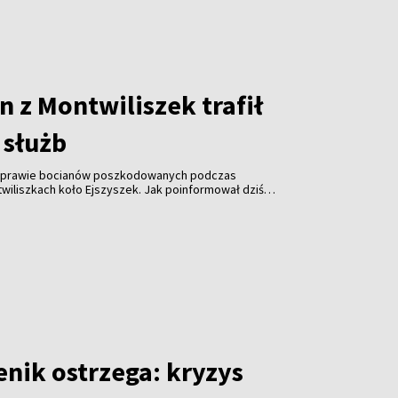
 z Montwiliszek trafił
 służb
 sprawie bocianów poszkodowanych podczas
wiliszkach koło Ejszyszek. Jak poinformował dziś
i pan Krzysztof Gotowiecki, wczoraj wieczorem
ejsce i zabrały żywego, rannego bociana.
enik ostrzega: kryzys