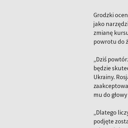
Grodzki ocen
jako narzędzi
zmianę kursu 
powrotu do ż
„Dziś powtórz
będzie skute
Ukrainy. Rosj
zaakceptowan
mu do głowy 
„Dlatego lic
podjęte zost