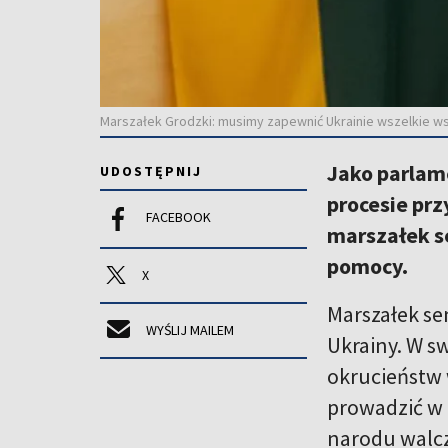
Marszałek Grodzki: musimy zapewnić Ukrainie wszelkie wsp
Jako parlam
UDOSTĘPNIJ
procesie prz
FACEBOOK
marszałek se
pomocy.
X
Marszałek se
WYŚLIJ MAILEM
Ukrainy. W s
okrucieństw 
prowadzić w 
narodu walcz