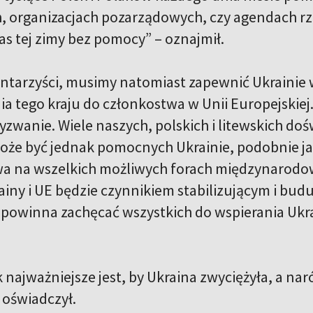
 organizacjach pozarządowych, czy agendach rz
s tej zimy bez pomocy” – oznajmił.
ntarzyści, musimy natomiast zapewnić Ukrainie 
 tego kraju do członkostwa w Unii Europejskiej. 
zwanie. Wiele naszych, polskich i litewskich doś
że być jednak pomocnych Ukrainie, podobnie jak
a na wszelkich możliwych forach międzynarodow
rainy i UE będzie czynnikiem stabilizującym i bu
powinna zachęcać wszystkich do wspierania Ukr
.
 najważniejsze jest, by Ukraina zwyciężyła, a nar
 oświadczył.