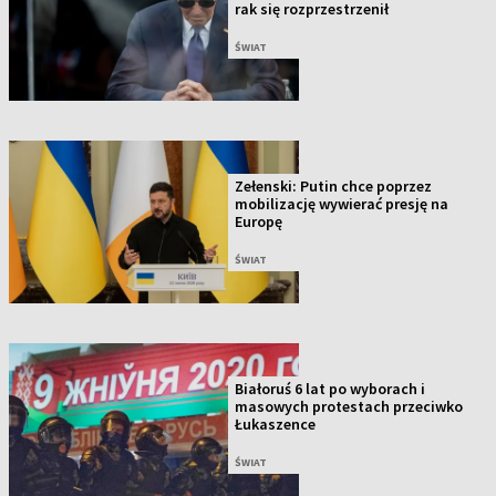
rak się rozprzestrzenił
ŚWIAT
Zełenski: Putin chce poprzez
mobilizację wywierać presję na
Europę
ŚWIAT
Białoruś 6 lat po wyborach i
masowych protestach przeciwko
Łukaszence
ŚWIAT