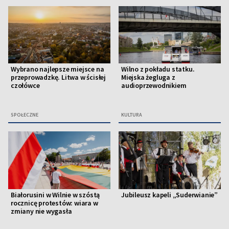
Wybrano najlepsze miejsce na
Wilno z pokładu statku.
przeprowadzkę. Litwa w ścisłej
Miejska żegluga z
czołówce
audioprzewodnikiem
SPOŁECZNE
KULTURA
Białorusini w Wilnie w szóstą
Jubileusz kapeli „Suderwianie”
rocznicę protestów: wiara w
zmiany nie wygasła