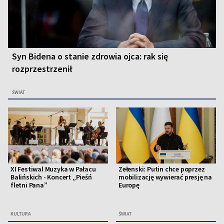
Syn Bidena o stanie zdrowia ojca: rak się
rozprzestrzenił
ŚWIAT
XI Festiwal Muzyka w Pałacu
Zełenski: Putin chce poprzez
Balińskich - Koncert „Pieśń
mobilizację wywierać presję na
fletni Pana”
Europę
KULTURA
ŚWIAT