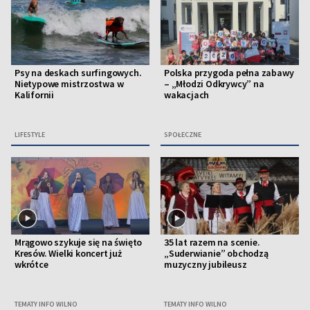
Psy na deskach surfingowych.
Polska przygoda pełna zabawy
Nietypowe mistrzostwa w
– „Młodzi Odkrywcy” na
Kalifornii
wakacjach
LIFESTYLE
SPOŁECZNE
Mrągowo szykuje się na święto
35 lat razem na scenie.
Kresów. Wielki koncert już
„Suderwianie” obchodzą
wkrótce
muzyczny jubileusz
TEMATY INFO WILNO
TEMATY INFO WILNO