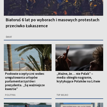
Białoruś 6 lat po wyborach i masowych protestach
przeciwko Łukaszence
ŚWIAT
Posłowie sceptyczni wobec
„Ważne, że… nie Polak” –
uregulowania urlopów
media obiegło nagranie,
parlamentarzystów i
krytykujące Polaków na Litwie
prezydenta. „Są ważniejsze
kwestie”
POLITYKA
TVP WILNO