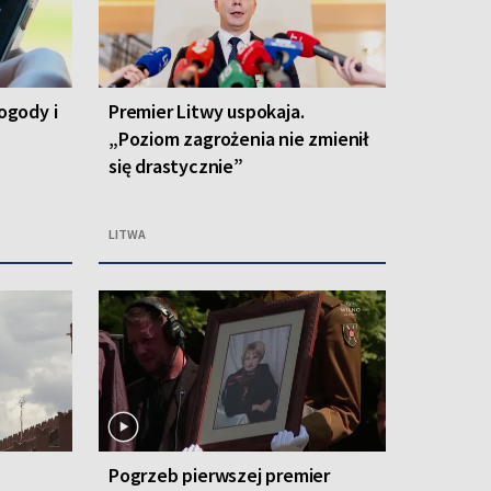
ogody i
Premier Litwy uspokaja.
„Poziom zagrożenia nie zmienił
się drastycznie”
LITWA
Pogrzeb pierwszej premier