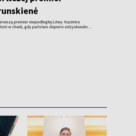
runskienė
rwszą premier niepodległej Litwy. Kazimira
torii w chwili, gdy państwo dopiero odzyskiwało
ła pochowana z honorami na Wzgórzu Sygnatariuszy.