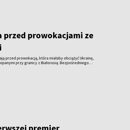
a przed prowokacjami ze
i
ają przed prowokacją, która miałaby obciążyć Ukrainę,
kopanymi przy granicy z Białorusią. Bezpośredniego
dnak przygotowania na sytuacje, w których reakcja
chmiast.
erwszej premier