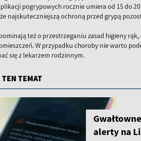
ikacji pogrypowych rocznie umiera od 15 do 20
że najskuteczniejszą ochroną przed grypą pozost
pominają też o przestrzeganiu zasad higieny rąk,
omieszczeń. W przypadku choroby nie warto pode
ać się z lekarzem rodzinnym.
 TEN TEMAT
Gwałtowne 
alerty na L