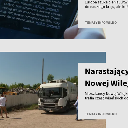
Europa szuka cienia, Litw
do naszego kraju, ale k
przechodzą już burze z 
TEMATY INFO WILNO
Narastając
Nowej Wile
Mieszkańcy Nowej Wilejki
trafia część wileńskich
zapowiedzianym spotkan
TEMATY INFO WILNO