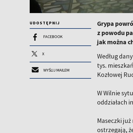
Grypa powróc
UDOSTĘPNIJ
z powodu pa
FACEBOOK
jak można ch
X
Według danyc
tys. mieszk
WYŚLIJ MAILEM
Kozłowej Rud
W Wilnie sytu
oddziałach in
Maseczki już
ostrzegają, 