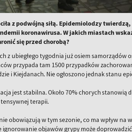
iła z podwójną siłą. Epidemiolodzy twierdzą, 
ndemii koronawirusa. W jakich miastach wskaź
ronić się przed chorobą?
h z ubiegłego tygodnia już osiem samorządów os
ańców przypada tam 1500 przypadków zachorowa
zie i Kiejdanach. Nie ogłoszono jednak stanu epi
acja jest stabilna. Około 70% chorych stanowią d
tensywnej terapii.
 nie obowiązują w tym sezonie, co ma wpływ na 
że ignorowanie objawów grypy może doprowadzić 