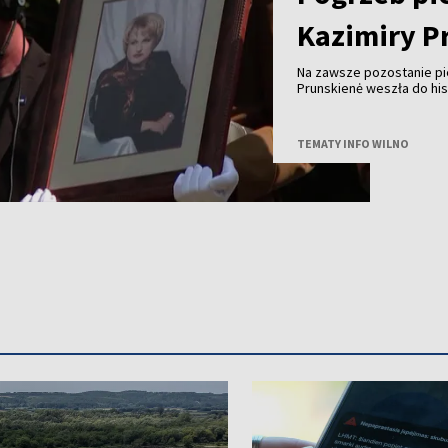
Kazimiry P
Na zawsze pozostanie pie
Prunskienė weszła do his
własny głos. Dziś zosta
TEMATY INFO WILNO