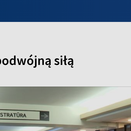
INFO WILNO
WILNO NA DZIEŃ DOBRY
PROGRAMY
ZGŁOŚ
podwójną siłą