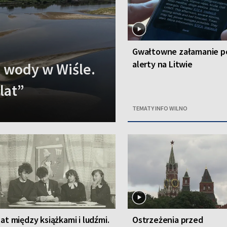
Gwałtowne załamanie p
alerty na Litwie
n wody w Wiśle.
lat”
TEMATY INFO WILNO
lat między książkami i ludźmi.
Ostrzeżenia przed