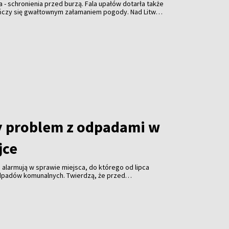
a - schronienia przed burzą. Fala upałów dotarła także
ończy się gwałtownym załamaniem pogody. Nad Litwą
ulewami, gradem i porywistym wiatrem.
y problem z odpadami w
jce
 alarmują w sprawie miejsca, do którego od lipca
 odpadów komunalnych. Twierdzą, że przed
iem teren był porządkowany także w nocy.