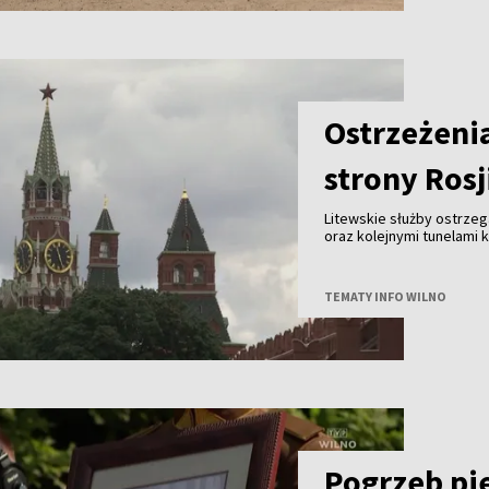
Ostrzeżeni
strony Rosj
Litewskie służby ostrzeg
oraz kolejnymi tunelami 
ataku dziś nie ma, są je
może być potrzebna naty
TEMATY INFO WILNO
Pogrzeb pi