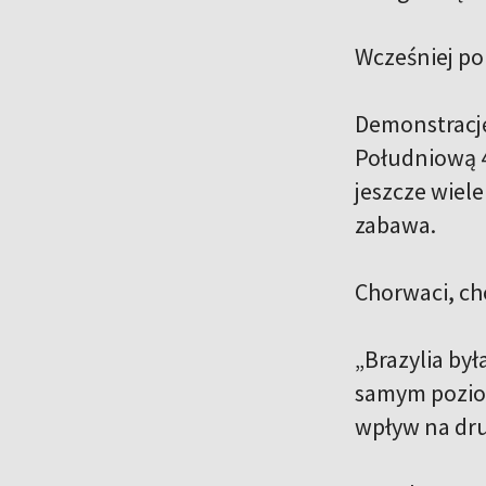
Wcześniej pok
Demonstrację 
Południową 4:
jeszcze wiele
zabawa.
Chorwaci, ch
„Brazylia by
samym poziom
wpływ na dru