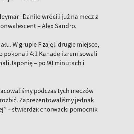
eymar i Danilo wrócili już na mecz z
konwalescent – Alex Sandro.
łu. W grupie F zajęli drugie miejsce,
 pokonali 4:1 Kanadę i zremisowali
nali Japonię – po 90 minutach i
 pracowaliśmy podczas tych meczów
h rozbić. Zaprezentowaliśmy jednak
ej” – stwierdził chorwacki pomocnik