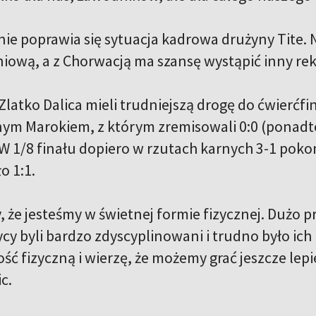
ie poprawia się sytuacja kadrowa drużyny Tite. N
iową, a z Chorwacją ma szansę wystąpić inny re
latko Dalica mieli trudniejszą drogę do ćwierćfina
nym Marokiem, z którym zremisowali 0:0 (ponadto
. W 1/8 finału dopiero w rzutach karnych 3-1 poko
o 1:1.
, że jesteśmy w świetnej formie fizycznej. Dużo
cy byli bardzo zdyscyplinowani i trudno było ic
ść fizyczną i wierzę, że możemy grać jeszcze lepi
ic.