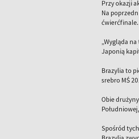
Przy okazji a
Na poprzedni
ćwierćfinale
„Wygląda na 
Japonią kap
Brazylia to 
srebro MŚ 20
Obie drużyny 
Południowej,
Spośród tych
Brazylia zwyc