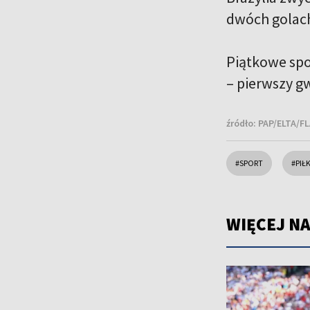
dwóch golac
Piątkowe spo
– pierwszy gw
źródło:
PAP/ELTA/FL
#SPORT
#PIŁ
WIĘCEJ NA