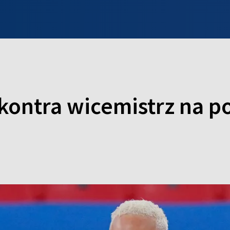
INFO WILNO
WILNO NA DZIEŃ DOBRY
PROGRAMY
ZGŁOŚ
kontra wicemistrz na p