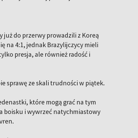
y już do przerwy prowadzili z Koreą
ę na 4:1, jednak Brazylijczycy mieli
tylko presja, ale również radość i
e sprawę ze skali trudności w piątek.
jedenastki, które mogą grać na tym
na boisku i wywrzeć natychmiastowy
ovren.