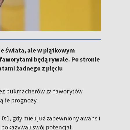
ie świata, ale w piątkowym
 faworytami będą rywale. Po stronie
watami żadnego z pięciu
przez bukmacherów za faworytów
ją te prognozy.
0:1, gdy mieli już zapewniony awans i
 pokazywali swój potencjał.