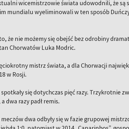
ktualni wicemistrzowie świata udowodnili, że są s
m mundialu wyeliminowali w ten sposób Duńczyk
.
to, że nie możemy się obejść bez odrobiny drama
itan Chorwatów Luka Modric.
pięciokrotny mistrz świata, a dla Chorwacji naj
18 w Rosji.
spotkały się dotychczas pięć razy. Trzykrotnie zw
 a dwa razy padł remis.
 meczów dwa odbyły się w fazie grupowej mistrzo
iężyła 1:0, natomiast w 2014 „Canarinhos”, gospod