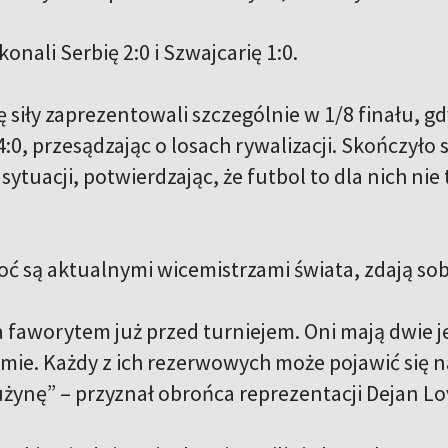
onali Serbię 2:0 i Szwajcarię 1:0.
siły zaprezentowali szczególnie w 1/8 finału, gd
0, przesądzając o losach rywalizacji. Skończyło si
 sytuacji, potwierdzając, że futbol to dla nich nie 
oć są aktualnymi wicemistrzami świata, zdają sobi
ła faworytem już przed turniejem. Oni mają dwie 
ie. Każdy z ich rezerwowych może pojawić się 
żynę” – przyznał obrońca reprezentacji Dejan L