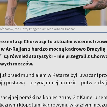
rćfinałów, fot. Getty Images/Jam Media/Khalil Bashar
rezentacji Chorwacji to aktualni wicemistrzow
 w Ar-Rajjan z bardzo mocną kadrowo Brazylią
 są również statystyki – nie przegrali z Chor
owych meczów.
y już przed mundialem w Katarze byli uważani 
oją postawą – przynajmniej na razie – potwierdza
ensacyjnej porażki na koniec grupy G z Kamerunem 
z licznymi kłopotami kadrowymi, w każdym meczu