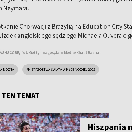
h Neymara.
tkanie Chorwacji z Brazylią na Education City S
izdek angielskiego sędziego Michaela Olivera o g
ASHSCORE, fot. Getty Images/Jam Media/Khalil Bashar
KA NOŻNA
#MISTRZOSTWA ŚWIATA W PIŁCE NOŻNEJ 2022
 TEN TEMAT
Hiszpania 