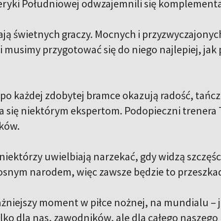
ryki Południowej odwzajemnili się komplement
ją świetnych graczy. Mocnych i przyzwyczajonych
 musimy przygotować się do niego najlepiej, jak 
 po każdej zdobytej bramce okazują radość, tańcz
a się niektórym ekspertom. Podopieczni trenera T
ków.
niektórzy uwielbiają narzekać, gdy widzą szczęści
osnym narodem, więc zawsze będzie to przeszkadz
żniejszy moment w piłce nożnej, na mundialu – je
ylko dla nas, zawodników, ale dla całego naszego 