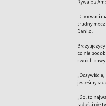
Rywale z Ame
„Chorwaci ma
trudny mecz i
Danilo.
Brazylijczycy
co nie podob
swoich nawy
„Oczywiście, 
jesteśmy rad
„Gol to najwa
radości nie t