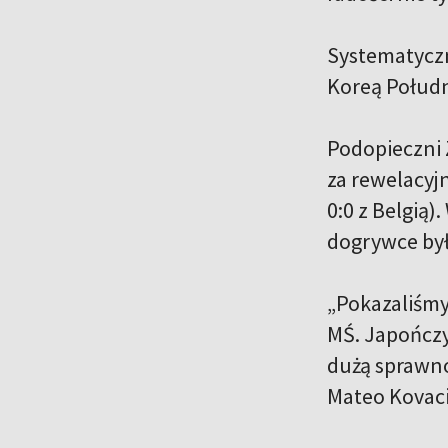
Systematyczn
Koreą Połudn
Podopieczni Z
za rewelacyj
0:0 z Belgią)
dogrywce był
„Pokazaliśmy
MŚ. Japończy
dużą sprawno
Mateo Kovac