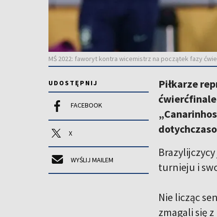
MŚ 2022: faworyt kontra wicemistrz na początek fazy ćwie
Piłkarze rep
UDOSTĘPNIJ
ćwierćfinale
FACEBOOK
„Canarinhos”
dotychczas
X
Brazylijczyc
WYŚLIJ MAILEM
turnieju i sw
Nie licząc s
zmagali się 