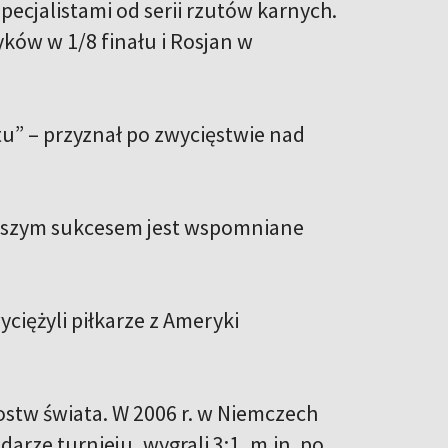
pecjalistami od serii rzutów karnych.
ów w 1/8 finału i Rosjan w
tu” – przyznał po zwycięstwie nad
większym sukcesem jest wspomniane
yciężyli piłkarze z Ameryki
stw świata. W 2006 r. w Niemczech
arze turnieju, wygrali 3:1, m.in. po