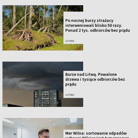
NOWOŚĆ
Po nocnej burzy strażacy
interweniowali blisko 50 razy.
Ponad 2 tys. odbiorców bez prądu
LITWA
Burze nad Litwą. Powalone
drzewa i tysiące odbiorców bez
prądu
LITWA
Mer Wilna: sortowanie odpadów
w Nowej Wilejce jest tymczasowe