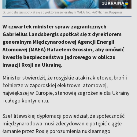
G. Landsbergis spotkał się z dyrektorem generalnym MAEA, fot. PAP/Michael Kappeler
W czwartek minister spraw zagranicznych
Gabrielius Landsbergis spotkał się z dyrektorem
generalnym Międzynarodowej Agencji Energii
Atomowej (MAEA) Rafaelem Grossim, aby omówić
kwestię bezpieczeństwa jądrowego w obliczu
inwazji Rosji na Ukrainę.
Minister stwierdził, że rosyjskie ataki rakietowe, broń i
żołnierze w zaporoskiej elektrowni atomowej,
największej w Europie, stanowią zagrożenie dla Ukrainy
i całego kontynentu.
Szef litewskiej dyplomacji powiedział, że społeczność
międzynarodowa musi zdecydowanie potępić ciągłe
łamanie przez Rosję porozumienia nuklearnego.