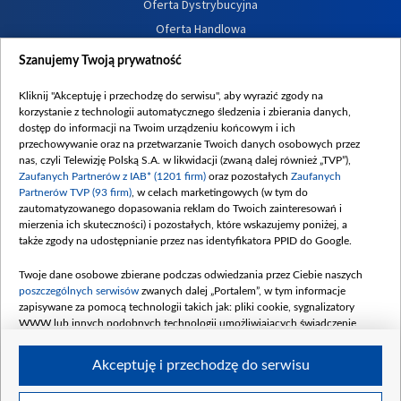
Oferta Dystrybucyjna
Oferta Handlowa
Dostępność
Szanujemy Twoją prywatność
Moje zgody
Kliknij "Akceptuję i przechodzę do serwisu", aby wyrazić zgody na
Procedura zgłoszeń wewnętrznych
korzystanie z technologii automatycznego śledzenia i zbierania danych,
dostęp do informacji na Twoim urządzeniu końcowym i ich
przechowywanie oraz na przetwarzanie Twoich danych osobowych przez
nas, czyli Telewizję Polską S.A. w likwidacji (zwaną dalej również „TVP”),
Zaufanych Partnerów z IAB* (1201 firm)
oraz pozostałych
Zaufanych
Partnerów TVP (93 firm)
, w celach marketingowych (w tym do
zautomatyzowanego dopasowania reklam do Twoich zainteresowań i
mierzenia ich skuteczności) i pozostałych, które wskazujemy poniżej, a
także zgody na udostępnianie przez nas identyfikatora PPID do Google.
Twoje dane osobowe zbierane podczas odwiedzania przez Ciebie naszych
poszczególnych serwisów
zwanych dalej „Portalem”, w tym informacje
zapisywane za pomocą technologii takich jak: pliki cookie, sygnalizatory
WWW lub innych podobnych technologii umożliwiających świadczenie
dopasowanych i bezpiecznych usług, personalizację treści oraz reklam,
udostępnianie funkcji mediów społecznościowych oraz analizowanie ruchu
Akceptuję i przechodzę do serwisu
w Internecie.