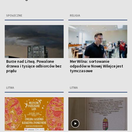
SPOŁECZNE
RELIGIA
Burze nad Litwą. Powalone
Mer Wilna: sortowanie
drzewa i tysiące odbiorców bez
odpadów w Nowej Wilejce jest
prądu
tymczasowe
LITWA
LITWA