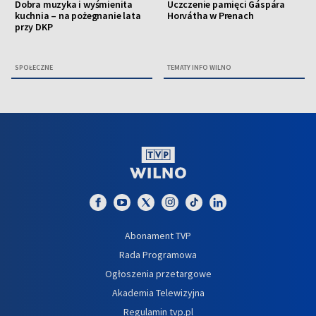
Dobra muzyka i wyśmienita
Uczczenie pamięci Gáspára
kuchnia – na pożegnanie lata
Horvátha w Prenach
przy DKP
SPOŁECZNE
TEMATY INFO WILNO
Abonament TVP
Rada Programowa
Ogłoszenia przetargowe
Akademia Telewizyjna
Regulamin tvp.pl