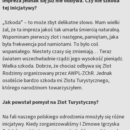
impreza jednak się już nie odbywa. Czy nie szkoda
tej inicjatywy?
„Szkoda” – to może zbyt delikatne słowo. Mam wielki
żal, że ta impreza jakoś tak umarła śmiercią naturalną.
Wspominam pierwszy zlot i następne, pamiętam, jaka
była frekwencja pod namiotami. To było coś
wspaniałego. Niestety czasy się zmieniają… Teraz
światem wszechwładnie rządzi jego wysokość pieniądz.
Wielka szkoda. Dobrze, że chociaż odbywa się Zlot
Rodzinny organizowany przez AWPL-ZChR. Jednak
osobiście bardzo szkoda mi Zlotu Turystycznego,
którego narodzinom towarzyszyłem.
Jak powstał pomysł na Zlot Turystyczny?
Na fali naszego polskiego odrodzenia mnożyły się różne
inicjatywy. Kiedy zorganizowaliśmy I Zimowe Igrzyska