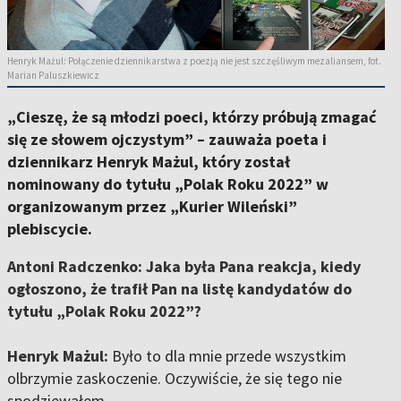
Henryk Mażul: Połączenie dziennikarstwa z poezją nie jest szczęśliwym mezaliansem, fot.
Marian Paluszkiewicz
„Cieszę, że są młodzi poeci, którzy próbują zmagać
się ze słowem ojczystym” – zauważa poeta i
dziennikarz Henryk Mażul, który został
nominowany do tytułu „Polak Roku 2022” w
organizowanym przez „Kurier Wileński”
plebiscycie.
Antoni Radczenko: Jaka była Pana reakcja, kiedy
ogłoszono, że trafił Pan na listę kandydatów do
tytułu „Polak Roku 2022”?
Henryk Mażul:
Było to dla mnie przede wszystkim
olbrzymie zaskoczenie. Oczywiście, że się tego nie
spodziewałem.