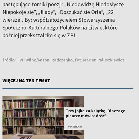
następujące tomiki poezji: „Niedowidzę Niedosłyszę
Niepokoję się”, „Iliady”, „Doszukać się Orła”, „22
wiersze”. Był współzałożycielem Stowarzyszenia
Społeczno-Kulturalnego Polaków na Litwie, które
później przekształciło się w ZPL.
źródło:
TVP Wilno/Antoni Radczenko, fot. Marian Paluszkiewicz
WIĘCEJ NA TEN TEMAT
Trzy jajka za książkę. Dlaczego
pisarze mówią: dość?
TVP WILNO