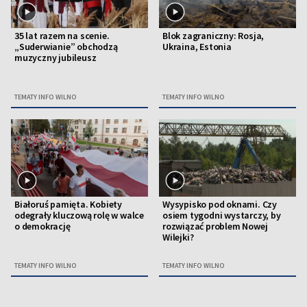
35 lat razem na scenie.
Blok zagraniczny: Rosja,
„Suderwianie” obchodzą
Ukraina, Estonia
muzyczny jubileusz
TEMATY INFO WILNO
TEMATY INFO WILNO
Białoruś pamięta. Kobiety
Wysypisko pod oknami. Czy
odegrały kluczową rolę w walce
osiem tygodni wystarczy, by
o demokrację
rozwiązać problem Nowej
Wilejki?
TEMATY INFO WILNO
TEMATY INFO WILNO