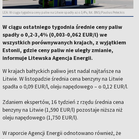
LEA: W ciągu tygodnia ceny paliw na Litwie spadły aż o 3,4%, fot. BNS/Paulius Peleckis
W ciągu ostatniego tygodnia średnie ceny paliw
spadły o 0,2-3,4% (0,003-0,062 EUR/l) we
wszystkich porównywanych krajach, z wyjątkiem
Estonii, gdzie ceny paliw nie uległy zmianie,
informuje Litewska Agencja Energii.
W krajach bałtyckich paliwo jest nadal najtańsze na
Litwie. W listopadzie średnia cena benzyny na Litwie
spadła o 0,09 EUR/l, oleju napędowego – o 0,12 EUR/l.
Zdaniem ekspertów, 16 tydzień z rzędu średnia cena
benzyny na Litwie (1,590 EUR/l) pozostaje niższa niż
oleju napędowego (1,750 EUR/l).
W raporcie Agencji Energii odnotowano również, że