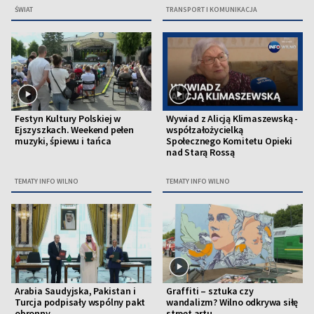
ŚWIAT
TRANSPORT I KOMUNIKACJA
Festyn Kultury Polskiej w
Wywiad z Alicją Klimaszewską -
Ejszyszkach. Weekend pełen
współzałożycielką
muzyki, śpiewu i tańca
Społecznego Komitetu Opieki
nad Starą Rossą
TEMATY INFO WILNO
TEMATY INFO WILNO
Arabia Saudyjska, Pakistan i
Graffiti – sztuka czy
Turcja podpisały wspólny pakt
wandalizm? Wilno odkrywa siłę
obronny
street artu