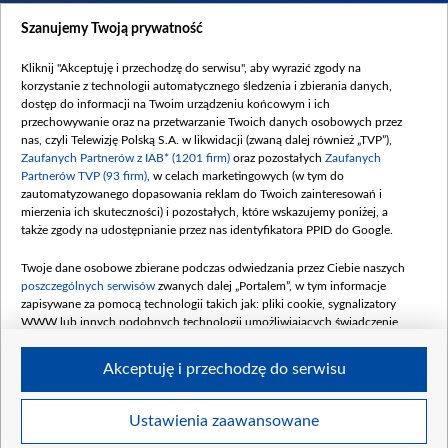
Dostępność
Szanujemy Twoją prywatność
Moje zgody
Kliknij "Akceptuję i przechodzę do serwisu", aby wyrazić zgody na
Procedura zgłoszeń wewnętrznych
korzystanie z technologii automatycznego śledzenia i zbierania danych,
dostęp do informacji na Twoim urządzeniu końcowym i ich
przechowywanie oraz na przetwarzanie Twoich danych osobowych przez
nas, czyli Telewizję Polską S.A. w likwidacji (zwaną dalej również „TVP”),
Zaufanych Partnerów z IAB* (1201 firm)
oraz pozostałych
Zaufanych
Partnerów TVP (93 firm)
, w celach marketingowych (w tym do
zautomatyzowanego dopasowania reklam do Twoich zainteresowań i
mierzenia ich skuteczności) i pozostałych, które wskazujemy poniżej, a
także zgody na udostępnianie przez nas identyfikatora PPID do Google.
Twoje dane osobowe zbierane podczas odwiedzania przez Ciebie naszych
poszczególnych serwisów
zwanych dalej „Portalem”, w tym informacje
zapisywane za pomocą technologii takich jak: pliki cookie, sygnalizatory
WWW lub innych podobnych technologii umożliwiających świadczenie
dopasowanych i bezpiecznych usług, personalizację treści oraz reklam,
udostępnianie funkcji mediów społecznościowych oraz analizowanie ruchu
Akceptuję i przechodzę do serwisu
w Internecie.
Twoje dane osobowe zbierane podczas odwiedzania przez Ciebie
Ustawienia zaawansowane
poszczególnych serwisów
na Portalu, takie jak adresy IP, identyfikatory