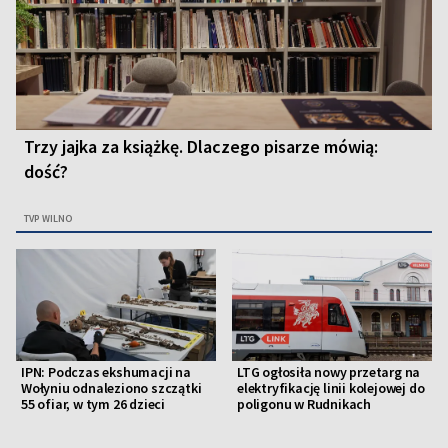
Trzy jajka za książkę. Dlaczego pisarze mówią:
dość?
TVP WILNO
IPN: Podczas ekshumacji na
LTG ogłosiła nowy przetarg na
Wołyniu odnaleziono szczątki
elektryfikację linii kolejowej do
55 ofiar, w tym 26 dzieci
poligonu w Rudnikach