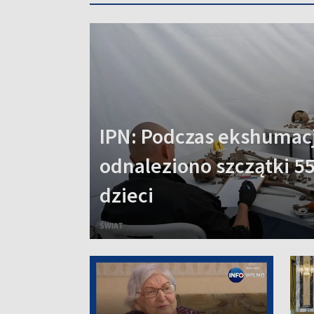
IPN: Podczas ekshumacj
odnaleziono szczątki 55
dzieci
ŚWIAT