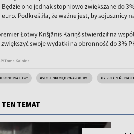
. Będzie ono jednak stopniowo zwiększane do 3%
euro. Podkreśliła, że ważne jest, by sojusznicy 
emier Łotwy Krišjānis Kariņš stwierdził na wspól
 zwiększyć swoje wydatki na obronność do 3% P
PAP/Toms Kalnins
#EKONOMIA LITWY
#STOSUNKI MIĘDZYNARODOWE
#BEZPIECZEŃSTWO L
 TEN TEMAT