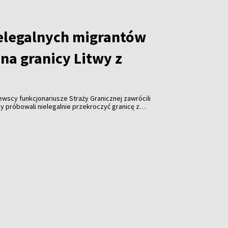
elegalnych migrantów
na granicy Litwy z
tewscy funkcjonariusze Straży Granicznej zawrócili
y próbowali nielegalnie przekroczyć granicę z
roku odnotowano już ponad tysiąc takich prób.