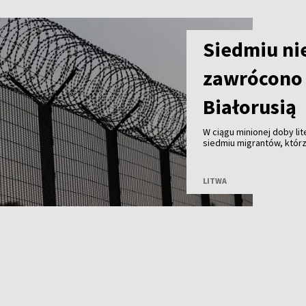
Siedmiu ni
zawrócono 
Białorusią
W ciągu minionej doby li
siedmiu migrantów, którz
Białorusią. Od początku 
LITWA