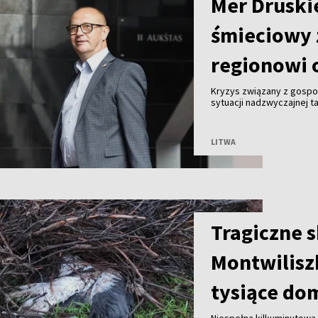
Mer Druski
śmieciowy 
regionowi 
Kryzys związany z gosp
sytuacji nadzwyczajnej ta
Malinauskas alarmuje, że
Kogeneracyjna nie przyjm
LITWA
Tragiczne 
Montwilisz
tysiące do