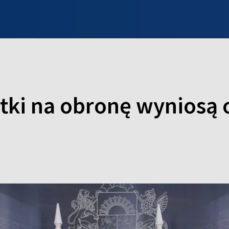
INFO WILNO
WILNO NA DZIEŃ DOBRY
PROGRAMY
ZGŁOŚ
atki na obronę wyniosą