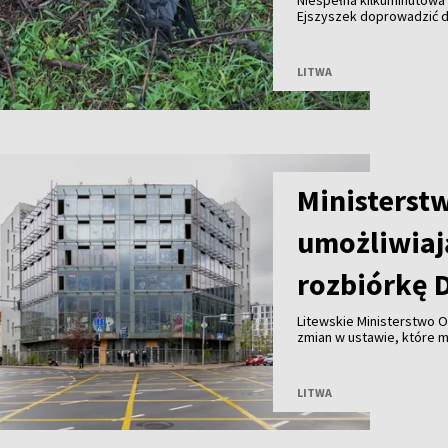
Niespełna kilkuminutowa 
Ejszyszek doprowadzić do
części wieloletniego gni
pozbawiły prądu tysiące
LITWA
Ministerst
umożliwiaj
rozbiórkę 
Litewskie Ministerstwo O
zmian w ustawie, które 
Wilnie przy wsparciu pry
przed ryzykiem nadużyć, k
LITWA