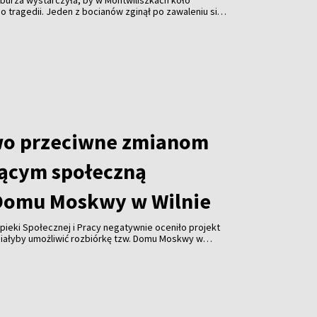
burza wystarczyła, by w Montwiliszkach koło
 tragedii. Jeden z bocianów zginął po zawaleniu się
azda. Gwałtowne nawałnice, które przeszły nad Litwą,
 odbiorców i spowodowały liczne zniszczenia.
wo przeciwne zmianom
ącym społeczną
Domu Moskwy w Wilnie
pieki Społecznej i Pracy negatywnie oceniło projekt
miałyby umożliwić rozbiórkę tzw. Domu Moskwy w
watnych firm w formie darowizny. Resort ostrzega
orupcji i ograniczenia konkurencji.