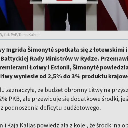
, fot. PAP/Toms Kalnins
y Ingrida Šimonytė spotkała się z łotewskimi
 Bałtyckiej Rady Ministrów w Rydze. Przemawi
remierami Łotwy i Estonii, Šimonytė powiedzia
Litwy wyniesie od 2,5% do 3% produktu krajow
u zaznaczyła, że budżet obronny Litwy na przysz
2% PKB, ale przewiduje się dodatkowe środki, jeś
z podnoszenia deficytu budżetowego.
ii Kaja Kallas powiedziała z kolei, że środki na