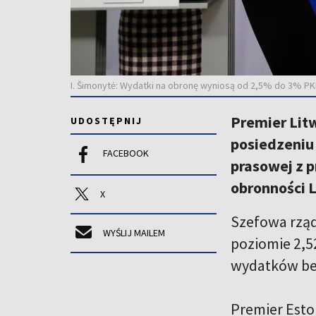
I. Šimonytė: Wydatki na obronę wyniosą od 2,5% do 3% PKB
Premier Litw
UDOSTĘPNIJ
posiedzeniu
FACEBOOK
prasowej z p
obronności 
X
Szefowa rząd
WYŚLIJ MAILEM
poziomie 2,5
wydatków be
Premier Eston