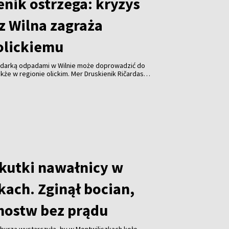
enik ostrzega: kryzys
z Wilna zagraża
olickiemu
odarką odpadami w Wilnie może doprowadzić do
kże w regionie olickim. Mer Druskienik Ričardas
 od początku sierpnia Wileńska Elektrociepłownia
uje już do spalania odpadów z tego regionu.
skutki nawałnicy w
kach. Zginął bocian,
mostw bez prądu