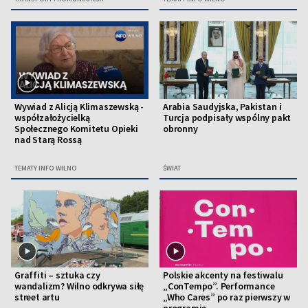
Wywiad z Alicją Klimaszewską -
Arabia Saudyjska, Pakistan i
współzałożycielką
Turcja podpisały wspólny pakt
Społecznego Komitetu Opieki
obronny
nad Starą Rossą
TEMATY INFO WILNO
ŚWIAT
Graffiti – sztuka czy
Polskie akcenty na festiwalu
wandalizm? Wilno odkrywa siłę
„ConTempo”. Performance
street artu
„Who Cares” po raz pierwszy w
programie