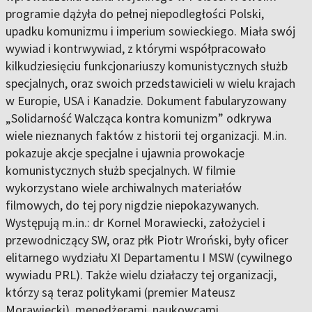
programie dążyła do pełnej niepodległości Polski,
upadku komunizmu i imperium sowieckiego. Miała swój
wywiad i kontrwywiad, z którymi współpracowało
kilkudziesięciu funkcjonariuszy komunistycznych służb
specjalnych, oraz swoich przedstawicieli w wielu krajach
w Europie, USA i Kanadzie. Dokument fabularyzowany
„Solidarność Walcząca kontra komunizm” odkrywa
wiele nieznanych faktów z historii tej organizacji. M.in.
pokazuje akcje specjalne i ujawnia prowokacje
komunistycznych służb specjalnych. W filmie
wykorzystano wiele archiwalnych materiałów
filmowych, do tej pory nigdzie niepokazywanych.
Występują m.in.: dr Kornel Morawiecki, założyciel i
przewodniczący SW, oraz płk Piotr Wroński, były oficer
elitarnego wydziału XI Departamentu I MSW (cywilnego
wywiadu PRL). Także wielu działaczy tej organizacji,
którzy są teraz politykami (premier Mateusz
Morawiecki), menedżerami, naukowcami.