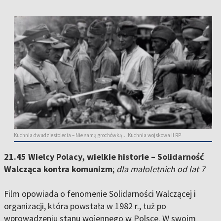
Kuchnia dwudziestolecia – Nie samą grochówką... Kuchnia wojskowa II RP
21.45 Wielcy Polacy, wielkie historie – Solidarność
Walcząca kontra komunizm
;
dla małoletnich od lat 7
Film opowiada o fenomenie Solidarności Walczącej i
organizacji, która powstała w 1982 r., tuż po
wprowadzeniu stanu wojennego w Polsce. W swoim