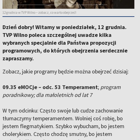
12 grudnia w TVP Wilno – zobacz, co warto obejrzeć!
Dzień dobry! Witamy w poniedziałek, 12 grudnia.
TVP Wilno poleca szczególnej uwadze kilka
wybranych specjalnie dla Państwa propozycji
programowych, do których obejrzenia serdecznie
zapraszamy.
Zobacz, jakie programy będzie można obejrzeć dzisiaj:
09.35 eMOCje – odc. 53 Temperament
;
program
poradnikowy; dla małoletnich od lat 7
W tym odcinku: Często swoje lub cudze zachowanie
tłumaczymy temperamentem. Wolniej coś robię, bo
jestem flegmatykiem. Szybko wybucham, bo jestem
cholerykiem. Często chodzę smutny, bo jestem