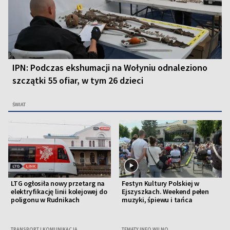
IPN: Podczas ekshumacji na Wołyniu odnaleziono
szczątki 55 ofiar, w tym 26 dzieci
ŚWIAT
LTG ogłosiła nowy przetarg na
Festyn Kultury Polskiej w
elektryfikację linii kolejowej do
Ejszyszkach. Weekend pełen
poligonu w Rudnikach
muzyki, śpiewu i tańca
TRANSPORT I KOMUNIKACJA
TEMATY INFO WILNO