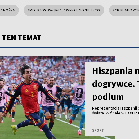
KA NOŻNA
#MISTRZOSTWA ŚWIATA W PIŁCE NOŻNEJ 2022
#CRISTIANO R
 TEN TEMAT
Hiszpania 
dogrywce. 
podium
Reprezentacja Hiszpanii p
świata. W finale w East 
golu Ferrana Torresa. C
zachowanie prezydenta U
rokiem podczas finału Kl
SPORT
podium.