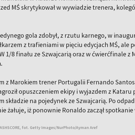
rzed MŚ skrytykował w wywiadzie trenera, kolegó
edynego gola zdobył, z rzutu karnego, w inaugur
karzem z trafieniami w pięciu edycjach MŚ, ale p
W 1/8 finału ze Szwajcarią oraz w ćwierćfinale z
h.
 z Marokiem trener Portugalii Fernando Santos
groził opuszczeniem ekipy i wyjazdem z Kataru po
składzie na pojedynek ze Szwajcarią. Po odpadn
nie żałuje, iż ponownie Ronaldo zaczął spotkanie
LASHSCORE, fot. Getty Images/NurPhoto/Ayman Aref