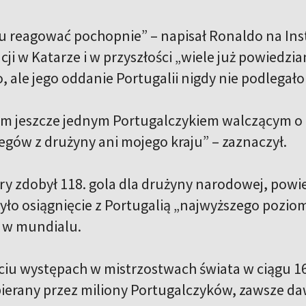
u reagować pochopnie” – napisał Ronaldo na Insta
ji w Katarze i w przyszłości „wiele już powiedzia
ale jego oddanie Portugalii nigdy nie podlegało 
m jeszcze jednym Portugalczykiem walczącym o k
egów z drużyny ani mojego kraju” – zaznaczył.
ry zdobył 118. gola dla drużyny narodowej, powie
ło osiągnięcie z Portugalią „najwyższego pozio
u w mundialu.
ciu występach w mistrzostwach świata w ciągu 16
spierany przez miliony Portugalczyków, zawsze da