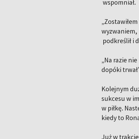
wspomniał.
„Zostawiłem 
wyzwaniem, n
podkreślił i
„Na razie nie
dopóki trwa
Kolejnym duż
sukcesu w imp
w piłkę. Nas
kiedy to Rona
Już w trakci