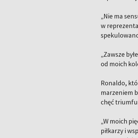
„Nie ma sens
w reprezentac
spekulowano, 
„Zawsze byłe
od moich kol
Ronaldo, któ
marzeniem by
chęć triumf
„W moich pię
piłkarzy i w