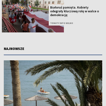
Białoruś pamięta. Kobiety
odegrały kluczową rolę w walce o
demokrację
TEMATY INFO WILNO
NAJNOWSZE