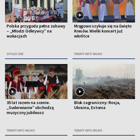
Polska przygoda pełna zabawy
Mrągowo szykuje się na święto
– „Młodzi Odkrywcy” na
Kresów. Wielki koncert już
wakacjach
wkrótce
SPOŁECZNE
TEMATY INFO WILNO
35 lat razem na scenie.
Blok zagraniczny: Rosja,
„Suderwianie” obchodzą
Ukraina, Estonia
muzyczny jubileusz
TEMATY INFO WILNO
TEMATY INFO WILNO