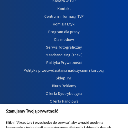
Kariera w TVP
Kontakt
Centrum informacji TVP
Komisja Etyki
Program dla prasy
Dla mediów
Serwis fotograficzny
Merchandising (znaki)
Polityka Prywatności
Polityka przeciwdziałania nadużyciom i korupcji
Sklep TVP
Biuro Reklamy
Oferta Dystrybucyjna
Oferta Handlowa
Dostępność
Szanujemy Twoją prywatność
Moje zgody
Kliknij "Akceptuję i przechodzę do serwisu", aby wyrazić zgody na
Procedura zgłoszeń wewnętrznych
korzystanie z technologii automatycznego śledzenia i zbierania danych,