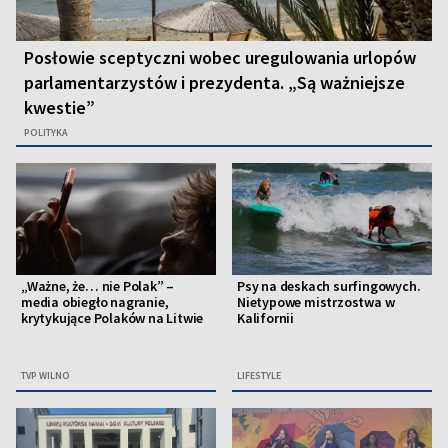
Posłowie sceptyczni wobec uregulowania urlopów
parlamentarzystów i prezydenta. „Są ważniejsze
kwestie”
POLITYKA
„Ważne, że… nie Polak” –
Psy na deskach surfingowych.
media obiegło nagranie,
Nietypowe mistrzostwa w
krytykujące Polaków na Litwie
Kalifornii
TVP WILNO
LIFESTYLE