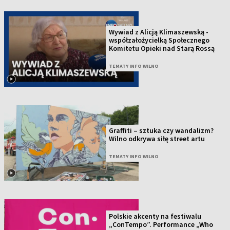
Wywiad z Alicją Klimaszewską -
współzałożycielką Społecznego
Komitetu Opieki nad Starą Rossą
TEMATY INFO WILNO
Graffiti – sztuka czy wandalizm?
Wilno odkrywa siłę street artu
TEMATY INFO WILNO
Polskie akcenty na festiwalu
„ConTempo”. Performance „Who