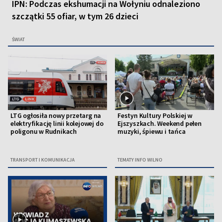
IPN: Podczas ekshumacji na Wołyniu odnaleziono
szczątki 55 ofiar, w tym 26 dzieci
ŚWIAT
LTG ogłosiła nowy przetarg na
Festyn Kultury Polskiej w
elektryfikację linii kolejowej do
Ejszyszkach. Weekend pełen
poligonu w Rudnikach
muzyki, śpiewu i tańca
TRANSPORT I KOMUNIKACJA
TEMATY INFO WILNO