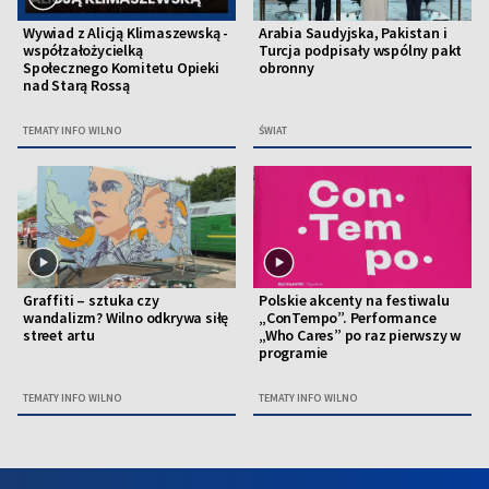
Wywiad z Alicją Klimaszewską -
Arabia Saudyjska, Pakistan i
współzałożycielką
Turcja podpisały wspólny pakt
Społecznego Komitetu Opieki
obronny
nad Starą Rossą
TEMATY INFO WILNO
ŚWIAT
Graffiti – sztuka czy
Polskie akcenty na festiwalu
wandalizm? Wilno odkrywa siłę
„ConTempo”. Performance
street artu
„Who Cares” po raz pierwszy w
programie
TEMATY INFO WILNO
TEMATY INFO WILNO