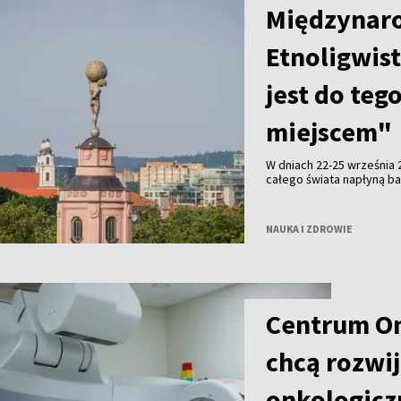
Międzynar
Etnoligwis
jest do teg
miejscem"
W dniach 22-25 września 
całego świata napłyną ba
kwestie języka i jego wa
Uniwersytecie Wileńskim,
litewskim i angielskim. 
NAUKA I ZDROWIE
przemówienia, który pot
rozmawiamy z prof. dr K
Uniwersytetu Wileńskieg
Centrum Onk
chcą rozwi
onkologicz