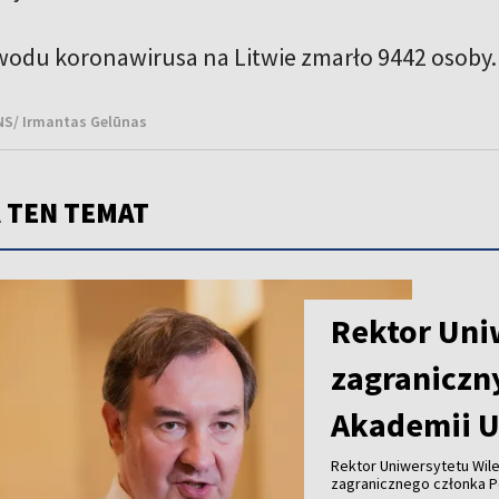
wodu koronawirusa na Litwie zmarło 9442 osoby.
BNS/ Irmantas Gelūnas
 TEN TEMAT
Rektor Uni
zagraniczn
Akademii U
Rektor Uniwersytetu Wil
zagranicznego członka Po