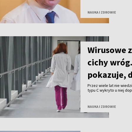
NAUKA I ZDROWIE
Wirusowe z
cichy wróg.
pokazuje, 
Przez wiele lat nie wied
typu C wykryto u niej do
było skutkiem transfuzji
onkologicznego. Historia
rozwijać się bez żadnyc
NAUKA I ZDROWIE
Zapalenia Wątroby
Narod
Ochrony Zdrowia Litwy (
wątroby, jak dochodzi do
wczesna diagnostyka.