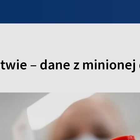
INFO WILNO
WILNO NA DZIEŃ DOBRY
PROGRAMY
ZGŁOŚ
twie – dane z minionej