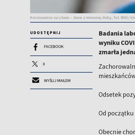
Koronawirus na Litwie – dane z minionej doby, fot. BNS/ I
Badania lab
UDOSTĘPNIJ
wyniku COVID
FACEBOOK
zmarła jedn
X
Zachorowalno
mieszkańcó
WYŚLIJ MAILEM
Odsetek pozy
Od początku 
Obecnie chor