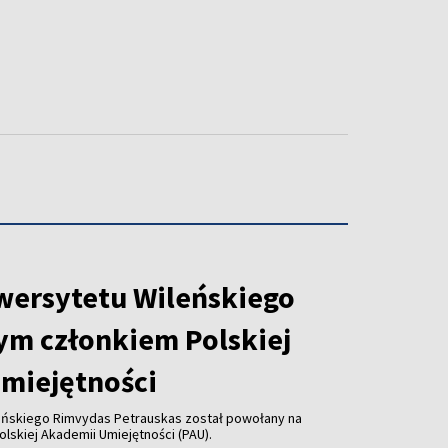
wersytetu Wileńskiego
ym członkiem Polskiej
miejętności
eńskiego Rimvydas Petrauskas został powołany na
lskiej Akademii Umiejętności (PAU).