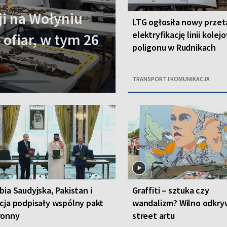
i na Wołyniu
LTG ogłosiła nowy przet
elektryfikację linii kolej
 ofiar, w tym 26
poligonu w Rudnikach
TRANSPORT I KOMUNIKACJA
bia Saudyjska, Pakistan i
Graffiti – sztuka czy
cja podpisały wspólny pakt
wandalizm? Wilno odkryw
ronny
street artu