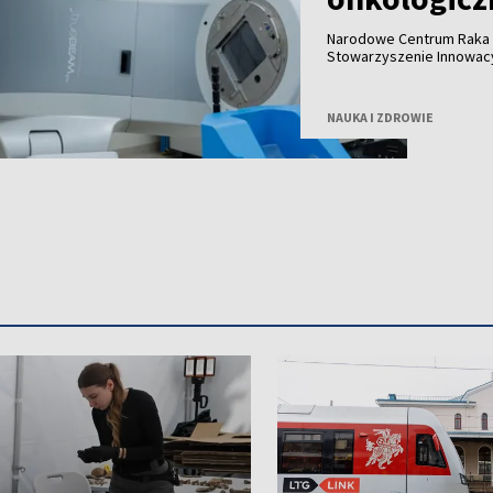
Narodowe Centrum Raka (
Stowarzyszenie Innowac
podpisały deklarację wsp
bardziej zaawansowanej 
czwartek NVC.
NAUKA I ZDROWIE