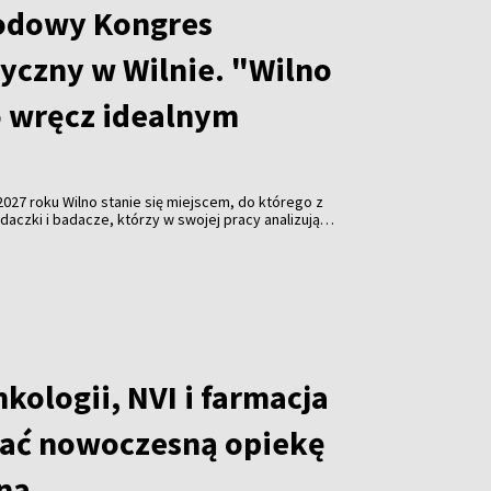
odowy Kongres
tyczny w Wilnie. "Wilno
o wręcz idealnym
2027 roku Wilno stanie się miejscem, do którego z
daczki i badacze, którzy w swojej pracy analizują
gi w życiu człowieka. Konferencja odbędzie się na
 będzie odbywała się w językach słowiańskich,
Ruszył już natomiast nabór tematów i abstraktów na
rwa do końca grudnia. O szczegółach Kongresu
rystyną Rutkowską z Centrum Polonistycznego
o.
ologii, NVI i farmacja
jać nowoczesną opiekę
ną