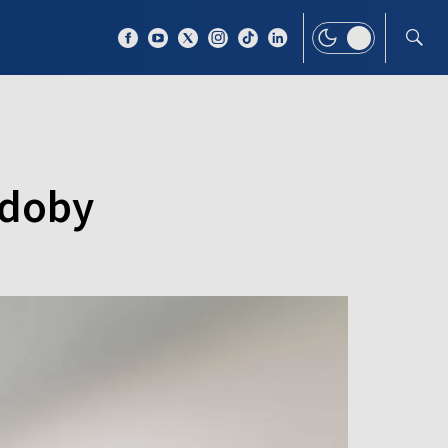
 TEMAT
WIĘCEJ
 doby