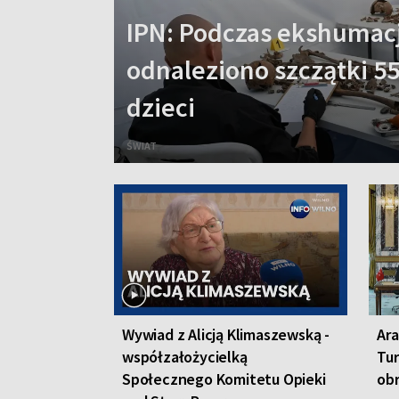
IPN: Podczas ekshumacj
odnaleziono szczątki 55
dzieci
ŚWIAT
Wywiad z Alicją Klimaszewską -
Ara
współzałożycielką
Tur
Społecznego Komitetu Opieki
ob