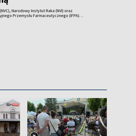
NVC), Narodowy Instytut Raka (NVI) oraz
yjnego Przemysłu Farmaceutycznego (IFPA)
ółpracy, w której zobowiązują się wspólnie dążyć do
opieki onkologicznej na Litwie, poinformowało w