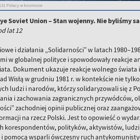
. 131 Polacy w kosmosie
e Soviet Union – Stan wojenny. Nie byliśmy s
d lat 12
pniowe i działania „Solidarności” w latach 1980–
iemi w globalnej polityce i spowodowały reakcje
iata. Dokument ukazuje reakcje wolnego świata 
 Wisłą w grudniu 1981 r. w kontekście nie tylko w
ch ludzi i narodów, którzy solidaryzowali się z P
ałania i zachowania zagranicznych przywódców, o
ości” zachodniej opinii publicznej oraz zaangażo
formacji na rzecz Polski. Jest to opowieść o wyd
h korespondentów, polityków, aktywistów, ludzi k
ą i pomocą wsparli ówczesny ruch antykomunist