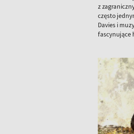
z zagraniczn
często jedny
Davies i muz
fascynujące 