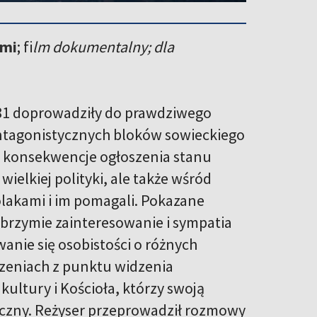
ami
; fi
lm dokumentalny; dla
1981 doprowadziły do prawdziwego
 antagonistycznych bloków sowieckiego
i konsekwencje ogłoszenia stanu
ielkiej polityki, ale także wśród
olakami i im pomagali. Pokazane
lbrzymie zainteresowanie i sympatia
wanie się osobistości o różnych
arzeniach z punktu widzenia
ultury i Kościoła, którzy swoją
yczny. Reżyser przeprowadził rozmowy