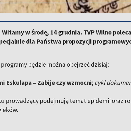
 Witamy w środę, 14 grudnia. TVP Wilno polec
pecjalnie dla Państwa propozycji programowych
.
e programy będzie można obejrzeć dzisiaj:
mi Eskulapa – Zabije czy wzmocni
;
cykl dokument
u prowadzący podejmują temat epidemii oraz ro
wieków.