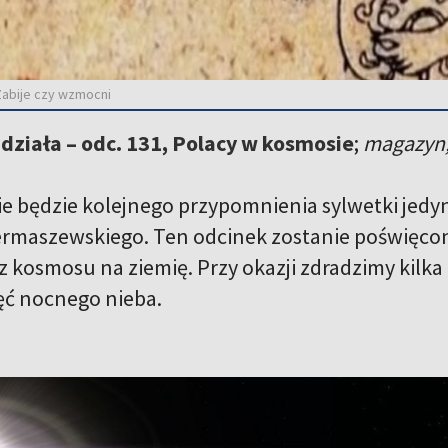
Zabije czy wzmocni
 działa – odc. 131, Polacy w kosmosie
;
magazyn;
e będzie kolejnego przypomnienia sylwetki jed
rmaszewskiego. Ten odcinek zostanie poświęcon
z kosmosu na ziemię. Przy okazji zdradzimy kilk
ęć nocnego nieba.