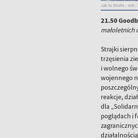
Jak to działa – odc
21.50 Goodby
małoletnich o
Strajki sier
trzęsienia z
i wolnego św
wojennego nad
poszczególny
reakcje, dzi
dla „Solidarn
poglądach i 
zagranicznyc
działalności