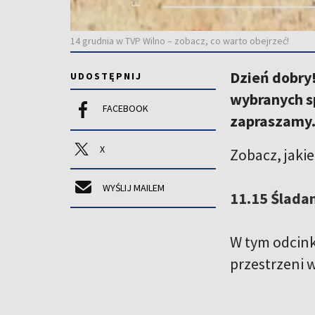
14 grudnia w TVP Wilno – zobacz, co warto obejrzeć!
Dzień dobry!
UDOSTĘPNIJ
wybranych s
FACEBOOK
zapraszamy
X
Zobacz, jaki
WYŚLIJ MAILEM
11.15 Ślada
W tym odcink
przestrzeni 