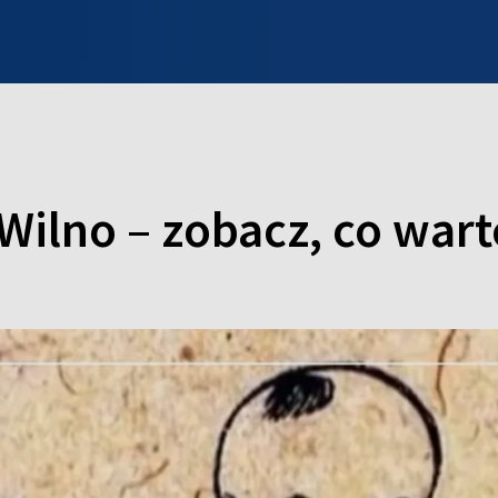
INFO WILNO
WILNO NA DZIEŃ DOBRY
PROGRAMY
ZGŁOŚ
Wilno – zobacz, co wart