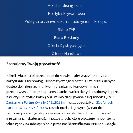
Merchandising (znaki)
Polityka Prywatności
Polityka przeciwdziałania nadużyciom i korupcji
Sklep TVP
Biuro Reklamy
Oferta Dystrybucyjna
Oferta Handlowa
Dostępność
Szanujemy Twoją prywatność
Moje zgody
Kliknij "Akceptuję i przechodzę do serwisu", aby wyrazić zgody na
Procedura zgłoszeń wewnętrznych
korzystanie z technologii automatycznego śledzenia i zbierania danych,
dostęp do informacji na Twoim urządzeniu końcowym i ich
przechowywanie oraz na przetwarzanie Twoich danych osobowych przez
nas, czyli Telewizję Polską S.A. w likwidacji (zwaną dalej również „TVP”),
Zaufanych Partnerów z IAB* (1201 firm)
oraz pozostałych
Zaufanych
Partnerów TVP (93 firm)
, w celach marketingowych (w tym do
zautomatyzowanego dopasowania reklam do Twoich zainteresowań i
mierzenia ich skuteczności) i pozostałych, które wskazujemy poniżej, a
także zgody na udostępnianie przez nas identyfikatora PPID do Google.