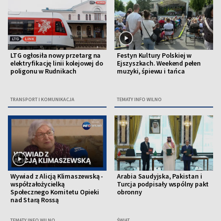
LTG ogłosiła nowy przetarg na
Festyn Kultury Polskiej w
elektryfikację linii kolejowej do
Ejszyszkach. Weekend pełen
poligonu w Rudnikach
muzyki, śpiewu i tańca
TRANSPORT I KOMUNIKACJA
TEMATY INFO WILNO
Wywiad z Alicją Klimaszewską -
Arabia Saudyjska, Pakistan i
współzałożycielką
Turcja podpisały wspólny pakt
Społecznego Komitetu Opieki
obronny
nad Starą Rossą
TEMATY INFO WILNO
ŚWIAT