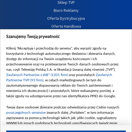
Sklep TVP
Biuro Reklamy
Oferta Dystrybucyjna
Oferta Handlowa
Dostępność
Szanujemy Twoją prywatność
Moje zgody
Kliknij "Akceptuję i przechodzę do serwisu", aby wyrazić zgody na
Procedura zgłoszeń wewnętrznych
korzystanie z technologii automatycznego śledzenia i zbierania danych,
dostęp do informacji na Twoim urządzeniu końcowym i ich
przechowywanie oraz na przetwarzanie Twoich danych osobowych przez
nas, czyli Telewizję Polską S.A. w likwidacji (zwaną dalej również „TVP”),
Zaufanych Partnerów z IAB* (1201 firm)
oraz pozostałych
Zaufanych
Partnerów TVP (93 firm)
, w celach marketingowych (w tym do
zautomatyzowanego dopasowania reklam do Twoich zainteresowań i
mierzenia ich skuteczności) i pozostałych, które wskazujemy poniżej, a
także zgody na udostępnianie przez nas identyfikatora PPID do Google.
Twoje dane osobowe zbierane podczas odwiedzania przez Ciebie naszych
poszczególnych serwisów
zwanych dalej „Portalem”, w tym informacje
zapisywane za pomocą technologii takich jak: pliki cookie, sygnalizatory
WWW lub innych podobnych technologii umożliwiających świadczenie
dopasowanych i bezpiecznych usług, personalizację treści oraz reklam,