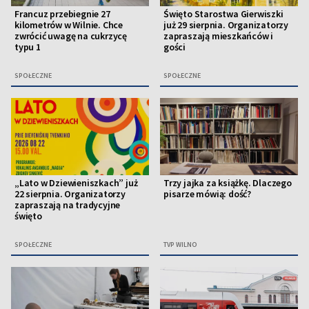
Francuz przebiegnie 27
Święto Starostwa Gierwiszki
kilometrów w Wilnie. Chce
już 29 sierpnia. Organizatorzy
zwrócić uwagę na cukrzycę
zapraszają mieszkańców i
typu 1
gości
SPOŁECZNE
SPOŁECZNE
„Lato w Dziewieniszkach” już
Trzy jajka za książkę. Dlaczego
22 sierpnia. Organizatorzy
pisarze mówią: dość?
zapraszają na tradycyjne
święto
SPOŁECZNE
TVP WILNO