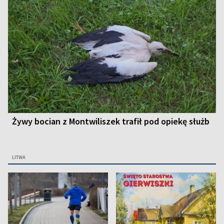
Żywy bocian z Montwiliszek trafił pod opiekę służb
LITWA