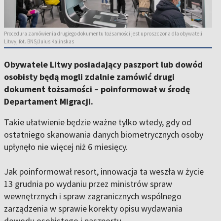
Procedura zamówienia drugiego dokumentu tożsamości jest uproszczona dla obywateli
Litwy, fot. BNS/Juius Kalinskas
Obywatele Litwy posiadający paszport lub dowód
osobisty będą mogli zdalnie zamówić drugi
dokument tożsamości – poinformował w środę
Departament Migracji.
Takie ułatwienie będzie ważne tylko wtedy, gdy od
ostatniego skanowania danych biometrycznych osoby
upłynęło nie więcej niż 6 miesięcy.
Jak poinformował resort, innowacja ta weszła w życie
13 grudnia po wydaniu przez ministrów spraw
wewnętrznych i spraw zagranicznych wspólnego
zarządzenia w sprawie korekty opisu wydawania
dowodu osobistego i paszportu.