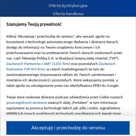
Oferta Dystrybucyjna
Oferta Handlowa
Dostępność
Szanujemy Twoją prywatność
Moje zgody
Kliknij "Akceptuję i przechodzę do serwisu", aby wyrazić zgody na
Procedura zgłoszeń wewnętrznych
korzystanie z technologii automatycznego śledzenia i zbierania danych,
dostęp do informacji na Twoim urządzeniu końcowym i ich
przechowywanie oraz na przetwarzanie Twoich danych osobowych przez
nas, czyli Telewizję Polską S.A. w likwidacji (zwaną dalej również „TVP”),
Zaufanych Partnerów z IAB* (1201 firm)
oraz pozostałych
Zaufanych
Partnerów TVP (93 firm)
, w celach marketingowych (w tym do
zautomatyzowanego dopasowania reklam do Twoich zainteresowań i
mierzenia ich skuteczności) i pozostałych, które wskazujemy poniżej, a
także zgody na udostępnianie przez nas identyfikatora PPID do Google.
Twoje dane osobowe zbierane podczas odwiedzania przez Ciebie naszych
poszczególnych serwisów
zwanych dalej „Portalem”, w tym informacje
zapisywane za pomocą technologii takich jak: pliki cookie, sygnalizatory
WWW lub innych podobnych technologii umożliwiających świadczenie
dopasowanych i bezpiecznych usług, personalizację treści oraz reklam,
udostępnianie funkcji mediów społecznościowych oraz analizowanie ruchu
Akceptuję i przechodzę do serwisu
w Internecie.