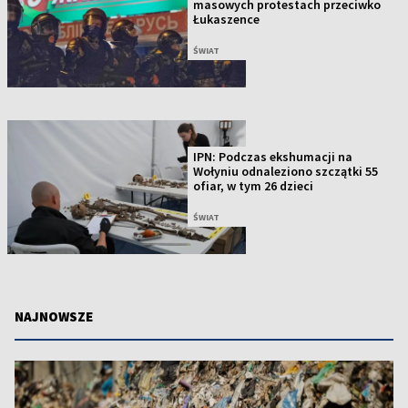
masowych protestach przeciwko
Łukaszence
ŚWIAT
IPN: Podczas ekshumacji na
Wołyniu odnaleziono szczątki 55
ofiar, w tym 26 dzieci
ŚWIAT
NAJNOWSZE