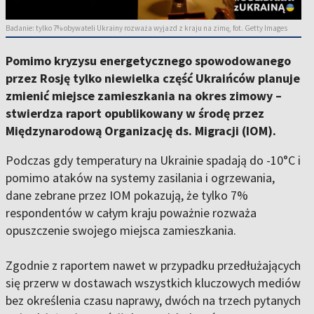
Badanie: tylko 7% obywateli Ukrainy rozważa wyjazd z kraju na zimę, fot. Getty Images
Pomimo kryzysu energetycznego spowodowanego
przez Rosję tylko niewielka część Ukraińców planuje
zmienić miejsce zamieszkania na okres zimowy –
stwierdza raport opublikowany w środę przez
Międzynarodową Organizację ds. Migracji (IOM).
Podczas gdy temperatury na Ukrainie spadają do -10°C i
pomimo ataków na systemy zasilania i ogrzewania,
dane zebrane przez IOM pokazują, że tylko 7%
respondentów w całym kraju poważnie rozważa
opuszczenie swojego miejsca zamieszkania.
Zgodnie z raportem nawet w przypadku przedłużających
się przerw w dostawach wszystkich kluczowych mediów
bez określenia czasu naprawy, dwóch na trzech pytanych