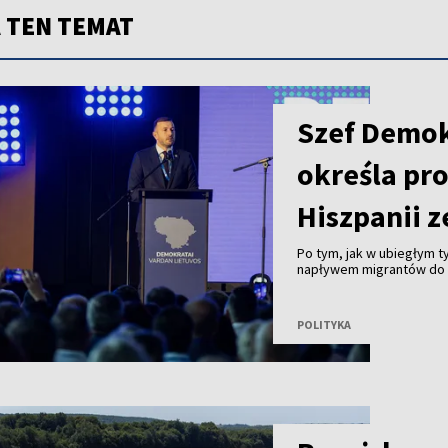
 TEN TEMAT
Szef Demo
określa pr
Hiszpanii z
Po tym, jak w ubiegłym 
napływem migrantów do 
Ceuta, lider rządzących D
pojawiające się w Unii E
strefy Schengen są prze
POLITYKA