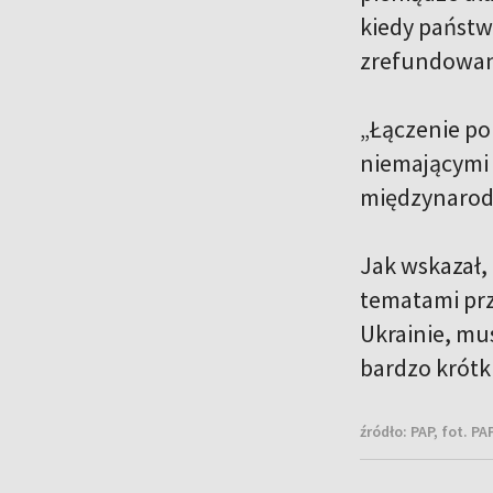
kiedy państw
zrefundowany
„Łączenie po
niemającymi 
międzynarodo
Jak wskazał,
tematami prz
Ukrainie, mu
bardzo krótki
źródło:
PAP, fot. P