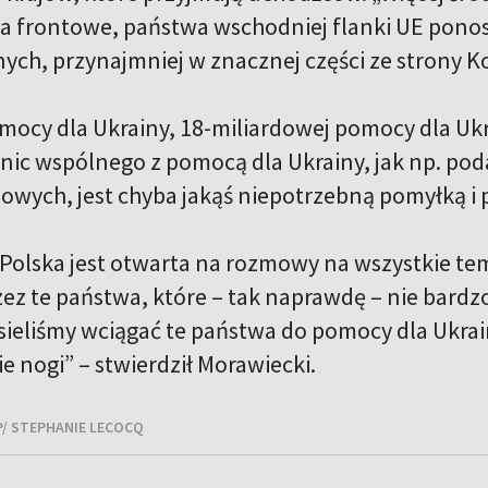
a frontowe, państwa wschodniej flanki UE ponosz
ch, przynajmniej w znacznej części ze strony Kom
mocy dla Ukrainy, 18-miliardowej pomocy dla Ukr
nic wspólnego z pomocą dla Ukrainy, jak np. pod
wych, jest chyba jakąś niepotrzebną pomyłką i 
 Polska jest otwarta na rozmowy na wszystkie tem
ez te państwa, które – tak naprawdę – nie bard
sieliśmy wciągać te państwa do pomocy dla Ukrain
e nogi” – stwierdził Morawiecki.
AP/ STEPHANIE LECOCQ