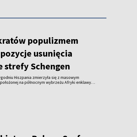
kratów populizmem
opozycje usunięcia
e strefy Schengen
tygodniu Hiszpania zmierzyła się z masowym
położonej na północnym wybrzeżu Afryki enklawy
emokratów, Virginijus Sinkevičius, stwierdził, że
uropejskiej wezwania do wykluczenia Hiszpanii ze
jawem populizmu.