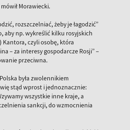
 – mówił Morawiecki.
zić, rozszczelniać, żeby je łagodzić”
 aby np. wykreślić kilku rosyjskich
 Kantora, czyli osobę, która
a – za interesy gospodarcze Rosji” –
ydowanie przeciwna.
 Polska była zwolennikiem
ówię stąd wprost i jednoznacznie:
Wzywamy wszystkie inne kraje, a
zczelnienia sankcji, do wzmocnienia