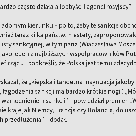
ardzo często działają lobbyści i agenci rosyjscy”
iadomym kierunku – po to, żeby te sankcje obchod
nież teraz kilka państw, niestety, zaproponowało,
listy sankcyjnej, w tym pana (Wiaczesława Mosze)
jako jeden z najbliższych współpracowników Putin
zef rządu i podkreślił, że Polska jest temu zdec
skazał, że „kiepska i tandetna insynuacja jakoby
, łagodzenia sankcji ma bardzo krótkie nogi”. „M
za wzmocnieniem sankcji” – powiedział premier. „
ie kraje jak Niemcy, Francja czy Holandia, do us
ich przedłużenia” – dodał.