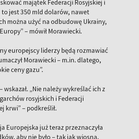
skować majątek Federacji Rosyjskiej i
 to jest 350 mld dolarów, nawet
rych można użyć na odbudowę Ukrainy,
i Europy” – mówił Morawiecki.
ejny europejscy liderzy będą rozmawiać
umaczył Morawiecki – m.in. dlatego,
okie ceny gazu”.
– wskazał. „Nie należy wykreślać ich z
igarchów rosyjskich i Federacji
j krwi” – podkreślił.
ja Europejska już teraz przeznaczyła
ków, aby nie było – tak jak wiosną,