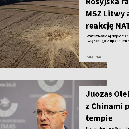
Rosyjska ra
MSZ Litwy 
reakcję NA
Szef litewskiej dyplomacj
związanego z upadkiem ro
NATO powinno odpowiedzi
działaniami: wzmocnić o
przyjąć bardziej stanow
POLITYKA
Juozas Olek
z Chinami 
tempie
Przewodniczący Sejmu Li