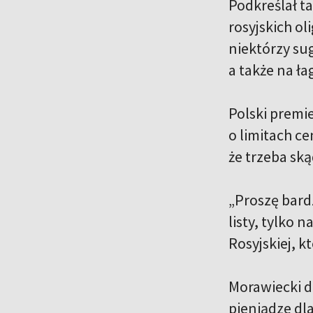
Podkreślał ta
rosyjskich o
niektórzy su
a także na ła
Polski premi
o limitach c
że trzeba ską
„Proszę bardz
listy, tylko 
Rosyjskiej, k
Morawiecki do
pieniądze dla