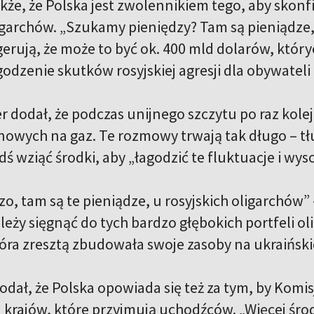
kże, że Polska jest zwolennikiem tego, aby skonfi
ligarchów. „Szukamy pieniędzy? Tam są pieniądze,
gerują, że może to być ok. 400 mld dolarów, któ
godzenie skutków rosyjskiej agresji dla obywatel
er dodał, że podczas unijnego szczytu po raz kol
enowych na gaz. Te rozmowy trwają tak długo – tł
dś wziąć środki, aby „łagodzić te fluktuacje i wys
o, tam są te pieniądze, u rosyjskich oligarchów” 
należy sięgnąć do tych bardzo głębokich portfeli ol
tóra zresztą zbudowała swoje zasoby na ukraińskie
dał, że Polska opowiada się też za tym, by Komis
 krajów, które przyjmują uchodźców. „Więcej środ