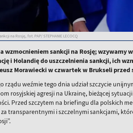
ankcji na Rosję, fot. PAP/ STEPHANIE LECOCQ
za wzmocnieniem sankcji na Rosję; wzywamy ws
cję i Holandię do uszczelnienia sankcji, ich w
eusz Morawiecki w czwartek w Brukseli przed
go rządu weźmie tego dnia udział szczycie unijn
 rosyjskiej agresji na Ukrainę, bieżącej sytuacj
ści. Przed szczytem na briefingu dla polskich me
za transparentnymi i szczelnymi sankcjami, które
ji”.