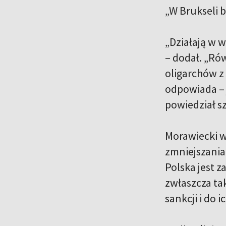
„W Brukseli b
„Działają w w
– dodał. „Rów
oligarchów z 
odpowiada – 
powiedział s
Morawiecki w
zmniejszania
Polska jest 
zwłaszcza tak
sankcji i do 