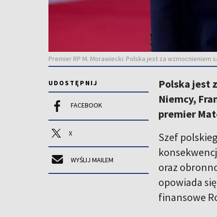
Premier RP M. Morawiecki: Polska jest za wzmocnieniem s
Polska jest 
UDOSTĘPNIJ
Niemcy, Fran
FACEBOOK
premier Mat
X
Szef polskie
konsekwencjom
WYŚLIJ MAILEM
oraz obronno
opowiada się 
finansowe Ros