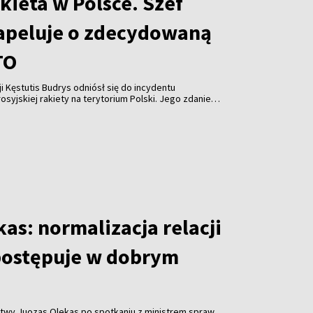
kieta w Polsce. Szef
apeluje o zdecydowaną
TO
i Kęstutis Budrys odniósł się do incydentu
syjskiej rakiety na terytorium Polski. Jego zdaniem
eć nie tylko spokojem, lecz także konkretnymi
becność wojskową na swojej wschodniej flance oraz
cze stanowisko wobec Rosji.
as: normalizacja relacji
postępuje w dobrym
twy Juozas Olekas po spotkaniu z ministrem spraw