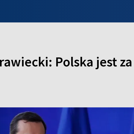
INFO WILNO
WILNO NA DZIEŃ DOBRY
PROGRAMY
ZGŁOŚ
rawiecki: Polska jest 