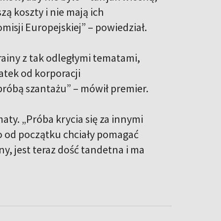
ą koszty i nie mają ich
isji Europejskiej” – powiedział.
ainy z tak odległymi tematami,
atek od korporacji
próbą szantażu” – mówił premier.
aty. „Próba krycia się za innymi
zo od początku chciały pomagać
y, jest teraz dość tandetna i ma