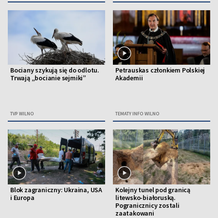
Bociany szykują się do odlotu.
Petrauskas członkiem Polskiej
Trwają „bocianie sejmiki”
Akademii
TVP WILNO
TEMATY INFO WILNO
Blok zagraniczny: Ukraina, USA
Kolejny tunel pod granicą
i Europa
litewsko-białoruską.
Pogranicznicy zostali
zaatakowani