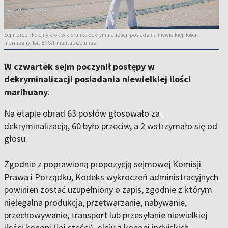
Sejm zrobił kolejny krok w kierunku dekryminalizacji posiadania niewielkiej ilości
marihuany, fot. BNS/Irmantas Gelūnas
W czwartek sejm poczynił postępy w
dekryminalizacji posiadania niewielkiej ilości
marihuany.
Na etapie obrad 63 posłów głosowało za
dekryminalizacją, 60 było przeciw, a 2 wstrzymało się od
głosu.
Zgodnie z poprawioną propozycją sejmowej Komisji
Prawa i Porządku, Kodeks wykroczeń administracyjnych
powinien zostać uzupełniony o zapis, zgodnie z którym
nielegalna produkcja, przetwarzanie, nabywanie,
przechowywanie, transport lub przesyłanie niewielkiej
ilości konopi (jej części), oleju z konopi indyjskich,