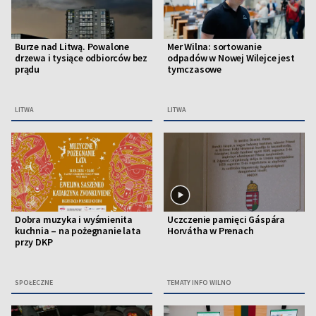
Burze nad Litwą. Powalone
Mer Wilna: sortowanie
drzewa i tysiące odbiorców bez
odpadów w Nowej Wilejce jest
prądu
tymczasowe
LITWA
LITWA
Dobra muzyka i wyśmienita
Uczczenie pamięci Gáspára
kuchnia – na pożegnanie lata
Horvátha w Prenach
przy DKP
SPOŁECZNE
TEMATY INFO WILNO