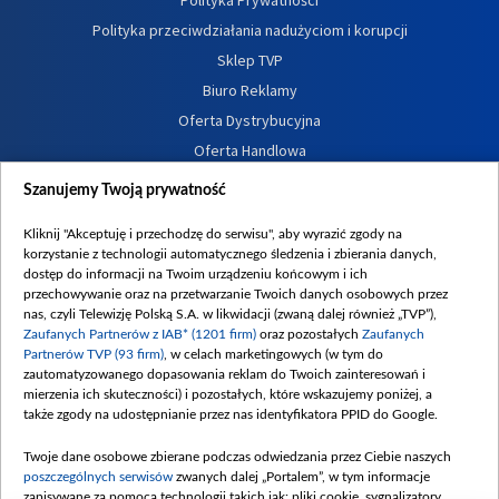
Polityka przeciwdziałania nadużyciom i korupcji
Sklep TVP
Biuro Reklamy
Oferta Dystrybucyjna
Oferta Handlowa
Dostępność
Szanujemy Twoją prywatność
Moje zgody
Kliknij "Akceptuję i przechodzę do serwisu", aby wyrazić zgody na
Procedura zgłoszeń wewnętrznych
korzystanie z technologii automatycznego śledzenia i zbierania danych,
dostęp do informacji na Twoim urządzeniu końcowym i ich
przechowywanie oraz na przetwarzanie Twoich danych osobowych przez
nas, czyli Telewizję Polską S.A. w likwidacji (zwaną dalej również „TVP”),
Zaufanych Partnerów z IAB* (1201 firm)
oraz pozostałych
Zaufanych
Partnerów TVP (93 firm)
, w celach marketingowych (w tym do
zautomatyzowanego dopasowania reklam do Twoich zainteresowań i
mierzenia ich skuteczności) i pozostałych, które wskazujemy poniżej, a
także zgody na udostępnianie przez nas identyfikatora PPID do Google.
Twoje dane osobowe zbierane podczas odwiedzania przez Ciebie naszych
poszczególnych serwisów
zwanych dalej „Portalem”, w tym informacje
zapisywane za pomocą technologii takich jak: pliki cookie, sygnalizatory