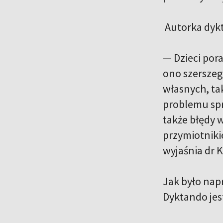
Autorka dykt
— Dzieci pora
ono szerszeg
własnych, ta
problemu spr
także błędy w
przymiotniki
wyjaśnia dr 
Jak było nap
Dyktando jes