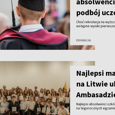
absolwenci 
podbój ucz
Choć rekrutacja na wyższe
wstępne wyniki pierwszej
absolwentów gimnazjów z
studiów na wymarzonych 
EDUKACJA
Najlepsi ma
na Litwie 
Ambasadzie
Najlepsi absolwenci szkół
na tegorocznych egzamin
uroczystości w Ambasadzi