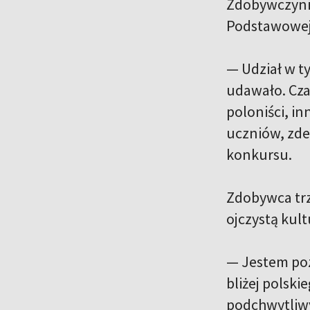
Zdobywczyni p
Podstawowej 
— Udział w t
udawało. Cza
poloniści, i
uczniów, zde
konkursu.
Zdobywca trz
ojczystą kult
— Jestem poz
bliżej polski
podchwytliw