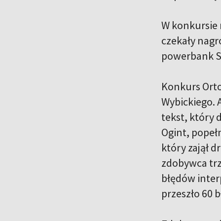
W konkursie 
czekały nagro
powerbank Sw
Konkurs Orto
Wybickiego. 
tekst, który
Ogint, popeł
który zajął d
zdobywca trz
błędów inter
przeszło 60 