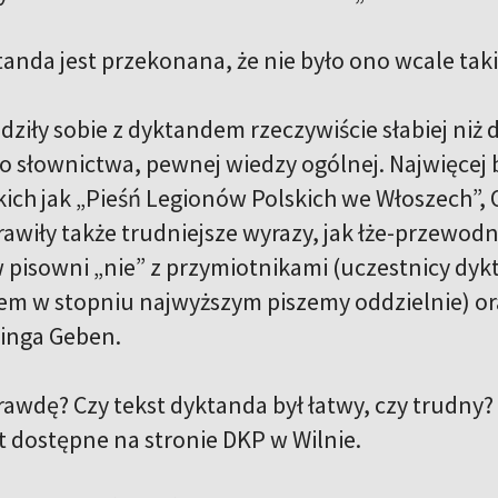
anda jest przekonana, że nie było ono wcale tak
dziły sobie z dyktandem rzeczywiście słabiej niż
o słownictwa, pewnej wiedzy ogólnej. Najwięcej
kich jak „Pieśń Legionów Polskich we Włoszech”,
awiły także trudniejsze wyrazy, jak łże-przewodn
 pisowni „nie” z przymiotnikami (uczestnicy dykt
em w stopniu najwyższym piszemy oddzielnie) or
Kinga Geben.
rawdę? Czy tekst dyktanda był łatwy, czy trudny
t dostępne na stronie DKP w Wilnie.