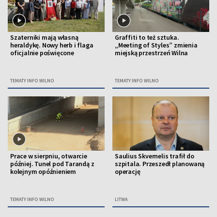
Szaterniki mają własną
Graffiti to też sztuka.
heraldykę. Nowy herb i flaga
„Meeting of Styles” zmienia
oficjalnie poświęcone
miejską przestrzeń Wilna
TEMATY INFO WILNO
TEMATY INFO WILNO
Prace w sierpniu, otwarcie
Saulius Skvernelis trafił do
później. Tunel pod Tarandą z
szpitala. Przeszedł planowaną
kolejnym opóźnieniem
operację
TEMATY INFO WILNO
LITWA