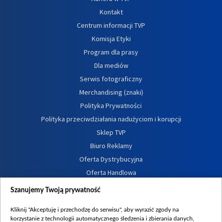
Kontakt
Centrum informacji TVP
Komisja Etyki
Program dla prasy
Dla mediów
Serwis fotograficzny
Merchandising (znaki)
Polityka Prywatności
Polityka przeciwdziałania nadużyciom i korupcji
Sklep TVP
Biuro Reklamy
Oferta Dystrybucyjna
Oferta Handlowa
Dostępność
Szanujemy Twoją prywatność
Moje zgody
Kliknij "Akceptuję i przechodzę do serwisu", aby wyrazić zgody na
Procedura zgłoszeń wewnętrznych
korzystanie z technologii automatycznego śledzenia i zbierania danych,