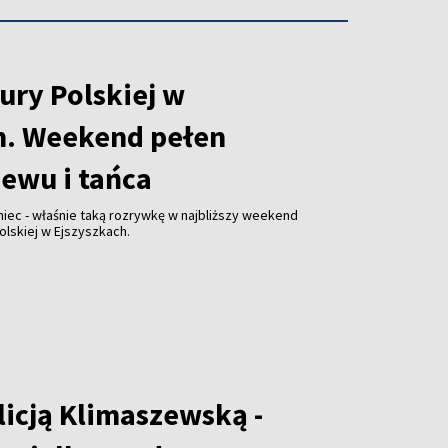
ury Polskiej w
h. Weekend pełen
iewu i tańca
niec - właśnie taką rozrywkę w najbliższy weekend
olskiej w Ejszyszkach.
licją Klimaszewską -