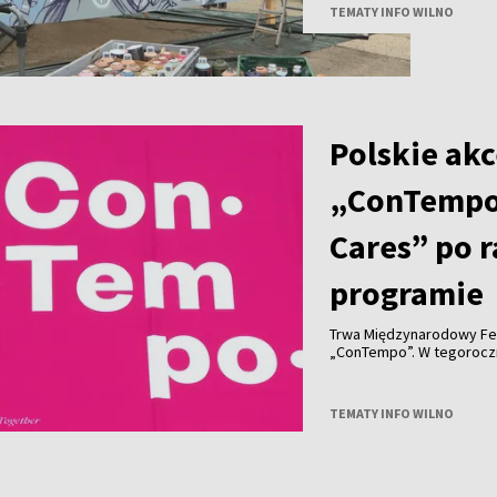
TEMATY INFO WILNO
Polskie akc
„ConTempo
Cares” po 
programie
Trwa Międzynarodowy Fe
„ConTempo”. W tegorocznym programie nie zabrakło również polskich
akcentów. Po raz pierwsz
Agnieszką Brzezińską i 
„Who Cares”.
TEMATY INFO WILNO