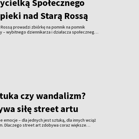
ycielką Społecznego
pieki nad Starą Rossą
ą Rossą prowadzi zbiórkę na pomnik na pomnik
y – wybitnego dziennikarza i działacza społecznego.
ałożycielem Związku Polaków na Litwie, prezesem
ta Wilna ZPL, współzałożyciel Społecznego Komitetu
 Cmentarzem Bernardyńskim, Polskiej Sekcji
ej Wspólnocie Więźniów Politycznych i Zesłańców,
ika Adama Mickiewicza w Wilnie. Koszty realizacja
ro. Odsłonięcie inicjatorzy planują w listopadzie.
 wywiad z Alicją Klimaszewską, współzałożycielką i
cznego Komitetu Opieki nad Starą Rossą.
sztuka czy wandalizm?
wa siłę street artu
jne emocje – dla jednych jest sztuką, dla innych wciąż
em. Dlaczego street art zdobywa coraz większe
i jakie znaczenie ma festiwal „Meeting of Styles” dla