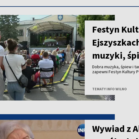
Festyn Kult
Ejszyszkac
muzyki, śp
Dobra muzyka, śpiew i ta
zapewni Festyn Kultury P
TEMATY INFO WILNO
Wywiad z A