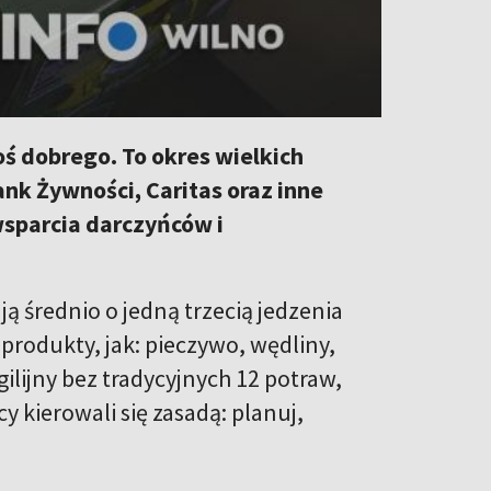
oś dobrego. To okres wielkich
ank Żywności, Caritas oraz inne
wsparcia darczyńców i
ą średnio o jedną trzecią jedzenia
 produkty, jak: pieczywo, wędliny,
ilijny bez tradycyjnych 12 potraw,
 kierowali się zasadą: planuj,