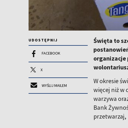
Święta to sz
UDOSTĘPNIJ
postanowień 
FACEBOOK
organizacje
wolontarius
X
W okresie św
WYŚLIJ MAILEM
więcej niż w 
warzywa oraz 
Bank Żywnośc
przetwarzaj, 