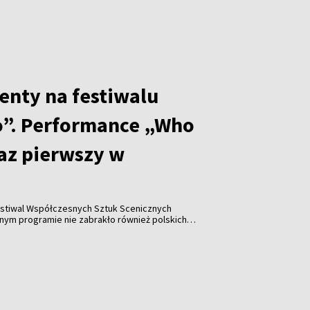
enty na festiwalu
”. Performance „Who
raz pierwszy w
stiwal Współczesnych Sztuk Scenicznych
y w historii wydarzenia pojawiła się współpraca z
Katarzyną Leszek, które zaprezentowały performance