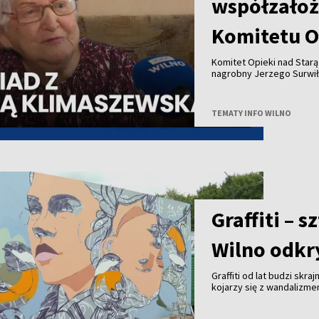
współzałoż
Komitetu O
Komitet Opieki nad Star
nagrobny Jerzego Surwił
Jeży Surwiło był współz
Zarządu Miejskiego mias
Opieki nad Starą Rossą i
TEMATY INFO WILNO
Zesłańców przy Wileński
patronował budowie pomn
projektu to 25 tysięcy eu
Uwadze państwa polecamy
pierwszą prezeską Społe
Graffiti – 
Wilno odkry
Graffiti od lat budzi skra
kojarzy się z wandalizm
uznanie na całym świecie 
Wilna?