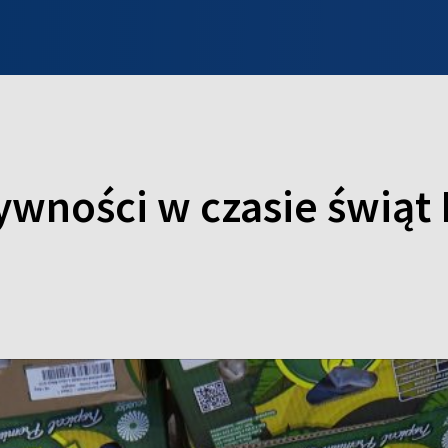
INFO WILNO
WILNO NA DZIEŃ DOBRY
PROGRAMY
ZGŁOŚ
ywności w czasie świąt