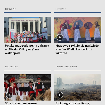
TVP WILNO
LIFESTYLE
Polska przygoda pełna zabawy
Mrągowo szykuje się na święto
– „Młodzi Odkrywcy” na
Kresów. Wielki koncert już
wakacjach
wkrótce
SPOŁECZNE
TEMATY INFO WILNO
35 lat razem na scenie.
Blok zagraniczny: Rosja,