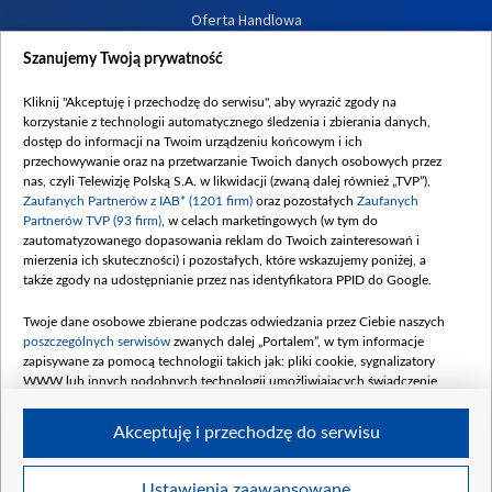
Oferta Handlowa
Dostępność
Szanujemy Twoją prywatność
Moje zgody
Kliknij "Akceptuję i przechodzę do serwisu", aby wyrazić zgody na
Procedura zgłoszeń wewnętrznych
korzystanie z technologii automatycznego śledzenia i zbierania danych,
dostęp do informacji na Twoim urządzeniu końcowym i ich
przechowywanie oraz na przetwarzanie Twoich danych osobowych przez
nas, czyli Telewizję Polską S.A. w likwidacji (zwaną dalej również „TVP”),
Zaufanych Partnerów z IAB* (1201 firm)
oraz pozostałych
Zaufanych
Partnerów TVP (93 firm)
, w celach marketingowych (w tym do
zautomatyzowanego dopasowania reklam do Twoich zainteresowań i
mierzenia ich skuteczności) i pozostałych, które wskazujemy poniżej, a
także zgody na udostępnianie przez nas identyfikatora PPID do Google.
Twoje dane osobowe zbierane podczas odwiedzania przez Ciebie naszych
poszczególnych serwisów
zwanych dalej „Portalem”, w tym informacje
zapisywane za pomocą technologii takich jak: pliki cookie, sygnalizatory
WWW lub innych podobnych technologii umożliwiających świadczenie
dopasowanych i bezpiecznych usług, personalizację treści oraz reklam,
udostępnianie funkcji mediów społecznościowych oraz analizowanie ruchu
Akceptuję i przechodzę do serwisu
w Internecie.
Twoje dane osobowe zbierane podczas odwiedzania przez Ciebie
Ustawienia zaawansowane