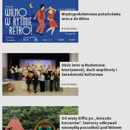
Międzypokoleniowa potańcówka
wraca do Wilna
ROZRYWKA
Obóz letni w Rudominie:
kreatywność, duch wspólnoty i
świadomość kulturowa
ROZRYWKA
Od wieży Eiffla po „Gniazdo
bocianów”. Seniorzy odkrywali
niezwykłą posiadłość pod Wilnem