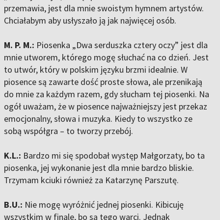
przemawia, jest dla mnie swoistym hymnem artystów.
Chciałabym aby usłyszało ją jak najwięcej osób.
M. P. M.:
Piosenka „Dwa serduszka cztery oczy” jest dla
mnie utworem, którego mogę słuchać na co dzień. Jest
to utwór, który w polskim języku brzmi idealnie. W
piosence są zawarte dość proste słowa, ale przenikają
do mnie za każdym razem, gdy słucham tej piosenki. Na
ogół uważam, że w piosence najważniejszy jest przekaz
emocjonalny, słowa i muzyka. Kiedy to wszystko ze
sobą współgra – to tworzy przebój.
K.L.:
Bardzo mi się spodobał występ Małgorzaty, bo ta
piosenka, jej wykonanie jest dla mnie bardzo bliskie.
Trzymam kciuki również za Katarzynę Parszutę.
B.U.:
Nie mogę wyróżnić jednej piosenki. Kibicuję
wszystkim w finale, bo są tego warci. Jednak