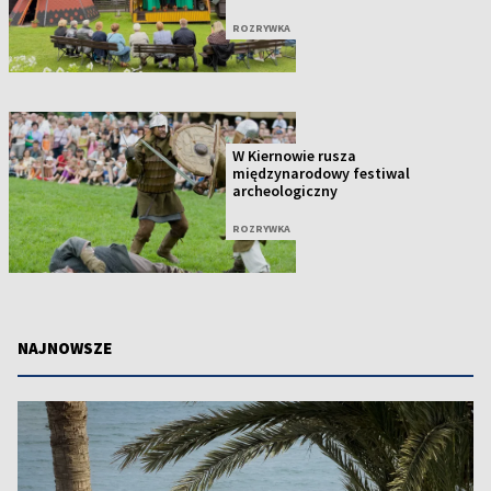
ROZRYWKA
W Kiernowie rusza
międzynarodowy festiwal
archeologiczny
ROZRYWKA
NAJNOWSZE