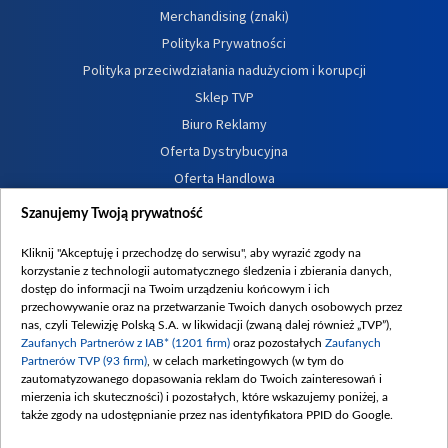
Merchandising (znaki)
Polityka Prywatności
Polityka przeciwdziałania nadużyciom i korupcji
Sklep TVP
Biuro Reklamy
Oferta Dystrybucyjna
Oferta Handlowa
Dostępność
Szanujemy Twoją prywatność
Moje zgody
Kliknij "Akceptuję i przechodzę do serwisu", aby wyrazić zgody na
Procedura zgłoszeń wewnętrznych
korzystanie z technologii automatycznego śledzenia i zbierania danych,
dostęp do informacji na Twoim urządzeniu końcowym i ich
przechowywanie oraz na przetwarzanie Twoich danych osobowych przez
nas, czyli Telewizję Polską S.A. w likwidacji (zwaną dalej również „TVP”),
Zaufanych Partnerów z IAB* (1201 firm)
oraz pozostałych
Zaufanych
Partnerów TVP (93 firm)
, w celach marketingowych (w tym do
zautomatyzowanego dopasowania reklam do Twoich zainteresowań i
mierzenia ich skuteczności) i pozostałych, które wskazujemy poniżej, a
także zgody na udostępnianie przez nas identyfikatora PPID do Google.