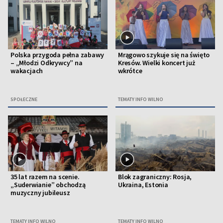
Polska przygoda pełna zabawy
Mrągowo szykuje się na święto
– „Młodzi Odkrywcy” na
Kresów. Wielki koncert już
wakacjach
wkrótce
SPOŁECZNE
TEMATY INFO WILNO
35 lat razem na scenie.
Blok zagraniczny: Rosja,
„Suderwianie” obchodzą
Ukraina, Estonia
muzyczny jubileusz
TEMATY INFO WILNO
TEMATY INFO WILNO