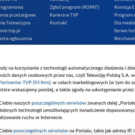
Programowa
Zgłoś program (ROPAT)
Komisja E
enia przetargowe
Kariera w TVP
Program d
ia Telewizyjna
Kontakt
Dla medi
min tvp.pl
Serwis fo
zeta ogłoszenia
Merchandi
acje o nadawcy
Polityka 
Polityka 
nadużycio
gody na korzystanie z technologii automatycznego śledzenia i zb
ch danych osobowych przez nas, czyli Telewizję Polską S.A. w 
Partnerów TVP (93 firm)
, w celach marketingowych (w tym do 
 które wskazujemy poniżej, a także zgody na udostępnianie przez
Ciebie naszych
poszczególnych serwisów
zwanych dalej „Portal
dobnych technologii umożliwiających świadczenie dopasowanych i
lizowanie ruchu w Internecie.
Ciebie
poszczególnych serwisów
na Portalu, takie jak adresy IP