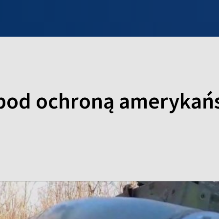
INFO WILNO
WILNO NA DZIEŃ DOBRY
PROGRAMY
ZGŁOŚ
 pod ochroną amerykań