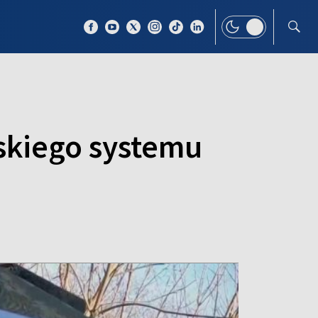
 TEMAT
WIĘCEJ
skiego systemu