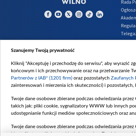
Rada 
Ogłosz
Akadem
Regula
Telega
Inform
Szanujemy Twoją prywatność
Kliknij "Akceptuję i przechodzę do serwisu", aby wyrazić z
końcowym i ich przechowywanie oraz na przetwarzanie Twoi
Partnerów z IAB* (1201 firm)
oraz pozostałych
Zaufanych 
zainteresowań i mierzenia ich skuteczności) i pozostałych,
Twoje dane osobowe zbierane podczas odwiedzania przez 
takich jak: pliki cookie, sygnalizatory WWW lub innych po
udostępnianie funkcji mediów społecznościowych oraz ana
Twoje dane osobowe zbierane podczas odwiedzania przez 
identyfikatory plików cookie, informacje o Twoich wyszuk