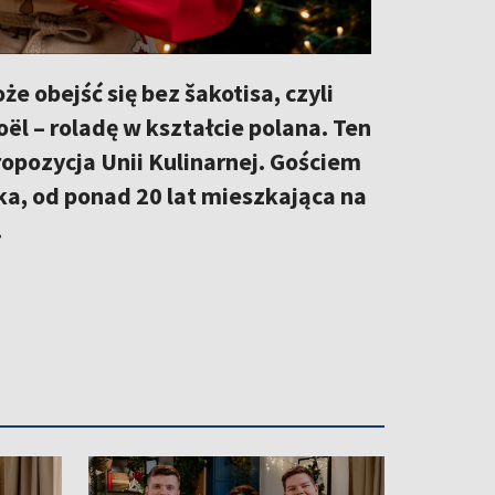
e obejść się bez šakotisa, czyli
ël – roladę w kształcie polana. Ten
ropozycja Unii Kulinarnej. Gościem
a, od ponad 20 lat mieszkająca na
.