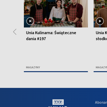
◀
Unia Kulinarna: Świąteczne
Unia K
dania #197
słodk
MAGAZYNY
MAGAZY
Abona