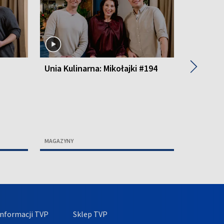
▶
Unia Kulinarna: Mikołajki #194
Unia Kul
MAGAZYNY
MAGAZYNY
nformacji TVP
Sklep TVP