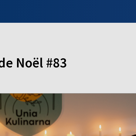
INFO WILNO
WILNO NA DZIEŃ DOBRY
PROGRAMY
ZGŁOŚ
de Noël #83