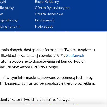
tyki
Biuro Reklamy
la prasy
Oferta Dystrybucyjna
ów
Oferta Handlowa
tograficzny
Dostępność
sing (znaki)
Moje zgody
Prywatności
Procedura zgłoszeń
wewnętrznych
przeciwdziałania
m i korupcji
ierania danych, dostęp do informacji na Twoim urządzeniu
likwidacji (zwaną dalej również „TVP”),
Zaufanych
zautomatyzowanego dopasowania reklam do Twoich
 nas identyfikatora PPID do Google.
em”, w tym informacje zapisywane za pomocą technologii
 bezpiecznych usług, personalizację treści oraz reklam,
, identyfikatory Twoich urządzeń końcowych i
twarzane przez TVP,
Zaufanych Partnerów z IAB
oraz