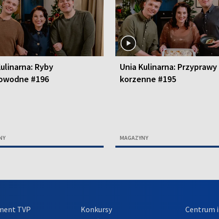
ulinarna: Ryby
Unia Kulinarna: Przyprawy
owodne #196
korzenne #195
NY
MAGAZYNY
ment TVP
Konkursy
Centrum i