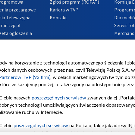
Programowa
Zgłoś program (ROPAT)
Komisja E
enia przetargowe
Kariera w TVP
Program d
ia Telewizyjna
Kontakt
Dla medi
min tvp.pl
Serwis fo
zeta ogłoszenia
Merchandi
acje o nadawcy
Polityka 
Polityka 
nadużycio
gody na korzystanie z technologii automatycznego śledzenia i zb
ch danych osobowych przez nas, czyli Telewizję Polską S.A. w 
Partnerów TVP (93 firm)
, w celach marketingowych (w tym do 
 które wskazujemy poniżej, a także zgody na udostępnianie przez
Ciebie naszych
poszczególnych serwisów
zwanych dalej „Portal
dobnych technologii umożliwiających świadczenie dopasowanych i
lizowanie ruchu w Internecie.
Ciebie
poszczególnych serwisów
na Portalu, takie jak adresy IP
iwaniach w serwisach Portalu czy historia odwiedzin będą prze