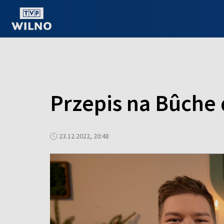
OGLĄDAJ ONLINE
Przepis na Bûche 
23.12.2022, 20:48