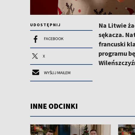
Na Litwie ża
UDOSTĘPNIJ
sękacza. Nat
FACEBOOK
francuski kl
programu bę
X
Wileńszczyźn
WYŚLIJ MAILEM
INNE ODCINKI