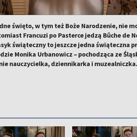
dne święto, w tym też Boże Narodzenie, nie moż
omiast Francuzi po Pasterce jedzą Bûche de No
asyk świąteczny to jeszcze jedna świąteczna p
dzie Monika Urbanowicz – pochodząca ze Śląsk
ie nauczycielka, dziennikarka i muzealniczka