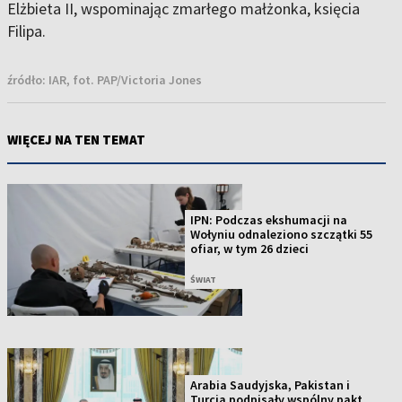
Elżbieta II, wspominając zmarłego małżonka, księcia
Filipa.
źródło:
IAR, fot. PAP/Victoria Jones
WIĘCEJ NA TEN TEMAT
IPN: Podczas ekshumacji na
Wołyniu odnaleziono szczątki 55
ofiar, w tym 26 dzieci
ŚWIAT
Arabia Saudyjska, Pakistan i
Turcja podpisały wspólny pakt