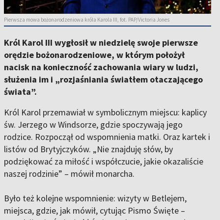
Pierwsza mowa bożonarodzeniowa króla Karola III, fot. PAP/Victoria Jones
Król Karol III wygłosił w niedzielę swoje pierwsze
orędzie bożonarodzeniowe, w którym położył
nacisk na konieczność zachowania wiary w ludzi,
służenia im i „rozjaśniania światłem otaczającego
świata”.
Król Karol przemawiał w symbolicznym miejscu: kaplicy
św. Jerzego w Windsorze, gdzie spoczywają jego
rodzice. Rozpoczął od wspomnienia matki. Oraz kartek i
listów od Brytyjczyków. „Nie znajduję słów, by
podziękować za miłość i współczucie, jakie okazaliście
naszej rodzinie” – mówił monarcha.
Było też kolejne wspomnienie: wizyty w Betlejem,
miejsca, gdzie, jak mówił, cytując Pismo Święte –