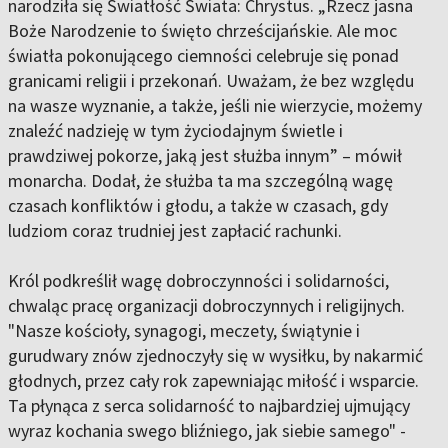
narodziła się Światłość Świata: Chrystus. „Rzecz jasna
Boże Narodzenie to święto chrześcijańskie. Ale moc
światła pokonującego ciemności celebruje się ponad
granicami religii i przekonań. Uważam, że bez względu
na wasze wyznanie, a także, jeśli nie wierzycie, możemy
znaleźć nadzieję w tym życiodajnym świetle i
prawdziwej pokorze, jaką jest służba innym” – mówił
monarcha. Dodał, że służba ta ma szczególną wagę
czasach konfliktów i głodu, a także w czasach, gdy
ludziom coraz trudniej jest zapłacić rachunki.
Król podkreślił wagę dobroczynności i solidarności,
chwaląc pracę organizacji dobroczynnych i religijnych.
"Nasze kościoły, synagogi, meczety, świątynie i
gurudwary znów zjednoczyły się w wysiłku, by nakarmić
głodnych, przez cały rok zapewniając miłość i wsparcie.
Ta płynąca z serca solidarność to najbardziej ujmujący
wyraz kochania swego bliźniego, jak siebie samego" -