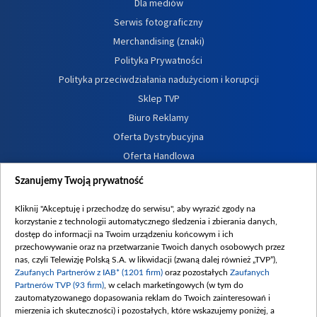
Dla mediów
Serwis fotograficzny
Merchandising (znaki)
Polityka Prywatności
Polityka przeciwdziałania nadużyciom i korupcji
Sklep TVP
Biuro Reklamy
Oferta Dystrybucyjna
Oferta Handlowa
Dostępność
Szanujemy Twoją prywatność
Moje zgody
Kliknij "Akceptuję i przechodzę do serwisu", aby wyrazić zgody na
Procedura zgłoszeń wewnętrznych
korzystanie z technologii automatycznego śledzenia i zbierania danych,
dostęp do informacji na Twoim urządzeniu końcowym i ich
przechowywanie oraz na przetwarzanie Twoich danych osobowych przez
nas, czyli Telewizję Polską S.A. w likwidacji (zwaną dalej również „TVP”),
Zaufanych Partnerów z IAB* (1201 firm)
oraz pozostałych
Zaufanych
Partnerów TVP (93 firm)
, w celach marketingowych (w tym do
zautomatyzowanego dopasowania reklam do Twoich zainteresowań i
mierzenia ich skuteczności) i pozostałych, które wskazujemy poniżej, a