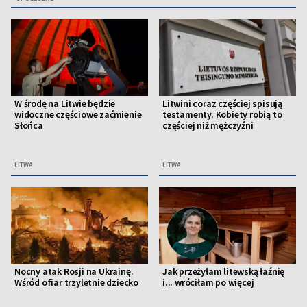
W środę na Litwie będzie
Litwini coraz częściej spisują
widoczne częściowe zaćmienie
testamenty. Kobiety robią to
Słońca
częściej niż mężczyźni
LITWA
LITWA
Nocny atak Rosji na Ukrainę.
Jak przeżyłam litewską łaźnię
Wśród ofiar trzyletnie dziecko
i... wróciłam po więcej