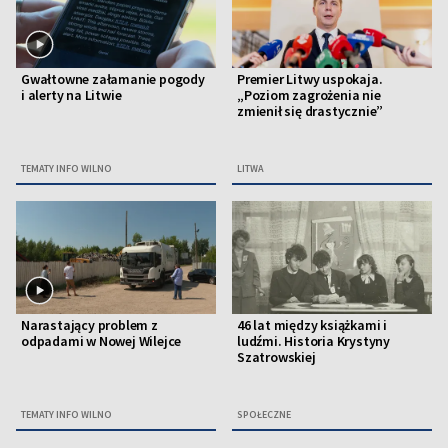
Gwałtowne załamanie pogody
Premier Litwy uspokaja.
i alerty na Litwie
„Poziom zagrożenia nie
zmienił się drastycznie”
TEMATY INFO WILNO
LITWA
Narastający problem z
46 lat między książkami i
odpadami w Nowej Wilejce
ludźmi. Historia Krystyny
Szatrowskiej
TEMATY INFO WILNO
SPOŁECZNE