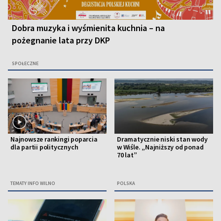
Dobra muzyka i wyśmienita kuchnia – na
pożegnanie lata przy DKP
SPOŁECZNE
Najnowsze rankingi poparcia
Dramatycznie niski stan wody
dla partii politycznych
w Wiśle. „Najniższy od ponad
70 lat”
TEMATY INFO WILNO
POLSKA