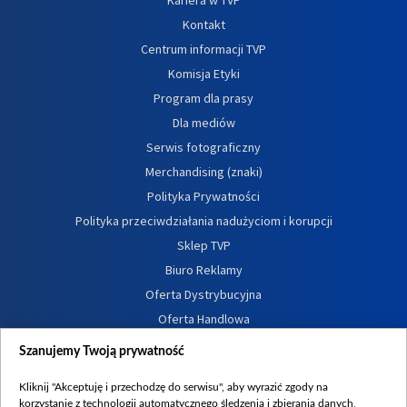
Kontakt
Centrum informacji TVP
Komisja Etyki
Program dla prasy
Dla mediów
Serwis fotograficzny
Merchandising (znaki)
Polityka Prywatności
Polityka przeciwdziałania nadużyciom i korupcji
Sklep TVP
Biuro Reklamy
Oferta Dystrybucyjna
Oferta Handlowa
Dostępność
Szanujemy Twoją prywatność
Moje zgody
Kliknij "Akceptuję i przechodzę do serwisu", aby wyrazić zgody na
Procedura zgłoszeń wewnętrznych
korzystanie z technologii automatycznego śledzenia i zbierania danych,