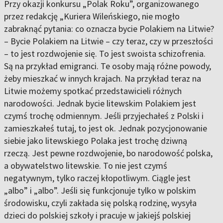
Przy okazji konkursu „Polak Roku”, organizowanego
przez redakcję „Kuriera Wileńskiego, nie mogło
zabraknąć pytania: co oznacza bycie Polakiem na Litwie?
– Bycie Polakiem na Litwie – czy teraz, czy w przeszłości
– to jest rozdwojenie się. To jest swoista schizofrenia.
Są na przykład emigranci. Te osoby mają różne powody,
żeby mieszkać w innych krajach. Na przykład teraz na
Litwie możemy spotkać przedstawicieli różnych
narodowości. Jednak bycie litewskim Polakiem jest
czymś trochę odmiennym. Jeśli przyjechałeś z Polski i
zamieszkałeś tutaj, to jest ok. Jednak pozycjonowanie
siebie jako litewskiego Polaka jest trochę dziwną
rzeczą. Jest pewne rozdwojenie, bo narodowość polska,
a obywatelstwo litewskie. To nie jest czymś
negatywnym, tylko raczej kłopotliwym. Ciągle jest
„albo” i „albo”. Jeśli się funkcjonuje tylko w polskim
środowisku, czyli zakłada się polską rodzinę, wysyła
dzieci do polskiej szkoły i pracuje w jakiejś polskiej