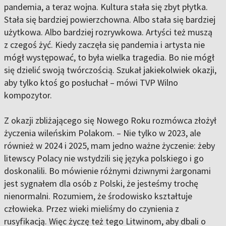
pandemia, a teraz wojna. Kultura stała się zbyt płytka.
Stała się bardziej powierzchowna. Albo stała się bardziej
użytkowa. Albo bardziej rozrywkowa. Artyści też muszą
z czegoś żyć. Kiedy zaczęła się pandemia i artysta nie
mógł występować, to była wielka tragedia. Bo nie mógł
się dzielić swoją twórczością. Szukał jakiekolwiek okazji,
aby tylko ktoś go posłuchał – mówi TVP Wilno
kompozytor.
Z okazji zbliżającego się Nowego Roku rozmówca złożył
życzenia wileńskim Polakom. – Nie tylko w 2023, ale
również w 2024 i 2025, mam jedno ważne życzenie: żeby
litewscy Polacy nie wstydzili się języka polskiego i go
doskonalili. Bo mówienie różnymi dziwnymi żargonami
jest sygnałem dla osób z Polski, że jesteśmy trochę
nienormalni. Rozumiem, że środowisko kształtuje
człowieka. Przez wieki mieliśmy do czynienia z
rusyfikacją. Więc życzę też tego Litwinom, aby dbali o