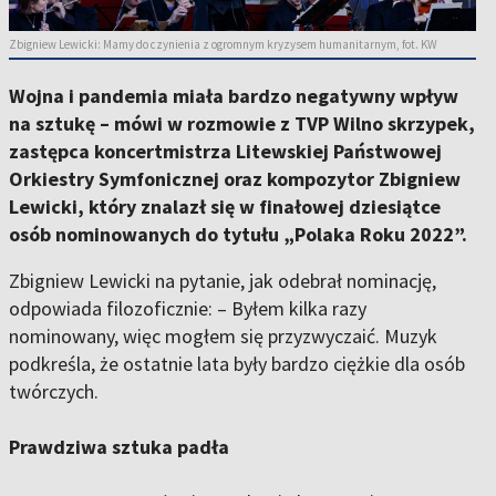
Zbigniew Lewicki: Mamy do czynienia z ogromnym kryzysem humanitarnym, fot. KW
Wojna i pandemia miała bardzo negatywny wpływ
na sztukę – mówi w rozmowie z TVP Wilno skrzypek,
zastępca koncertmistrza Litewskiej Państwowej
Orkiestry Symfonicznej oraz kompozytor Zbigniew
Lewicki, który znalazł się w finałowej dziesiątce
osób nominowanych do tytułu „Polaka Roku 2022”.
Zbigniew Lewicki na pytanie, jak odebrał nominację,
odpowiada filozoficznie: – Byłem kilka razy
nominowany, więc mogłem się przyzwyczaić. Muzyk
podkreśla, że ostatnie lata były bardzo ciężkie dla osób
twórczych.
Prawdziwa sztuka padła