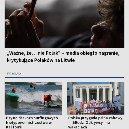
„Ważne, że… nie Polak” – media obiegło nagranie,
krytykujące Polaków na Litwie
TVP WILNO
Psy na deskach surfingowych.
Polska przygoda pełna zabawy
Nietypowe mistrzostwa w
– „Młodzi Odkrywcy” na
Kalifornii
wakacjach