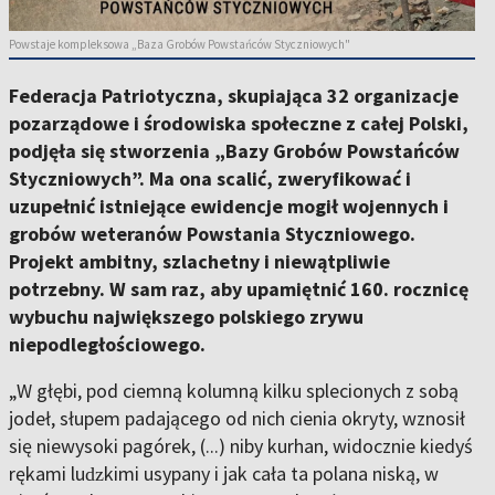
Powstaje kompleksowa „Baza Grobów Powstańców Styczniowych"
Federacja Patriotyczna, skupiająca 32 organizacje
pozarządowe i środowiska społeczne z całej Polski,
podjęła się stworzenia „Bazy Grobów Powstańców
Styczniowych”. Ma ona scalić, zweryfikować i
uzupełnić istniejące ewidencje mogił wojennych i
grobów weteranów Powstania Styczniowego.
Projekt ambitny, szlachetny i niewątpliwie
potrzebny. W sam raz, aby upamiętnić 160. rocznicę
wybuchu największego polskiego zrywu
niepodległościowego.
„W głębi, pod ciemną kolumną kilku splecionych z sobą
jodeł, słupem padającego od nich cienia okryty, wznosił
się niewysoki pagórek, (...) niby kurhan, widocznie kiedyś
rękami luǳkimi usypany i jak cała ta polana niską, w