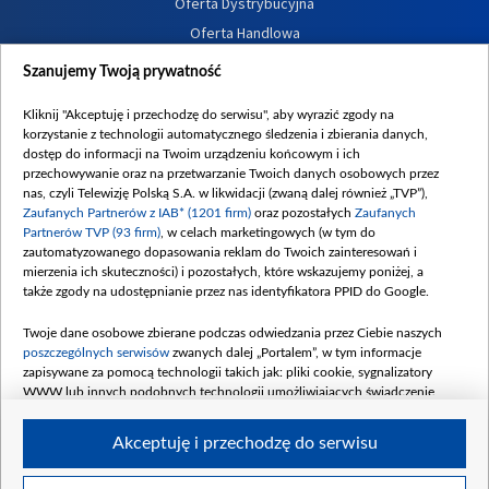
Oferta Dystrybucyjna
Oferta Handlowa
Dostępność
Szanujemy Twoją prywatność
Moje zgody
Kliknij "Akceptuję i przechodzę do serwisu", aby wyrazić zgody na
Procedura zgłoszeń wewnętrznych
korzystanie z technologii automatycznego śledzenia i zbierania danych,
dostęp do informacji na Twoim urządzeniu końcowym i ich
przechowywanie oraz na przetwarzanie Twoich danych osobowych przez
nas, czyli Telewizję Polską S.A. w likwidacji (zwaną dalej również „TVP”),
Zaufanych Partnerów z IAB* (1201 firm)
oraz pozostałych
Zaufanych
Partnerów TVP (93 firm)
, w celach marketingowych (w tym do
zautomatyzowanego dopasowania reklam do Twoich zainteresowań i
mierzenia ich skuteczności) i pozostałych, które wskazujemy poniżej, a
także zgody na udostępnianie przez nas identyfikatora PPID do Google.
Twoje dane osobowe zbierane podczas odwiedzania przez Ciebie naszych
poszczególnych serwisów
zwanych dalej „Portalem”, w tym informacje
zapisywane za pomocą technologii takich jak: pliki cookie, sygnalizatory
WWW lub innych podobnych technologii umożliwiających świadczenie
dopasowanych i bezpiecznych usług, personalizację treści oraz reklam,
udostępnianie funkcji mediów społecznościowych oraz analizowanie ruchu
Akceptuję i przechodzę do serwisu
w Internecie.