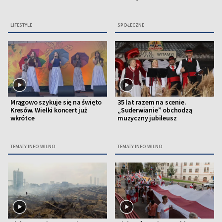
LIFESTYLE
SPOŁECZNE
Mrągowo szykuje się na święto
35 lat razem na scenie.
Kresów. Wielki koncert już
„Suderwianie” obchodzą
wkrótce
muzyczny jubileusz
TEMATY INFO WILNO
TEMATY INFO WILNO