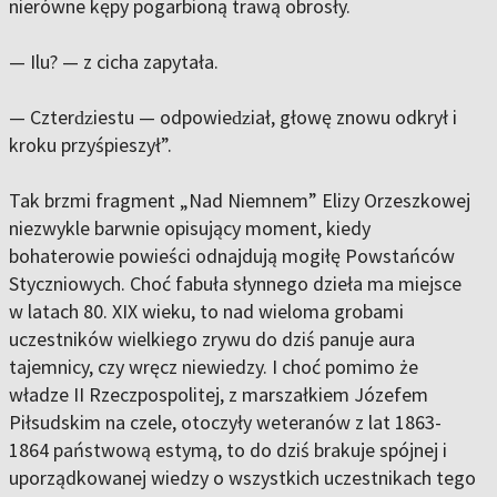
nierówne kępy pogarbioną trawą obrosły.
— Ilu? — z cicha zapytała.
— Czterǳiestu — odpowieǳiał, głowę znowu odkrył i
kroku przyśpieszył”.
Tak brzmi fragment „Nad Niemnem” Elizy Orzeszkowej
niezwykle barwnie opisujący moment, kiedy
bohaterowie powieści odnajdują mogiłę Powstańców
Styczniowych. Choć fabuła słynnego dzieła ma miejsce
w latach 80. XIX wieku, to nad wieloma grobami
uczestników wielkiego zrywu do dziś panuje aura
tajemnicy, czy wręcz niewiedzy. I choć pomimo że
władze II Rzeczpospolitej, z marszałkiem Józefem
Piłsudskim na czele, otoczyły weteranów z lat 1863-
1864 państwową estymą, to do dziś brakuje spójnej i
uporządkowanej wiedzy o wszystkich uczestnikach tego