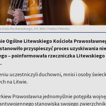
archatu Moskiewskiego, fot. BNS/ Paulius Peleckis
e Ogólne Litewskiego Kościoła Prawosławnego
ostanowiło przyspieszyć proces uzyskiwania ni
go – poinformowała rzeczniczka Litewskiego
.
iu uczestniczyli duchowni, mnisi i osoby świecki
h na Litwie.
rkiew Prawosławna jednomyślnie potępiła wojnę Ro
 antywojennego stanowiska swojego zwierzchnika