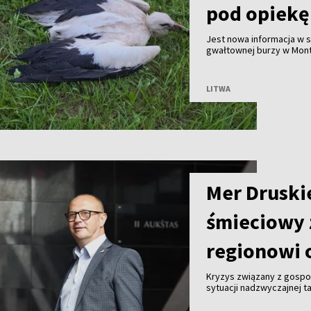
pod opiekę
Jest nowa informacja w
gwałtownej burzy w Mont
mieszkaniec miejscowośc
służby przyjechały na mi
LITWA
Mer Druski
śmieciowy 
regionowi 
Kryzys związany z gosp
sytuacji nadzwyczajnej ta
Malinauskas alarmuje, że
Kogeneracyjna nie przyjm