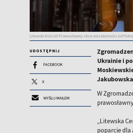
Litewski Kościół Prawosławny chce niezależności od Patri
Zgromadzeni
UDOSTĘPNIJ
Ukrainie i p
FACEBOOK
Moskiewskie
Jakubowska
X
W Zgromadzen
WYŚLIJ MAILEM
prawosławnyc
„Litewska Ce
poparcie dla