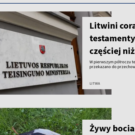
Litwini cor
testamenty.
częściej ni
W pierwszym półroczu te
przekazano do przechowa
znacznie więcej niż mężc
Litwy.
LITWA
Żywy bocian