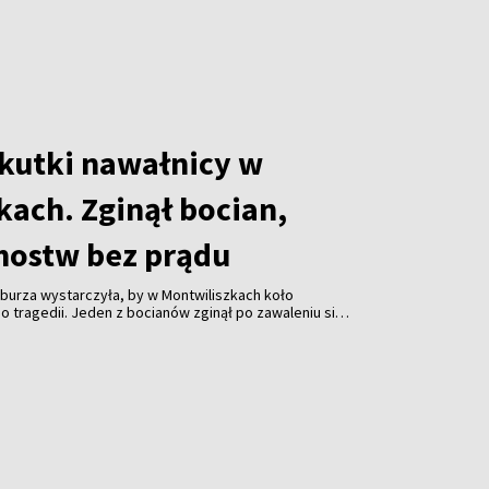
skutki nawałnicy w
kach. Zginął bocian,
mostw bez prądu
burza wystarczyła, by w Montwiliszkach koło
 tragedii. Jeden z bocianów zginął po zawaleniu się
azda. Gwałtowne nawałnice, które przeszły nad Litwą,
 odbiorców i spowodowały liczne zniszczenia.