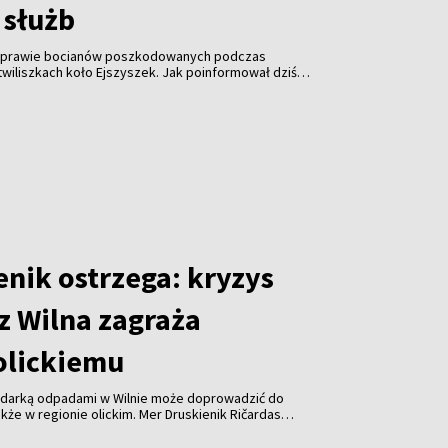
 służb
 sprawie bocianów poszkodowanych podczas
wiliszkach koło Ejszyszek. Jak poinformował dziś
i pan Krzysztof Gotowiecki, wczoraj wieczorem
ejsce i zabrały żywego, rannego bociana.
enik ostrzega: kryzys
z Wilna zagraża
olickiemu
odarką odpadami w Wilnie może doprowadzić do
kże w regionie olickim. Mer Druskienik Ričardas
 od początku sierpnia Wileńska Elektrociepłownia
uje już do spalania odpadów z tego regionu.