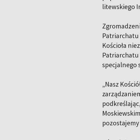
litewskiego 
Zgromadzenie
Patriarchat
Kościoła nie
Patriarchatu
specjalnego 
„Nasz Kościół
zarządzaniem
podkreślając
Moskiewskim,
pozostajemy 