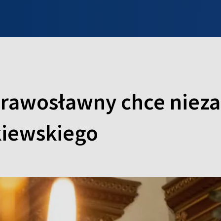
INFO WILNO
WILNO NA DZIEŃ DOBRY
PROGRAMY
ZGŁOŚ
Prawosławny chce nieza
kiewskiego