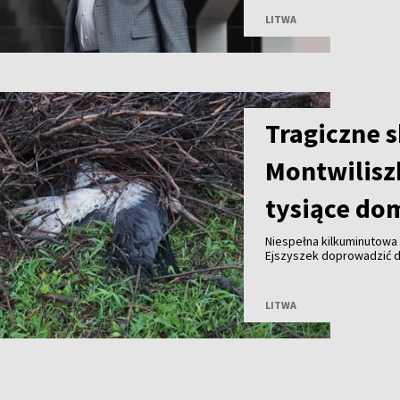
LITWA
Tragiczne 
Montwilisz
tysiące do
Niespełna kilkuminutowa 
Ejszyszek doprowadzić do
części wieloletniego gni
pozbawiły prądu tysiące
LITWA