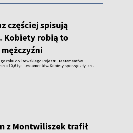
az częściej spisują
 Kobiety robią to
ż mężczyźni
go roku do litewskiego Rejestru Testamentów
nia 10,6 tys. testamentów. Kobiety sporządziły ich
zyźni – wynika z danych Ministerstwa Sprawiedliwości
 z Montwiliszek trafił