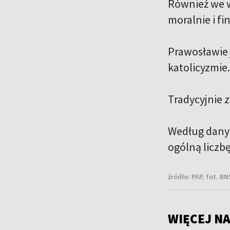
Również we w
moralnie i fi
Prawosławie 
katolicyzmie
Tradycyjnie z
Według danyc
ogólną liczbę
źródło:
PAP, fot. BN
WIĘCEJ NA