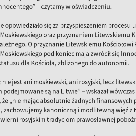
Innocentego” – czytamy w oświadczeniu.
 opowiedziało się za przyspieszeniem procesu u
u Moskiewskiego oraz przyznaniem Litewskiemu 
zależnego. O przyznanie Litewskiemu Kościołow
 Moskiewskiego pod koniec maja zwrócił się Inno
statusu dla Kościoła, zbliżonego do autonomii.
 nie jest ani moskiewski, ani rosyjski, lecz litews
 podejmowane są na Litwie” – wskazał wówczas me
, że „nie mając absolutnie żadnych finansowych 
 zachowujemy kanoniczną i modlitewną więź z K
wierni rosyjskim tradycjom prawosławnej pobożn