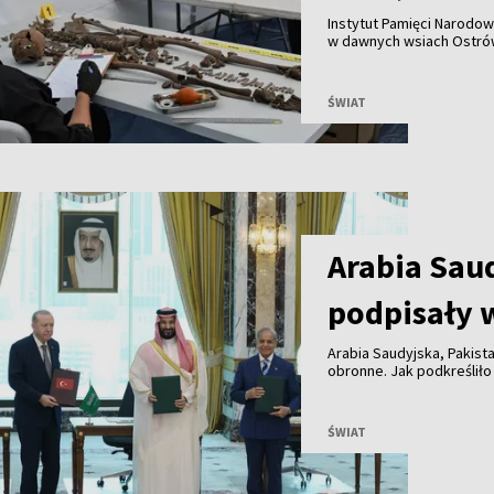
Instytut Pamięci Narodo
w dawnych wsiach Ostrów
szczątki 55 osób, w tym 
Uroczysty pochówek ofia
ŚWIAT
Arabia Saud
podpisały 
Arabia Saudyjska, Pakist
obronne. Jak podkreśliło
umowa ma zacieśnić wspó
wymierzona przeciwko ż
ŚWIAT