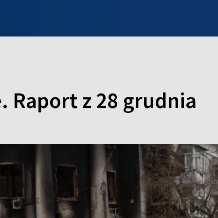
INFO WILNO
WILNO NA DZIEŃ DOBRY
PROGRAMY
ZGŁOŚ
. Raport z 28 grudnia