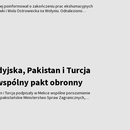
wej poinformował o zakończeniu prac ekshumacyjnych
ki i Wola Ostrowiecka na Wołyniu. Odnaleziono
26 dzieci, a także ponad 300 przedmiotów osobistych.
r zaplanowano na 30 sierpnia.
yjska, Pakistan i Turcja
wspólny pakt obronny
an i Turcja podpisały w Mekce wspólne porozumienie
 pakistańskie Ministerstwo Spraw Zagranicznych,
łpracę w dziedzinie bezpieczeństwa i nie jest
adnemu państwu ani sojuszowi.