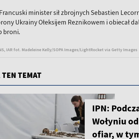
Francuski minister sił zbrojnych Sebastien Lecorn
rony Ukrainy Ołeksijem Reznikowem i obiecał d
 broni.
BNS, IAR fot. Madeleine Kelly/SOPA Images/LightRocket via Getty Images
 TEN TEMAT
IPN: Podcz
Wołyniu od
ofiar, w ty