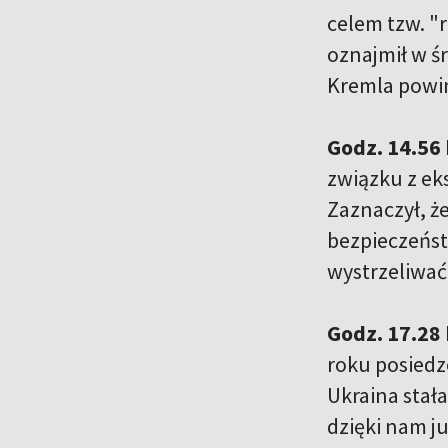
celem tzw. "r
oznajmił w ś
Kremla powi
Godz. 14.56
związku z ek
Zaznaczył, ż
bezpieczeńst
wystrzeliwać
Godz. 17.28
roku posiedz
Ukraina stał
dzięki nam ju