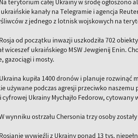
Na terytorium całej Ukrainy w środę ogłoszono a
ukraińskie kanały na Telegramie i agencja Reute
yśliwców z jednego z lotnisk wojskowych na teryt
Rosja od początku inwazji uszkodziła 702 obiekty 
 wiceszef ukraińskiego MSW Jewgienij Enin. Cho
, gazociągi i mosty.
Ukraina kupiła 1400 dronów i planuje rozwinąć 
kie używane podczas agresji przeciwko naszemu p
i cyfrowej Ukrainy Mychajło Fedorow, cytowany w
W wynniku ostrzału Chersonia trzy osoby zostały
Rosjanie wywieźli z Ukrainy ponad 13 tys. niepeł