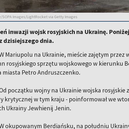
elly/SOPA Images/LightRocket via Getty Images
ień inwazji wojsk rosyjskich na Ukrainę. Poniż
 dzisiejszego dnia.
W Mariupolu na Ukrainie, mieście zajętym przez w
 rosyjskiego sprzętu wojskowego w kierunku B
a miasta Petro Andruszczenko.
Od początku wojny na Ukrainie wojska rosyjskie 
ry krytycznej w tym kraju - poinformował we wto
 Ukrainy Jewhienij Jenin.
W okupowanym Berdiańsku, na południu Ukrainy,