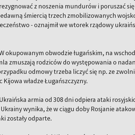
rezygnować z noszenia mundurów i poruszać się w
iedawną śmiercią trzech zmobilizowanych wojsk
eczeństwo - oznajmił we wtorek rządowy ukraiń
W okupowanym obwodzie ługańskim, na wschodzie
la zmuszają rodziców do występowania o nadan
przypadku odmowy trzeba liczyć się np. ze zwoln
c Kijowa władze Ługańszczyzny.
Ukraińska armia od 308 dni odpiera ataki rosyjsk
Ukrainy wynika, że w ciągu doby Rosjanie atakow
ki zostały odparte.