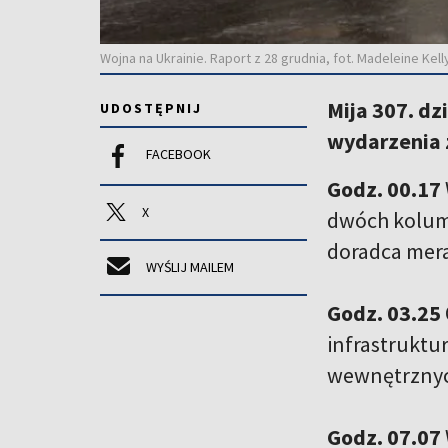
Wojna na Ukrainie. Raport z 28 grudnia, fot. Madeleine K
Mija 307. dz
UDOSTĘPNIJ
wydarzenia z
FACEBOOK
Godz. 00.17
X
dwóch kolumn
doradca mer
WYŚLIJ MAILEM
Godz. 03.25
infrastruktu
wewnętrznych
Godz. 07.07