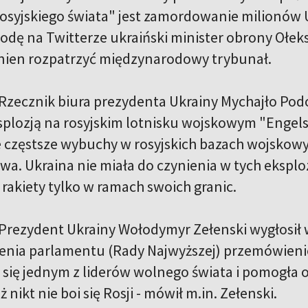
osyjskiego świata" jest zamordowanie milionów Uk
rodę na Twitterze ukraiński minister obrony Ołek
nien rozpatrzyć międzynarodowy trybunał.
Rzecznik biura prezydenta Ukrainy Mychajło Podol
splozją na rosyjskim lotnisku wojskowym "Engel
e częstsze wybuchy w rosyjskich bazach wojskow
wa. Ukraina nie miała do czynienia w tych ekspl
 rakiety tylko w ramach swoich granic.
Prezydent Ukrainy Wołodymyr Zełenski wygłosił 
enia parlamentu (Rady Najwyższej) przemówienie 
a się jednym z liderów wolnego świata i pomogła
ż nikt nie boi się Rosji - mówił m.in. Zełenski.