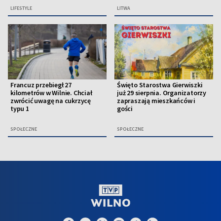
LIFESTYLE
LITWA
Francuz przebiegł 27
Święto Starostwa Gierwiszki
kilometrów w Wilnie. Chciał
już 29 sierpnia. Organizatorzy
zwrócić uwagę na cukrzycę
zapraszają mieszkańców i
typu 1
gości
SPOŁECZNE
SPOŁECZNE