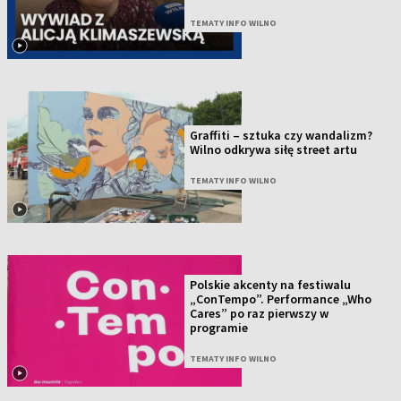
TEMATY INFO WILNO
Graffiti – sztuka czy wandalizm?
Wilno odkrywa siłę street artu
TEMATY INFO WILNO
Polskie akcenty na festiwalu
„ConTempo”. Performance „Who
Cares” po raz pierwszy w
programie
TEMATY INFO WILNO