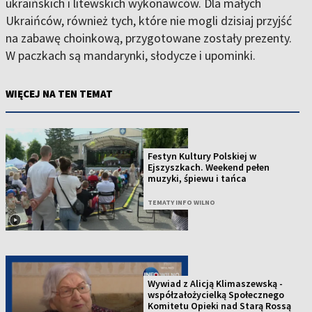
ukraińskich i litewskich wykonawców. Dla małych
Ukraińców, również tych, które nie mogli dzisiaj przyjść
na zabawę choinkową, przygotowane zostały prezenty.
W paczkach są mandarynki, słodycze i upominki.
WIĘCEJ NA TEN TEMAT
Festyn Kultury Polskiej w
Ejszyszkach. Weekend pełen
muzyki, śpiewu i tańca
TEMATY INFO WILNO
Wywiad z Alicją Klimaszewską -
współzałożycielką Społecznego
Komitetu Opieki nad Starą Rossą