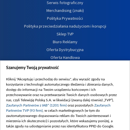
Serwis fotograficzny
Merchandising (znaki)
Polityka Prywatności
Polityka przeciwdziałania nadużyciom i korupcji
Sklep TVP
Biuro Reklamy
Oferta Dystrybucyjna
Oferta Handlowa
Dostępność
Szanujemy Twoją prywatność
Moje zgody
Kliknij "Akceptuję i przechodzę do serwisu", aby wyrazić zgody na
Procedura zgłoszeń wewnętrznych
korzystanie z technologii automatycznego śledzenia i zbierania danych,
dostęp do informacji na Twoim urządzeniu końcowym i ich
przechowywanie oraz na przetwarzanie Twoich danych osobowych przez
nas, czyli Telewizję Polską S.A. w likwidacji (zwaną dalej również „TVP”),
Zaufanych Partnerów z IAB* (1201 firm)
oraz pozostałych
Zaufanych
Partnerów TVP (93 firm)
, w celach marketingowych (w tym do
zautomatyzowanego dopasowania reklam do Twoich zainteresowań i
mierzenia ich skuteczności) i pozostałych, które wskazujemy poniżej, a
także zgody na udostępnianie przez nas identyfikatora PPID do Google.