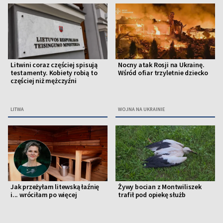
Litwini coraz częściej spisują
Nocny atak Rosji na Ukrainę.
testamenty. Kobiety robią to
Wśród ofiar trzyletnie dziecko
częściej niż mężczyźni
LITWA
WOJNA NA UKRAINIE
Jak przeżyłam litewską łaźnię
Żywy bocian z Montwiliszek
i... wróciłam po więcej
trafił pod opiekę służb